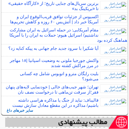
برترین سریال‌های جنایی تاریخ؛ از «کارآگاه حقیقی»
تا «بریکینگ بد»
اکسیوس از جزئیات توافق قریب‌الوقوع ایران و
آمریکا خبر داد | آتش‌بس ۶۰ روزه و کاهش تحریم‌ها
مقام آمریکایی: در حمله اسرائیل به ایران مشارکت
نداشتیم/ اسرائیل هیوم: حملات به ایران را با آمریکا
هماهنگ کرده بود
آیا شکیرا با سرود جدید جام جهانی به پیکه کنایه زد؟
واکنش جورجیا ملونی به وضعیت اسپانیا |۱۸ مهاجر
در مرز مراکش کشته شدند
بلیت رایگان مترو و اتوبوس شامل چه کسانی
می‌شود؟
تهران؛ شهر جیب‌های خالی | خودنمایی لایه‌های پنهان
فقر؛از سرقت تن‌ماهی تا درخواست نصف نان
قالیباف: نباید از جنگ یا مذاکره هراسی داشته
باشیم/ مذاکره در این مقطع معادل سازش نیست
سایر خبرهای داغ