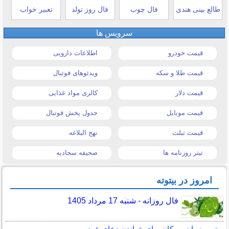
طالع بینی هندی
فال چوب
فال روز تولد
تعبیر خواب
سرویس ها
قیمت خودرو
اطلاعات دارویی
قیمت طلا و سکه
ویدئوهای فوتبال
قیمت دلار
کالری مواد غذایی
قیمت موبایل
جدول پخش فوتبال
قیمت تبلت
نهج البلاغه
تیتر روزنامه ها
صحیفه سجادیه
امروز در بیتوته
فال روزانه - شنبه 17 مرداد 1405
بهترین زمان و مکان برای خواندن دعای عهد