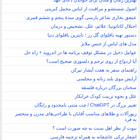
اصول شستشو و مراقبت از لباس مخمل کبریتی
عمعق بخاری شاعر پارسی گوی سدهٔ پنجم و ششم قمری
اختلال کاتاتونیا: علائم، علل، تشخیص و درمان
دستور تهیه باقلوای گل رز ؛ تاپترین باقلوای دنیا
مدل های لباس از جنس ملانژ
عوامل دخیل در مشکل توقف برنامه ها در اندروید + راه حل
آیا ازدواج از روی ترحم و دلسوزی صحیح است؟
راهنمای سفر به هفت آبشار تیرکن
آرایش موی بلند زنانه و مجلسی
سخنان بزرگان درباره فلسفه
علل و نحوه تربیت کودک خرابکار
تغییر بزرگ در ChatGPT / چت متنی نامحدود و رایگان
زیورآلات و طلاهای مناسب آقایان با طراحی‌های مدرن و منحصر
به فرد
نبوت از نظر اهل سنت به چه صورت است ؟
اشعار ترکی عاشقانه به همراه ترجمه فارسی