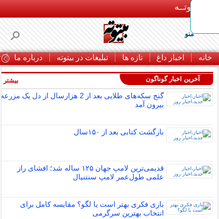
بـیتوتــه
منو
خانه
اخبار داغ
تازه ها
تبلیغات در بیتوته
درباره ما
ت
آخرین اخبار گوناگون
بیشتر »
گنج سکه‌های طلایی بعد از 2 هزارسال از دل یک مزرعه
بیرون آمد
بازگشت کتابی بعد از ۱۵۰سال
قدیمی‌ترین لامپ جهان ۱۲۵ ساله شد؛ افشای راز
علمی طول‌عمر لامپ سنتنیال
بازی فکری بهتر است یا لگو؟ مقایسه کامل برای
انتخاب بهترین سرگرمی