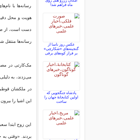
امکان رزرو هتل روی
ماه فراهم شد!
رسانه‌ها با نام‌
هویت و محل دقیق 
دست است، از طری
رسانه‌ها منتقل ش
عکس روز ناسا از
گنجینه‌های «شکارچی»
بر فراز کوه‌های برفی
می‌زدند، به دلیلی
در ملکشان قوطی، 
پادشاه جنگجویی که
اولین کتابخانۀ جهان را
این اشیا را بیرون 
ساخت
این زوج ابتدا سعی
بردند. «وقتی به 