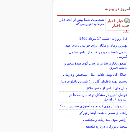
امروز
در بیتوته
شخصیت شما بیش از آنچه فکر
می‌کنید تغییر می‌کند
فال روزانه - شنبه 17 مرداد 1405
بهترین زمان و مکان برای خواندن دعای عهد
اصول شستشو و مراقبت از لباس مخمل
کبریتی
عمعق بخاری شاعر پارسی گوی سدهٔ پنجم و
ششم قمری
اختلال کاتاتونیا: علائم، علل، تشخیص و درمان
دستور تهیه باقلوای گل رز ؛ تاپترین باقلوای دنیا
مدل های لباس از جنس ملانژ
عوامل دخیل در مشکل توقف برنامه ها در
اندروید + راه حل
آیا ازدواج از روی ترحم و دلسوزی صحیح است؟
راهنمای سفر به هفت آبشار تیرکن
آرایش موی بلند زنانه و مجلسی
سخنان بزرگان درباره فلسفه