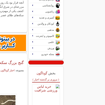
آنچه قرار بود یک روز
روانشناسی
مزرعه‌ای در شرق انگ
کشف یکی از مهم‌ترین
زناشویی
سکه‌های طلای عصر 
آشپزی و تغذیه
کودکان و والدین
مذهبی
کامپیوتر و اینترنت
علمی
ورزش
مجله خودرو
گنج بزرگ سکه‌
اخبار گوناگون
مجموعه:
بخش
گوناگون
( مروری بر گذشته اخبار )