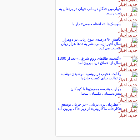
چهارمین جنگلِ درمانی جهان در پرتغال به
ثبت رسید
سوسک‌ها «حافظه جمعی» دارند!
کاهش ۹۰ درصدی تنوع زبانی در دوهزار
سال اخیر؛ زمانی بشر به ده‌ها هزار زبان
صحبت می‌کرد
«گنجینۀ طلاهای روم شرقی» بعد از 1300
سال از اعماق دریا بیرون آمد
رقابت عجیب در روسیه؛ نوشیدن نوشابه
از توالت برای کسب جایزه!
مهارت هندسه میمون‌ها با کودکان
پیش‌دبستانی یکسان است!
«عطردان پری دریایی» در جریان توسعه
«کارخانه ماکارونی» از زیر خاک بیرون آمد