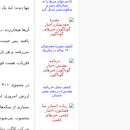
آیا می‌توان مریخ را به
سیاره‌ای سبز و
تنها دیدند؛ لبهٔ یک سکهٔ ۲۰ دلاری طلا که از خاک ب
سکونت‌پذیر تبدیل کرد
آن‌ها هیجان‌زده، د
یافتند. پس جست‌و
کشف مقبرۀ جغدنشان
۱۴۰۰ ساله در مکزیک
می‌رفتند و هر با
فلزیاب، هشت قوط
کشف محل «دریاچه
مقدس» در معبد مصر
باستان
ارزش امروزی این
بسیاری از سکه‌ها 
محسوب می‌شوند. 
شرکت کاگینز تما