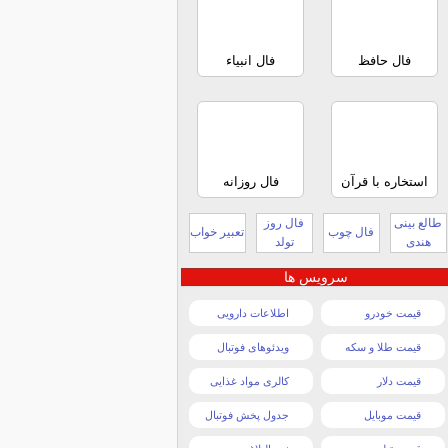
فال حافظ
فال انبیاء
استخاره با قرآن
فال روزانه
طالع بینی
فال روز
فال چوب
تعبیر خواب
هندی
تولد
سرویس ها
قیمت خودرو
اطلاعات دارویی
قیمت طلا و سکه
ویدئوهای فوتبال
قیمت دلار
کالری مواد غذایی
قیمت موبایل
جدول پخش فوتبال