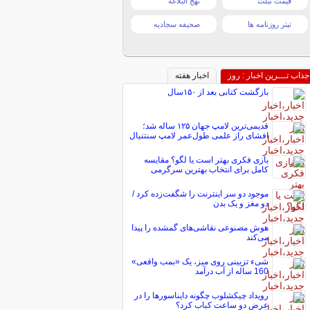
قیمت تبلت
نهج البلاغه
تیتر روزنامه ها
صحیفه سجادیه
جذاب تـــرین اخبار : روز
اخبار هفته
بازگشت کتابی بعد از ۱۵۰سال
قدیمی‌ترین لامپ جهان ۱۲۵ ساله شد؛
افشای راز علمی طول‌عمر لامپ سنتنیال
بازی فکری بهتر است یا لگو؟ مقایسه
کامل برای انتخاب بهترین سرگرمی
موجود دو سر اینترنت را شگفت‌زده کرد /
دو مغز و یک بدن
هوش مصنوعی نقاشی‌های گمشده را پیدا
می‌کند
شیء تزیینی روی میز، یک «بمب واقعی»
160 ساله از آب درآمد
رویداد چیکشلوب چگونه دایناسورها را در
عرض دو ساعت کباب کرد؟