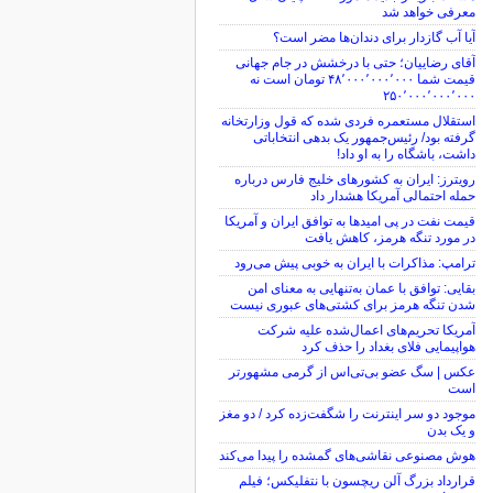
معرفی خواهد شد
آیا آب گازدار برای دندان‌ها مضر است؟
آقای رضاییان؛ حتی با درخشش در جام جهانی
قیمت شما ۴۸٬۰۰۰٬۰۰۰٬۰۰۰ تومان است نه
۲۵۰٬۰۰۰٬۰۰۰٬۰۰۰
استقلال مستعمره فردی شده که قول وزارتخانه
گرفته بود/ رئیس‌جمهور یک بدهی انتخاباتی
داشت، باشگاه را به او داد!
رویترز: ایران به کشورهای خلیج فارس درباره
حمله احتمالی آمریکا هشدار داد
قیمت نفت در پی امیدها به توافق ایران و آمریکا
در مورد تنگه هرمز، کاهش یافت
ترامپ: مذاکرات با ایران به خوبی پیش می‌رود
بقایی: توافق با عمان به‌تنهایی به معنای امن
شدن تنگه هرمز برای کشتی‌های عبوری نیست
آمریکا تحریم‌های اعمال‌شده علیه شرکت
هواپیمایی فلای بغداد را حذف کرد
عکس | سگ عضو بی‌تی‌اس از گرمی مشهورتر
است
موجود دو سر اینترنت را شگفت‌زده کرد / دو مغز
و یک بدن
هوش مصنوعی نقاشی‌های گمشده را پیدا می‌کند
قرارداد بزرگ آلن ریچسون با نتفلیکس؛ فیلم