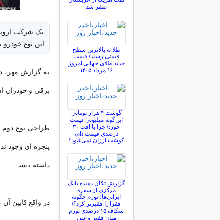
نفت آمریکا از عربستان
صفر شد
یک شرکت اروپای
این نوع خودرو ب
طلا به بالاترین سطح
قیمتی رسید/ قیمت
جدید طلای جهانی امروز
۱۶ مرداد ۱۴۰۵
به گزارش مهر، در 
برقی و خودران اس
گوشت ۴ هزار تومانی
این‌گونه میلیونی قیمت
خورد/ چرا با افت ۳۰
طراحی نوع دوم ک
درصدی قیمت دام،
گوشت ارزان نمی‌شود؟
پنجره ای وجود ند
داشته باشد.
گزارش تکان‌ دهنده بانک
مرکزی از سفره
ایرانی‌ها؛ تورم چگونه
در واقع کابین آن 
فقرا را فقیرتر کرد؟/
شکاف ۱۵ درصدی تورم
میان فقیر و غنی