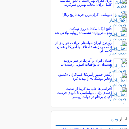
بازی فکری بهتر است یا لگو؟ مقایسه
کامل برای انتخاب بهترین سرگرمی
دیومانده، گران‌ترین خرید تاریخ رئال!
فاتح لیگ اسکاتلند روی نیمکت
منچستریونایتد نشست؛ رویایم واقعی شد
رویترز: ایران خواستار دریافت عوارض از
تنگه هرمز شد؛ اختلاف با آمریکا و عمان
ادامه دارد
فیدان: ایران و آمریکا بر سر پرونده
هسته‌ای به توافقات اصولی رسیده‌اند
رئیس جمهور آمریکا افشاگران «کمبود
ذخایر موشکی» را تهدید کرد
افراطی‌ها علیه مذاکره؛ از ضدیت
احمدی‌نژاد با دیپلماسی تا نابودی فرصت
احیای برجام در دولت رییسی
اخبار
ویژه
پربیننده های خبر
بازی فکری بهتر است یا لگو؟