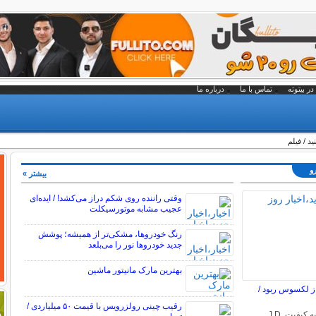
در بیتوته
تماس با ما
درباره ما
ید / فیلم
رو
بیشتر »
وقتی راننده روی شکم دراز می‌کشد! / ایده‌ای
عجیب مشابه موتورسیکلت
رنگ خودروها، مشکی‌تر از همیشه؛ پوشش
جدید خودروها نور را می‌بلعد
بهترین مارک مانیتور ماشین
از لکسوس ربود /
رقیب چینی رولزرویس با قیمت ۵۰ میلیاردی /
جدیدترین گزارش اولیه کیفیت J.D.