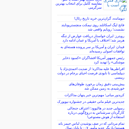
مقایسه کامل برای انتخاب بهترین
سرگرمی
دیومانده، گران‌ترین خرید تاریخ رئال!
فاتح لیگ اسکاتلند روی نیمکت منچستریونایتد
نشست؛ رویایم واقعی شد
رویترز: ایران خواستار دریافت عوارض از تنگه
هرمز شد؛ اختلاف با آمریکا و عمان ادامه دارد
فیدان: ایران و آمریکا بر سر پرونده هسته‌ای به
توافقات اصولی رسیده‌اند
رئیس جمهور آمریکا افشاگران «کمبود ذخایر
موشکی» را تهدید کرد
افراطی‌ها علیه مذاکره؛ از ضدیت احمدی‌نژاد با
دیپلماسی تا نابودی فرصت احیای برجام در دولت
رییسی
پیش‌بینی دقیق زمان برخورد طوفان‌های
خورشیدی به زمین ممکن شد
کریدور میانی؛ مهم‌ترین خبر پنهان مذاکرات
جدیدترین فیلم مانی حقیقی در جشنواره نیویورک
رسوایی جدید در هالیوود؛ اعتراف جنجالی
کارگردان سرشناس به دروغ‌گویی درباره
استفاده از هوش مصنوعی!
تمام مردانی که در صف پوشیدن لباس جیمز باند
هستند/ بازیگر جدید مأمور ۰۰۷ تا پایان سال