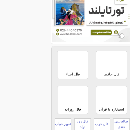
فال حافظ
فال انبیاء
استخاره با قرآن
فال روزانه
طالع بینی
فال روز
فال چوب
تعبیر خواب
هندی
تولد