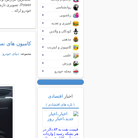
Power، تصویری 
روانشناسی
خودرو ارائه…
زناشویی
آشپزی و تغذیه
کودکان و والدین
مذهبی
کامیون های نسل 
کامپیوتر و اینترنت
دنیای خودرو
مجموعه:
علمی
ورزش
مجله خودرو
اخبار
اقتصادی
( تازه های اقتصادی )
قیمت نفت به ۸۳ دلار در
هر بشکه رسید | واردات