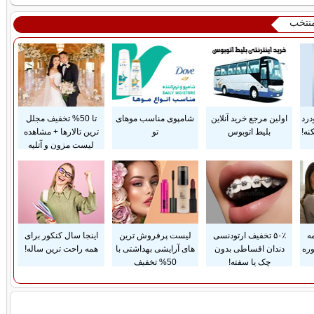
منتخب
درد
اولین مرجع خرید آنلاین
شامپوی مناسب موهای
تا 50% تخفیف مجلل
نه!
بلیط اتوبوس
تو
ترین تالارها + مشاهده
لیست مزون و آتلیه
ه
۵۰٪ تخفیف ارتودنسی
لیست پرفروش ترین
اینجا سال کنکور برای
وره
دندان اقساطی بدون
های آرایشی بهداشتی با
همه راحت ترین ساله!
چک یا سفته!
50% تخفیف