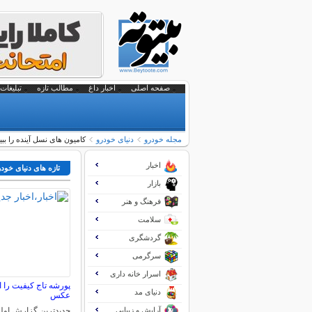
صفحه اصلی
اخبار داغ
مطالب تازه
تبلیغات 
مجله خودرو
دنیای خودرو
کامیون های نسل آینده را ببین
اخبار
تازه های دنیای خود
بازار
فرهنگ و هنر
سلامت
گردشگری
سرگرمی
اسرار خانه داری
پورشه تاج کیفیت را 
دنیای مد
عکس
آرایش و زیبایی