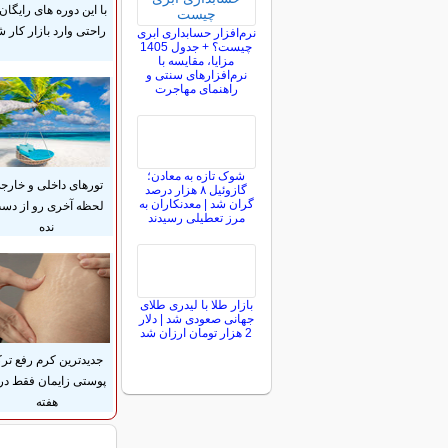
با این دوره های رایگان 
راحتی وارد بازار کار ش
نرم‌افزار حسابداری ابری
چیست؟ + جدول 1405
مزایا، مقایسه با
نرم‌افزارهای سنتی و
راهنمای مهاجرت
شوک تازه به معادن؛
تورهای داخلی و خارج
گازوئیل ۸ هزار درصد
گران شد | معدنکاران به
لحظه آخری رو از دس
مرز تعطیلی رسیدند
نده
بازار طلا با لیدری طلای
جهانی صعودی شد | دلار
2 هزار تومان ارزان شد
جدیدترین کرم رفع تر
هفته