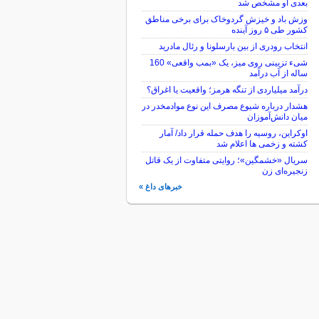
بعدی او مشخص شد
وزش باد و خیزش گردوخاک برای برخی مناطق
کشور طی ۵ روز آینده
انتخاب رودری از بین بارسلونا و رئال مادرید
شیء تزیینی روی میز، یک «بمب واقعی» 160
ساله از آب درآمد
درآمد میلیاردی از تنگه هرمز؛ واقعیت یا اغراق؟
هشدار درباره شیوع مصرف این نوع موادمخدر در
میان دانش‌آموزان
اوکراین، روسیه را هدف حمله قرار داد/ آمار
کشته و زخمی ها اعلام شد
سریال «خشمگین»؛ روایتی متفاوت از یک قاتل
زنجیره‌ای زن
خبرهای داغ »