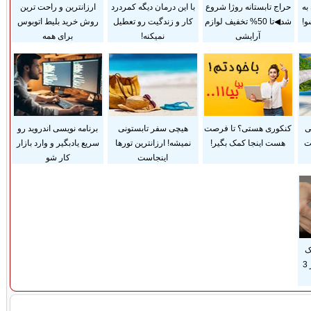
به
حراج تابستانه روژا شروع
با این درمان دیگه کمردرد
ارزانترین و راحت ترین
و!
شد◀تا 50% تخفیف لوازم
کار و زندگیت رو تعطیل
روش خرید بلیط اتوبوس
آرایشی
نمیکنه!
برای همه
ی
کنکوری هستی؟ تا فرصت
هیچی سفر تابستونی
برنامه نویسی اندروید رو
ت
هست اینجا کمک بگیر!
نمیشه! ارزانترین تورها
سریع یادبگیر و وارد بازار
اینجاست
کار شو
ک
پوستی زایمان فقط در 3