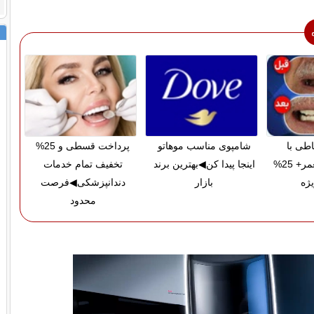
اطی با
شامپوی مناسب موهاتو
پرداخت قسطی و 25%
ضمانت مادام‌العمر+ 25%
اینجا پیدا کن◀بهترین برند
تخفیف تمام خدمات
ژه
بازار
دندانپزشکی◀فرصت
محدود