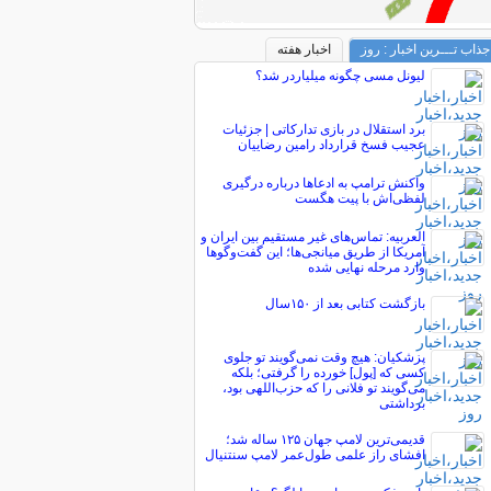
جذاب تـــرین اخبار : روز
اخبار هفته
لیونل مسی چگونه میلیاردر شد؟
برد استقلال در بازی تدارکاتی | جزئیات
عجیب فسخ قرارداد رامین رضاییان
واکنش ترامپ به ادعاها درباره درگیری
لفظی‌اش با پیت هگست
العربیه: تماس‌های غیر مستقیم بین ایران و
آمریکا از طریق میانجی‌ها؛ این گفت‌و‌گو‌ها
وارد مرحله نهایی شده
بازگشت کتابی بعد از ۱۵۰سال
پزشکیان: هیچ وقت نمی‌گویند تو جلوی
کسی که [پول] خورده را گرفتی؛ بلکه
می‌گویند تو فلانی را که حزب‌اللهی بود،
برداشتی
قدیمی‌ترین لامپ جهان ۱۲۵ ساله شد؛
افشای راز علمی طول‌عمر لامپ سنتنیال