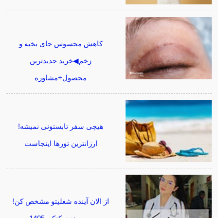
کاهش محسوس جای بخیه و
زخم◀خرید جدیدترین
محصول+مشاوره
هیچی سفر تابستونی نمیشه!
ارزانترین تورها اینجاست
از الان آینده شغلیتو مشخص کن!