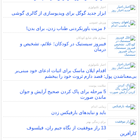
اخبار تکنولوژی
ابزار جدید گوگل برای ویدیوسازی از گالری گوشی
ورزش عمومی
۶ مزیت باورنکردنی طناب زدن، برای بدن!
بیماری های شایع کودکان
فیبروز سیستیک در کودکان؛ علائم، تشخیص و
درمان
اخبار تکنولوژی
اقدام ایلان ماسک برای اثبات ادعای خود مبنی‌بر
بی‌معناشدن پول: قصد دارم ثروت خود را ببخشم
سلامت پوست
5 مرحله برای پاک کردن صحیح آرایش و جوان
ماندن صورت
زیبایی اندام
باید و نبایدهای بارفیکس زدن
برای زندگی بهتر
13 راز موفقیت از نگاه جیم ران، فیلسوف
کارآفرین