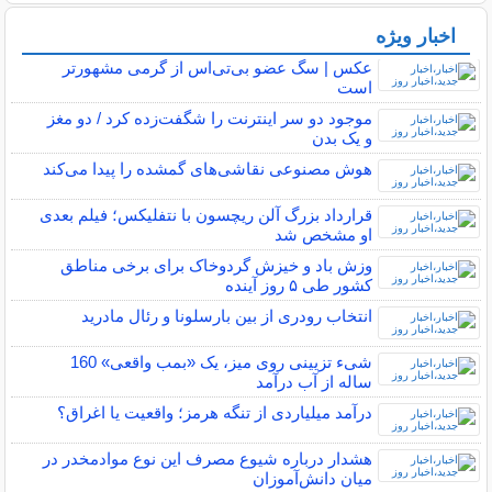
اخبار ویژه
پربیننده های خبر
عکس | سگ عضو بی‌تی‌اس از گرمی مشهورتر
است
موجود دو سر اینترنت را شگفت‌زده کرد / دو مغز
و یک بدن
هوش مصنوعی نقاشی‌های گمشده را پیدا می‌کند
قرارداد بزرگ آلن ریچسون با نتفلیکس؛ فیلم بعدی
او مشخص شد
وزش باد و خیزش گردوخاک برای برخی مناطق
کشور طی ۵ روز آینده
انتخاب رودری از بین بارسلونا و رئال مادرید
شیء تزیینی روی میز، یک «بمب واقعی» 160
ساله از آب درآمد
درآمد میلیاردی از تنگه هرمز؛ واقعیت یا اغراق؟
هشدار درباره شیوع مصرف این نوع موادمخدر در
میان دانش‌آموزان