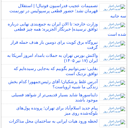
تصمیمات عجیب فدراسیون فوتبال! | استقلال
قهرمان نشد؛ حضور قطعی پرسپولیس در تورنمنت
سه جانبه
وزارت خارجه: تا الان ایران به جمع‌بندی نهایی درباره
توافق نرسیده| خبرنگار الجزیره: همه چیز قطعی
شده است
نیروگاه برق کویت برای دومین بار هدف حمله قرار
گرفت
واکنش بورس تهران به حملات بامداد امروز آمریکا به
ایران (۱۷ تیر ۱۴۰۵)‌
بقایی: نمی‌توانیم بگوییم که به‌جایی رسیده‌ایم که
توافق نزدیک است
آدرس غلط پزشکیان/ آقای رئیس‌جمهور! کدام بخش
زندگی ما شبیه اروپاست؟
دایناسورها شاید بسیار قدیمی‌تر از شواهد فسیلی
موجود باشند
پیام جدید اسلام‌آباد برای تهران؛ پرونده پول‌های
بلوکه‌شده روی میز
لحظه ورود هیات ایرانی به ساختمان محل مذاکرات