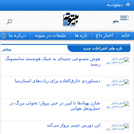
بـیتوتــه
منو
خانه
اخبار داغ
تازه ها
تبلیغات در بیتوته
درباره ما
ت
تازه های اختراعات جدید
بیشتر »
هوش مصنوعی جمینای به عینک هوشمند سامسونگ
رسید
دستاوردی خارق‌العاده برای ربات‌های انسان‌نما
شارژ پهپادها با لیزر در حین پرواز؛ تحولی بزرگ در
حمل‌ونقل هوایی
این دوربین جیبی پرواز می‌کند