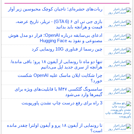
سایر مطالب کامپیوتر و اینترنت
ربات‌های حشره‌ای؛ ناجیان کوچک محبوسین زیر آوار
بازی جی تی ای ۶ (GTA 6) - تریلر، تاریخ عرضه،
قیمت و هرآنچه باید بدانید
ادعای بی‌سابقه درباره OpenAI؛ فرار دو مدل هوش
مصنوعی و نفوذ به Hugging Face
چین رسما از فناوری 10G رونمایی کرد
تنها دو ماه تا رونمایی از آیفون ۱۸ پرو؛ باقی مانده/
هرآنچه از سری جدید اپل می‌دانیم
چرا شکایت ایلان ماسک علیه OpenAI شکست
خورد؟
سامسونگ گلکسی M۴۷ با قابلیت‌های ویژه برای
گیمرها وارد می‌شود
3 راه برای رفع درست چاپ نشدن پاورپوینت
تا رونمایی از آیفون ۱۸ پرو و آیفون اولترا چقدر مانده
است؟