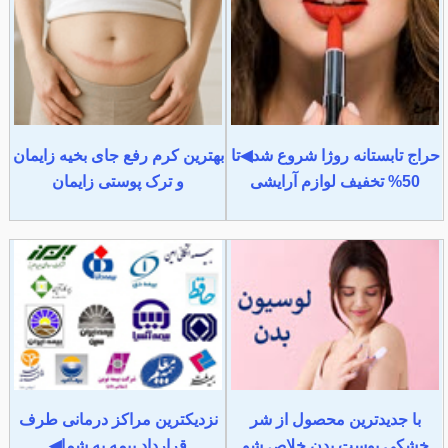
حراج تابستانه روژا شروع شد◀تا
بهترین کرم رفع جای بخیه زایمان
50% تخفیف لوازم آرایشی
و ترک پوستی زایمان
با جدیدترین محصول از شر
نزدیکترین مراکز درمانی طرف
خشکی پوست بدن خلاص شو
قرارداد بیمه به شما◀