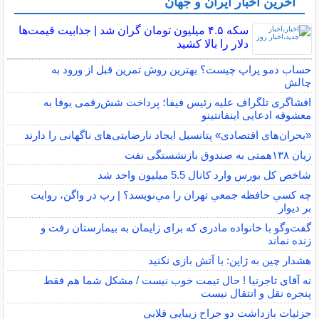
آخرین اخبار ایران و جهان
سکه ۴.۵ میلیون تومان گران شد | جذابیت قیمت‌ها
دلار را بالا کشید
حساب دمو پراپ چیست؟ بهترین روش تمرین قبل از ورود به
چالش
افشاگری تلگراف علیه رئیس فیفا؛ پرداخت شش‌رقمی یوفا به
معشوقه ادعایی اینفانتینو
«بحران‌های اقتصادی» پتانسیل ایجاد نارضایتی‌های ناگهانی را دارند
زیان ۱۳۸همتی به صندوق بازنشستگی نفت
شاخص کل بورس وارد کانال 5.5 میلیون واحد شد
چه كسي حافظه جمعي تهران را مي‌نويسد؟ | رپ در واگن، روايت
بر ديوار
گفت‌وگو با خانواده مادری که برای زایمان به بیمارستان رفت و
زنده نماند
هشدار چین به ژاپن: با آتش بازی نکنید
نه آقای تاجرنیا ! حال تیمت خوب نیست / مشکل شما هم فقط
پنجره نقل و انتقال نیست
جزئیات بازداشت دو جراح زیبایی قلابی