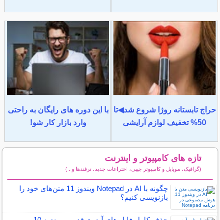
حراج تابستانه روژا شروع شد◀تا
با این دوره های رایگان به راحتی
50% تخفیف لوازم آرایشی
وارد بازار کار شو!
تازه های کامپیوتر و اینترنت
(گرافیک، موبایل و کامپیوتر جیبی، اختراعات جدید، ترفندها و...)
سایر مطالب کامپیوتر و اینترنت
چگونه با AI در Notepad ویندوز 11 متن‌های خود را
بازنویسی کنیم؟
حذف کامل فایل های آپدیت قدیمی ویندوز 10