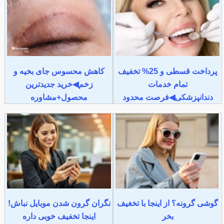
پرداخت قسطی و 25% تخفیف
کاهش محسوس جای بخیه و
تمام خدمات
زخم◀خرید جدیدترین
دندانپزشکی◀فرصت محدود
محصول+مشاوره
گوشی گرونه؟ از اینجا با تخغیف
نگران گرون شدن موبایل نباش!
بخر
اینجا تخفیف خوبی داره