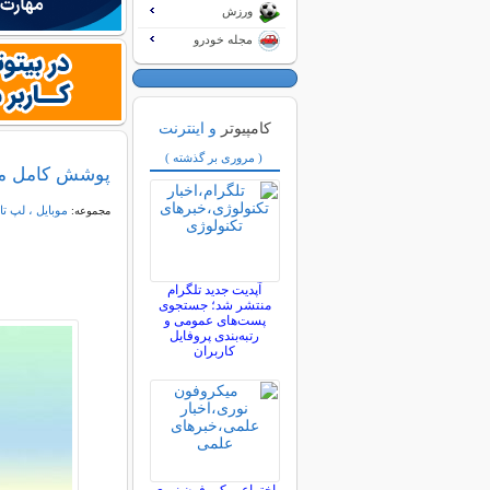
ورزش
مجله خودرو
کامپیوتر
و اینترنت
( مروری بر گذشته )
پوشش کامل مراسم رون
موبایل ، لپ تا
مجموعه:
آپدیت جدید تلگرام
منتشر شد؛ جستجوی
پست‌های عمومی و
رتبه‌بندی پروفایل
کاربران