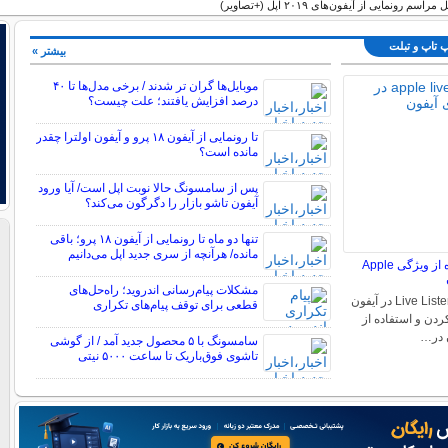
 رونمایی از آیفون‌های ۲۰۱۹ اپل (+تصاویر)
پ تاپ و تبلت
بیشتر »
موبایل‌ها گران تر شدند / برخی مدل‌ها تا ۴۰
درصد افزایش یافتند؛ علت چیست؟
تا رونمایی از آیفون ۱۸ پرو و آیفون اولترا چقدر
مانده است؟
پس از سامسونگ حالا نوبت اپل است/ آیا ورود
آیفون تاشو بازار را دگرگون می‌کند؟
تنها دو ماه تا رونمایی از آیفون ۱۸ پرو؛ باقی
مانده/ هرآنچه از سری جدید اپل می‌دانیم
فعال کردن و استفاده از ویژگی Apple
مشکلات پیام‌رسانی اندروید؛ راه‌حل‌های
فعال سازی ویژگی Live Listen در آیفون
قطعی برای توقف پیام‌های تکراری
ردن و استفاده از
سامسونگ با ۵ محصول جدید آمد / از گوشی
تاشوی فوق‌باریک تا ساعت ۵۰۰۰ نیتی