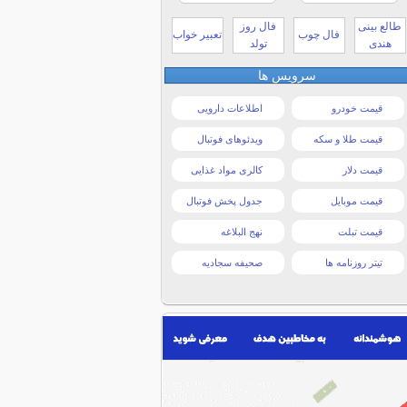
طالع بینی
فال روز
فال چوب
تعبیر خواب
هندی
تولد
سرویس ها
قیمت خودرو
اطلاعات دارویی
قیمت طلا و سکه
ویدئوهای فوتبال
قیمت دلار
کالری مواد غذایی
قیمت موبایل
جدول پخش فوتبال
قیمت تبلت
نهج البلاغه
تیتر روزنامه ها
صحیفه سجادیه