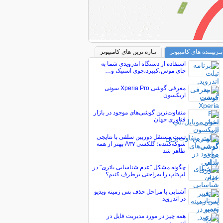
پـربیننده های کامپیوتر
تـازه ترین های کامپیوتر
استفاده از دستگاه اندرویدی شما به
جای موس،کیبرد،جوی استیک و…
معرفی گوشی Xperia Pro سونی
اریکسون
متفاوت‌ترین گوشی‌های موجود در بازار
فناوری جهان
تست مستقل دوربین سلفی با نتایجی
شوکه‌کننده؛ گلکسی A۳۷ بهتر از همه
ظاهر شد
چگونه مشکل "عدم شناسایی باتری" در
لپ‌تاپ را به‌راحتی برطرف کنیم؟
آشنایی با مراحل حذف پس زمینه ویدیو
در اندروید
همه چیز در مورد مدیریت فایل در