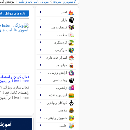
کامپیوتر و اینترنت
موبایل ، لپ تاپ و تبلت
پوشش کامل مراسم
اخبار
تازه های موبایل ، ل
بازار
فرهنگ و هنر
سلامت
گردشگری
سرگرمی
اسرار خانه داری
دنیای مد
آرایش و زیبایی
روانشناسی
Live Listen در آیفون
زناشویی
راهنمای کامل فعال ک
آشپزی و تغذیه
Live Listen در آیفون در…
کودکان و والدین
مذهبی
کامپیوتر و اینترنت
علمی