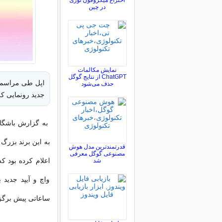
اختراع میکروفون نوری
در چین
نمایش مکالمات
ChatGPT از نتایج گوگل
حذف می‌شود
جدید رونمایی کر
به گزارش باشگاه 
به این برند بزرگ
قدرتمندترین مدل هوش
مصنوعی گوگل معرفی
شد
واچ و آیپد جدید 
ساعاتی پیش برگزا