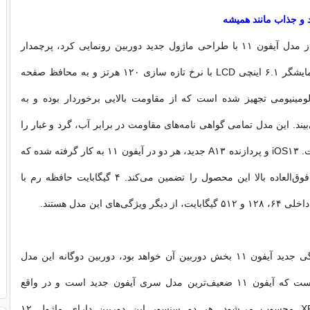
اپل طبق انتظار از مدل آیفون ۱۱ با طراحی ماژول جدید دوربین رونمایی کرد، پرچمدار
جدید اپل دارای نمایشگر ۶.۱ اینچی LCD با نرخ تازه سازی ۱۲۰ هرتز و به محافظ صفحه
لومینیومی تجهیز شده است که از مقاومت بالایی برخوردار بوده و به
ند. این مدل تمامی گواهی نامه‌های مقاومت در برابر آب، گرد و غبار را
دریافت کرده است. iOS۱۳ و پردازنده A۱۳ جدید، هر دو در آیفون ۱۱ به کار گرفته شده که
قدرت و سرعت فوق‌العاده بالا این محصول را تضمین می‌کند. ۴ گیگابایت حافظه رم با
ژگی‌های این مدل هستند.
اما مهم‌ترین ویژگی جدید آیفون ۱۱ بخش دوربین آن خواهد بود، دوربین دو‌گانه این مدل
نشان دهنده آن است که آیفون ۱۱ ضعیف‌ترین مدل سری آیفون جدید است و در واقع
جانشین آیفون XR محسوب می‌شود. هر دو سنسور این دوربین دارای ماژول ۱۲