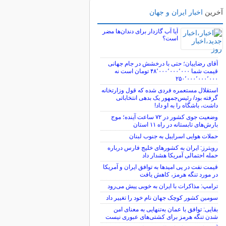
آخرین
اخبار ایران و جهان
آیا آب گازدار برای دندان‌ها مضر
است؟
آقای رضاییان؛ حتی با درخشش در جام جهانی
قیمت شما ۴۸٬۰۰۰٬۰۰۰٬۰۰۰ تومان است نه
۲۵۰٬۰۰۰٬۰۰۰٬۰۰۰
استقلال مستعمره فردی شده که قول وزارتخانه
گرفته بود/ رئیس‌جمهور یک بدهی انتخاباتی
داشت، باشگاه را به او داد!
وضعیت جوی کشور در ۷۲ ساعت آینده؛ موج
بارش‌های تابستانه در راه ۱۱ استان
حملات هوایی اسراییل به جنوب لبنان
رویترز: ایران به کشورهای خلیج فارس درباره
حمله احتمالی آمریکا هشدار داد
قیمت نفت در پی امیدها به توافق ایران و آمریکا
در مورد تنگه هرمز، کاهش یافت
ترامپ: مذاکرات با ایران به خوبی پیش می‌رود
سومین کشور کوچک جهان نام خود را تغییر داد
بقایی: توافق با عمان به‌تنهایی به معنای امن
شدن تنگه هرمز برای کشتی‌های عبوری نیست