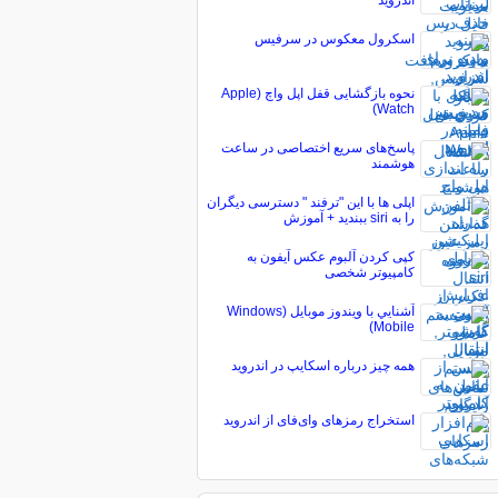
اندروید
اسکرول معکوس در سرفیس
نحوه بازگشایی قفل اپل واچ (Apple
Watch)
پاسخ‌های سریع اختصاصی در ساعت
هوشمند
اپلی ها با این "ترفند " دسترسی دیگران
را به siri ببندید + آموزش
کپی کردن آلبوم عکس آیفون به
کامپیوتر شخصی
آشنايي با ويندوز موبايل (Windows
Mobile)
همه چیز درباره اسکایپ در اندروید
استخراج رمزهای وای‌فای از اندروید