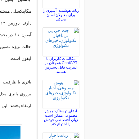
ربات هوشمند، آشپزی را
برای معلولان آسان
می‌کند
آیفون ۱۱
حالت ویژه تصویر
آیفون است.
مکالمات کاربران با
ChatGPT همچنان در
اینترنت قابل دسترس
هستند
برروی باتری مدل‌
ارتقاء بخشد. این مدل ۶۹۹ دلار قی
ادعای ترسناک: هوش
مصنوعی ممکن است
زبان اختصاصی خودش
را اختراع کند