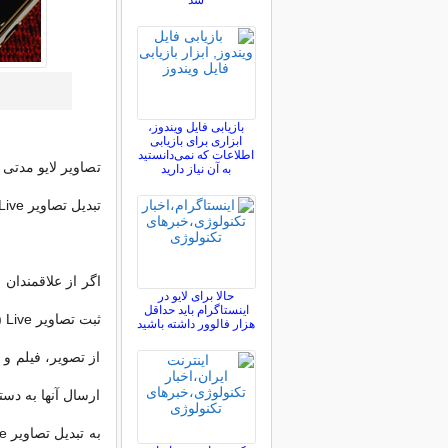
شد
بازیابی فایل ویندوز،
ابزاری برای بازیابی
اطلاعات که نمی‌دانستید
تصاویر لایو مدتی
به آن نیاز دارید
تبدیل تصاویر Live به فایل GIF را با هم مرور کنیم.
اگر از علاقمندان 
حالا برای لایو در
اینستاگرام باید حداقل
ثب
هزار فالوور داشته باشید
از تصویر، فیلم و
ارسال آنها به دست