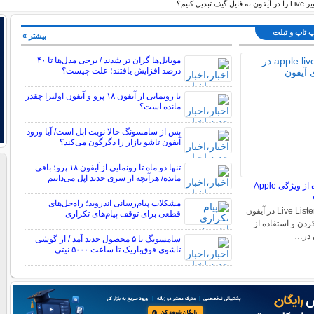
تبدیل کنیم؟
پ تاپ و تبلت
بیشتر »
موبایل‌ها گران تر شدند / برخی مدل‌ها تا ۴۰
درصد افزایش یافتند؛ علت چیست؟
تا رونمایی از آیفون ۱۸ پرو و آیفون اولترا چقدر
مانده است؟
پس از سامسونگ حالا نوبت اپل است/ آیا ورود
آیفون تاشو بازار را دگرگون می‌کند؟
تنها دو ماه تا رونمایی از آیفون ۱۸ پرو؛ باقی
مانده/ هرآنچه از سری جدید اپل می‌دانیم
فعال کردن و استفاده از ویژگی Apple
مشکلات پیام‌رسانی اندروید؛ راه‌حل‌های
فعال سازی ویژگی Live Listen در آیفون
قطعی برای توقف پیام‌های تکراری
ردن و استفاده از
سامسونگ با ۵ محصول جدید آمد / از گوشی
تاشوی فوق‌باریک تا ساعت ۵۰۰۰ نیتی