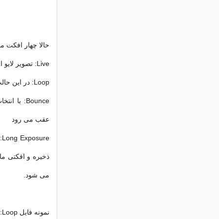
حالا چهار افکت م
Live: تصویر لایو استاندارد
Loop: در این حالت تصویر شما به یک فایل GIF تبدیل و مدام تکرار می شود
Bounce: ب
عقب می رود
e
ذخیره و افکتی ما
می شود.
نمونه فایل Loop: