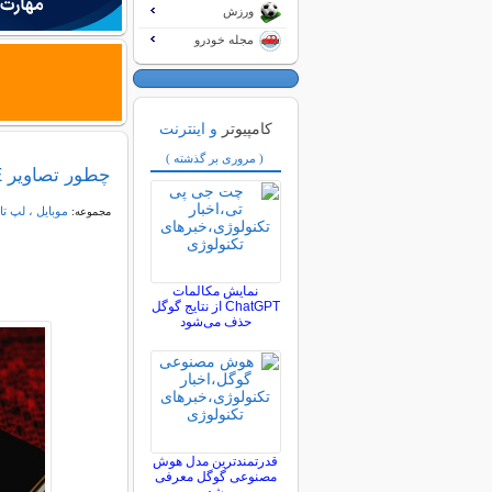
ورزش
مجله خودرو
کامپیوتر
و اینترنت
( مروری بر گذشته )
چطور تصاویر LIVE را در آیفون به فایل گیف تبدیل کنیم؟
موبایل ، لپ تا
مجموعه:
نمایش مکالمات
ChatGPT از نتایج گوگل
حذف می‌شود
قدرتمندترین مدل هوش
مصنوعی گوگل معرفی