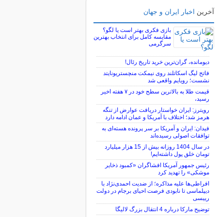
آخرین
اخبار ایران و جهان
بازی فکری بهتر است یا لگو؟
مقایسه کامل برای انتخاب بهترین
سرگرمی
دیومانده، گران‌ترین خرید تاریخ رئال!
فاتح لیگ اسکاتلند روی نیمکت منچستریونایتد
نشست؛ رویایم واقعی شد
قیمت طلا به بالاترین سطح خود در ۷ هفته اخیر
رسید،
رویترز: ایران خواستار دریافت عوارض از تنگه
هرمز شد؛ اختلاف با آمریکا و عمان ادامه دارد
فیدان: ایران و آمریکا بر سر پرونده هسته‌ای به
توافقات اصولی رسیده‌اند
در سال 1404 روزانه بیش از 15 هزار میلیارد
تومان خلق پول داشته‌ایم!
رئیس جمهور آمریکا افشاگران «کمبود ذخایر
موشکی» را تهدید کرد
افراطی‌ها علیه مذاکره؛ از ضدیت احمدی‌نژاد با
دیپلماسی تا نابودی فرصت احیای برجام در دولت
رییسی
توضیح مارکا درباره 4 انتقال بزرگ لالیگا