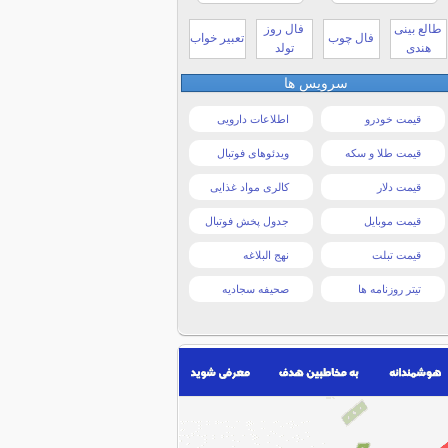
طالع بینی
فال روز
فال چوب
تعبیر خواب
هندی
تولد
سرویس ها
قیمت خودرو
اطلاعات دارویی
قیمت طلا و سکه
ویدئوهای فوتبال
قیمت دلار
کالری مواد غذایی
قیمت موبایل
جدول پخش فوتبال
قیمت تبلت
نهج البلاغه
تیتر روزنامه ها
صحیفه سجادیه