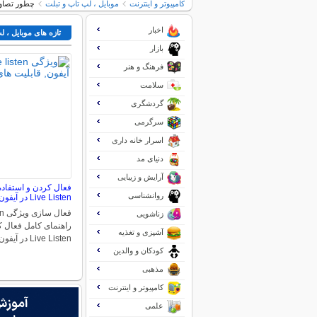
کامپیوتر و اینترنت
موبایل ، لپ تاپ و تبلت
چطور تصاویر Live را در آیفون به فایل گیف 
اخبار
تازه های موبایل ، ل
بازار
فرهنگ و هنر
سلامت
گردشگری
سرگرمی
اسرار خانه داری
دنیای مد
آرایش و زیبایی
روانشناسی
Live Listen در آیفون
زناشویی
راهنمای کامل فعال ک
آشپزی و تغذیه
Live Listen در آیفون در…
کودکان و والدین
مذهبی
کامپیوتر و اینترنت
علمی