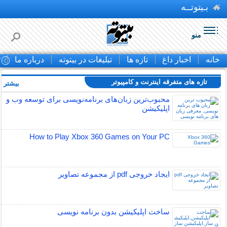
بـیتوتــه
منو
خانه
اخبار داغ
تازه ها
تبلیغات در بیتوته
درباره ما
ت
تازه های متفرقه اينترنت و كامپيوتر
بیشتر »
محبوب‌ترین زبان‌های برنامه‌نویسی برای توسعه وب و
اپلیکیشن
How to Play Xbox 360 Games on Your PC
ایجاد خروجی pdf از مجموعه تصاویر
ساخت اپلیکیشن بدون برنامه نویسی