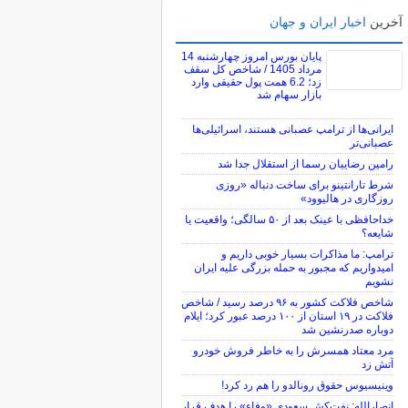
آخرین
اخبار ایران و جهان
پایان بورس امروز چهارشنبه 14
مرداد 1405 / شاخص کل سقف
زد؛ 6.2 همت پول حقیقی وارد
بازار سهام شد
ایرانی‌ها از ترامپ عصبانی هستند، اسرائیلی‌ها
عصبانی‌تر
رامین رضاییان رسما از استقلال جدا شد
شرط تارانتینو برای ساخت دنباله «روزی
روزگاری در هالیوود»
خداحافظی با عینک بعد از ۵۰ سالگی؛ واقعیت یا
شایعه؟
ترامپ: ما مذاکرات بسیار خوبی داریم و
امیدواریم که مجبور به حمله بزرگی علیه ایران
نشویم
شاخص فلاکت کشور به ۹۶ درصد رسید / شاخص
فلاکت در ۱۹ استان از ۱۰۰ درصد عبور کرد؛ ایلام
دوباره صدرنشین شد
مرد معتاد همسرش را به خاطر فروش خودرو
آتش زد
وینیسیوس حقوق رونالدو را هم رد کرد!
انصارالله: نفت‌کش سعودی «وفاء» را هدف قرار