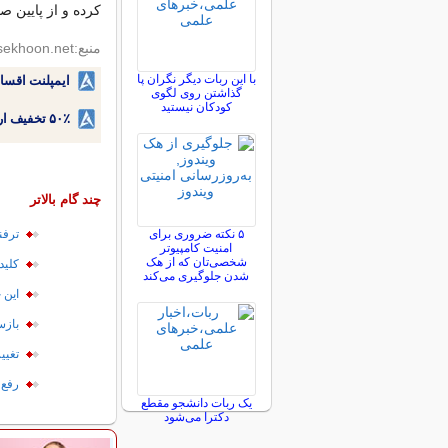
کرده و از پایین صفحه فعال
منبع:rasekhoon.net
با این ربات دیگر نگران پا
ایمپلنت اقسا
گذاشتن روی لگوی
کودکان نیستید
۵۰٪ تخفیف ارتودنسی دندان اقساطی بدون نیاز به چک یا سفته!
چند گام بالاتر
۵ نکته ضروری برای
ترفن
امنیت کامپیوتر
شخصی‌تان که از هک
کلیدها
شدن جلوگیری می‌کند
این 
بازس
تغییر کار
رفع 
یک ربات دانشجو مقطع
دکترا می‌شود