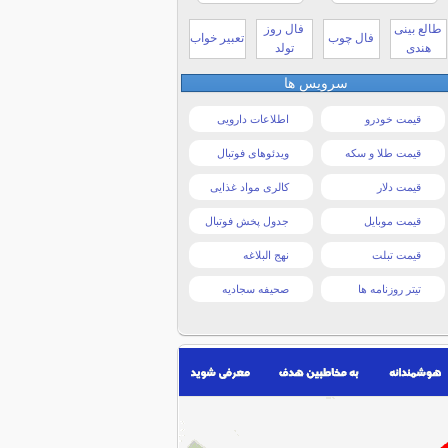
طالع بینی
فال روز
فال چوب
تعبیر خواب
هندی
تولد
سرویس ها
قیمت خودرو
اطلاعات دارویی
قیمت طلا و سکه
ویدئوهای فوتبال
قیمت دلار
کالری مواد غذایی
قیمت موبایل
جدول پخش فوتبال
قیمت تبلت
نهج البلاغه
تیتر روزنامه ها
صحیفه سجادیه