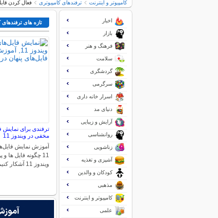
کامپیوتر و اینترنت
ترفندهای کامپیوتری
فعال کردن قابلیت Live tile در 
اخبار
تازه های ترفندهای 
بازار
فرهنگ و هنر
سلامت
گردشگری
سرگرمی
اسرار خانه داری
دنیای مد
آرایش و زیبایی
ترفندی برای نمایش ف
روانشناسی
مخفی در ویندوز 11
آموزش نمایش فایل‌ها
زناشویی
11 چگونه فایل ها و
آشپزی و تغذیه
ویندوز 11 آشکار کنیم؟…
کودکان و والدین
مذهبی
کامپیوتر و اینترنت
علمی