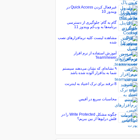
غیرفعال کردن Quick Access در
ویندوز 10
گام به گام: جلوگیری از دسترسی
برنامه‌ها به وب‌کم ویندوز 11
مشاهده لیست کلیه نرم‏افزارهای نصب
شده
آموزش استفاده از نرم افزار
TeamViewer
۹ نشانه‌ای که نشان می‌دهند سیستم
شما به بدافزار آلوده شده باشد
8 ترفند برای ترک اعتیاد به اینترنت
محاسبات سریع در آفیس
چگونه مشکل Write Protected را در
فلش درایو‌ها از بین ببریم؟