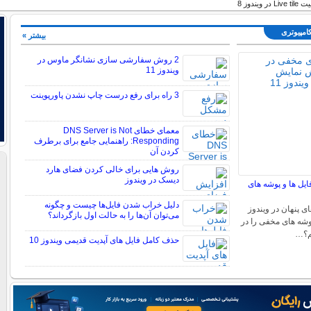
ویندوز 8
کامپیوتری
بیشتر »
2 روش سفارشی سازی نشانگر ماوس در
ویندوز 11
3 راه برای رفع درست چاپ نشدن پاورپوینت
معمای خطای DNS Server is Not
Responding: راهنمایی جامع برای برطرف
کردن آن
روش هایی برای خالی کردن فضای هارد
دیسک در ویندوز
ایل ها و پوشه های
دلیل خراب شدن فایل‌ها چیست و چگونه
ی پنهان در ویندوز
می‌توان آن‌ها را به حالت اول بازگرداند؟
 پوشه های مخفی را در
حذف کامل فایل های آپدیت قدیمی ویندوز 10