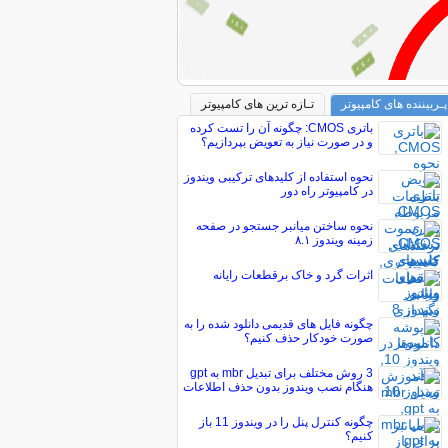
پـربیننده های کامپیوتر
تـازه ترین های کامپیوتر
باتری CMOS: چگونه آن را تست کرده
و در صورت نیاز به تعویض بپردازیم؟
نحوه استفاده از کلیدهای ترکیبی ویندوز
در کامپیوتر راه دور
نحوه ساختن میانبر جستجو در صفحه
زمینه ویندوز ۸.۱
اثرات گرد و خاک برقطعات رایانه
چگونه فایل های قدیمی دانلود شده را به
صورت خودکار حذف کنیم؟
3 روش مختلف برای تبدیل mbr به gpt
هنگام نصب ویندوز بدون حذف اطلاعات
چگونه کنترل پنل را در ویندوز 11 باز
کنیم؟