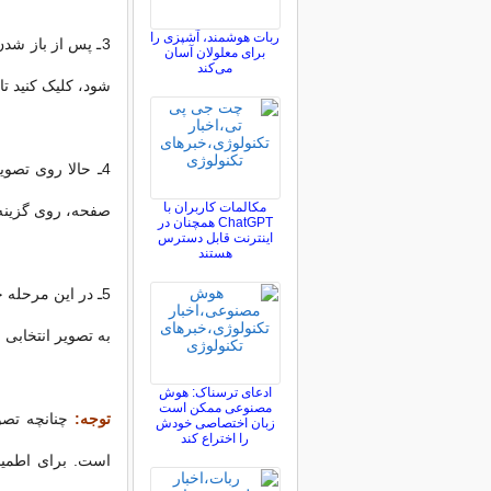
ربات هوشمند، آشپزی را
3ـ پس از باز شد
برای معلولان آسان
می‌کند
شود، کلیک کنید تا
4ـ حالا روی تصو
مکالمات کاربران با
صفحه، روی گزینه Set as app tile کلیک کن
ChatGPT همچنان در
اینترنت قابل دسترس
هستند
به تصویر انتخابی 
ادعای ترسناک: هوش
مصنوعی ممکن است
توجه:
زبان اختصاصی خودش
را اختراع کند
است. برای اطمینا