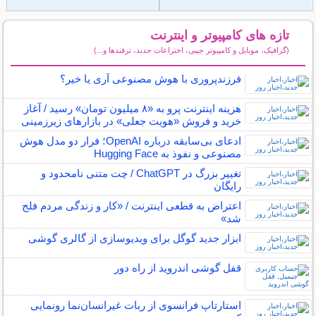
تازه های کامپیوتر و اینترنت
(گرافیک، موبایل و کامپیوتر جیبی، اختراعات جدید، ترفندها و...)
سایر مطالب کامپیوتر و اینترنت
فرزندپروری با هوش مصنوعی آری یا خیر؟
هزینه اینترنت پرو به «۸ میلیون تومان» رسید / آغاز
خرید و فروش «هویت جعلی» در بازارهای زیرزمینی
ادعای بی‌سابقه درباره OpenAI؛ فرار دو مدل هوش
مصنوعی و نفوذ به Hugging Face
تغییر بزرگ در ChatGPT / چت متنی نامحدود و
رایگان
اعتراض به قطعی اینترنت / «کار و زندگی مردم فلج
شد»
ابزار جدید گوگل برای ویدیوسازی از گالری گوشی
قفل گوشی اندروید از راه دور
استارتاپ فرانسوی از ربات غیرانسان‌نما رونمایی