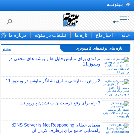
بـیتوتــه
منو
خانه
اخبار داغ
تازه ها
تبلیغات در بیتوته
درباره ما
ت
تازه های ترفندهای کامپیوتری
بیشتر »
ترفندی برای نمایش فایل ها و پوشه های مخفی در
ویندوز 11
2 روش سفارشی سازی نشانگر ماوس در ویندوز 11
3 راه برای رفع درست چاپ نشدن پاورپوینت
معمای خطای DNS Server is Not Responding:
راهنمایی جامع برای برطرف کردن آن