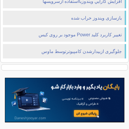
افزايش كارايي ويندوزبااستفاده ازسرويسها
بازسازی ویندوز خراب شده
تغییر کاربرد کلید Power موجود بر روی کیس
جلوگیری ازبیدارشدن کامپیوترتوسط ماوس