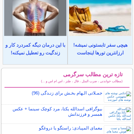
هیچی سفر تابستونی نمیشه!
با این درمان دیگه کمردرد کار و
ارزانترین تورها اینجاست
زندگیت رو تعطیل نمیکنه!
تازه ترین مطالب سرگرمی
(مطالب خواندنی ، ضرب المثل ، فال ، طنز ، اس ام اس و ...)
سایر مطالب سرگرمی
جمـلاتی الـهام بخـش برای زنـدگی (96)
بیوگرافی اسدالله یکتا، مرد کوچک سینما + عکس
همسر و فرزندانش
معمای المپیادی: راستگو یا دروغگو