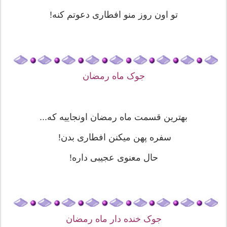
تو اون روز منو افطاری دعوتم کنه!
جوک ماه رمضان
ﺑﻬﺘﺮﯾﻦ ﻗﺴﻤﺖ ماه رمضان ﺍﻭﻧﺠﺎﯾﯿﻪ ﮐﻪ...
ﺳﻔﺮﻩ ﭘﻬﻦ ﻣﯿﮑﻨﻦ افطاری ﺑﺪﻥ!
ﺣﺎﻝ ﻣﻌﻨﻮﯼ ﻋﺠﯿﺒﯽ ﺩﺍﺭه!
جوک خنده دار ماه رمضان