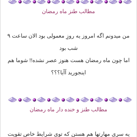
مطالب طنز ماه رمضان
ﻣﻦ ﻣﯿﺪﻭﻧﻢ ﺍﮔﻪ ﺍﻣﺮﻭﺯ ﯾﻪ ﺭﻭﺯِ ﻣﻌﻤﻮﻟﯽ ﺑﻮﺩ الان ساعت ۹
شب بود
اما چون ماه رمضان هست هنوز عصر نشده!! شوما هم
اینجورید آآیا؟؟؟
مطالب طنز و خنده دار ماه رمضان
یه سری مهارتها هم هستن که توی شرایط خاص تقویت