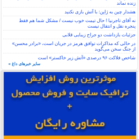
زنده نماند
هشدار چین به ژاپن: با آتش بازی نکنید
نه آقای تاجرنیا ! حال تیمت خوب نیست / مشکل شما هم فقط
پنجره نقل و انتقال نیست
جزئیات بازداشت دو جراح زیبایی قلابی
در حالی که مذاکرات توافق هرمز در جریان است، «برادر محسن»
از جنگ سخن می‌گوید
شاخص فلاکت ۹۶ درصدی «آتش زیر خاکستر» است
سایر خبرهای داغ »