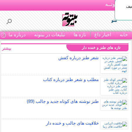
بـیتوتــه
د◀تا 50% تخفیف
منو
خانه
اخبار داغ
تازه ها
تبلیغات در بیتوته
درباره ما
ت
تازه های طنز و خنده دار
بیشتر »
شعر طنز درباره کفش
مطلب و شعر طنز درباره کتاب
طنز نوشته های کوتاه جدید و جالب (89)
خلاقیت های جالب و خنده دار