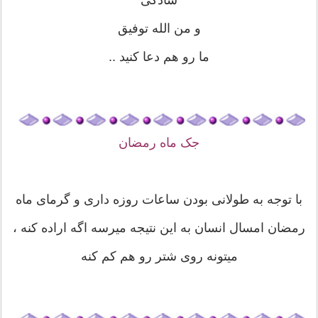
ﻭ ﻣﻦ ﺍﻟﻠﻪ ﺗﻮﻓﯿﻖ
ﻣﺎ ﺭﻭ ﻫﻢ ﺩﻋﺎ ﮐﻨﯿﺪ ..
جک ماه رمضان
با توجه به طولانی بودن ساعات روزه داری و گرمای ماه
رمضان امسال انسان به این نتیجه میرسه اگه اراده کنه ،
میتونه روی شتر رو هم کم کنه