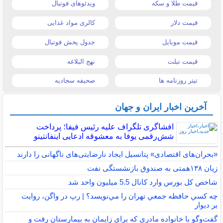
قیمت طلا و سکه
ویدئوهای فوتبال
قیمت دلار
کالری مواد غذایی
قیمت موبایل
جدول پخش فوتبال
قیمت تبلت
نهج البلاغه
تیتر روزنامه ها
صحیفه سجادیه
آخرین اخبار ایران و جهان
افشاگری تلگراف علیه رئیس فیفا؛ پرداخت
شش‌رقمی یوفا به معشوقه ادعایی اینفانتینو
«بحران‌های اقتصادی» پتانسیل ایجاد نارضایتی‌های ناگهانی را دارند
زیان ۱۳۸همتی به صندوق بازنشستگی نفت
شاخص کل بورس وارد کانال 5.5 میلیون واحد شد
چه كسي حافظه جمعي تهران را مي‌نويسد؟ | رپ در واگن، روايت
بر ديوار
گفت‌وگو با خانواده مادری که برای زایمان به بیمارستان رفت و