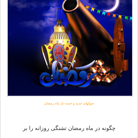
جوکهای جدید و خنده دار ماه رمضان
ﭼﮕﻮﻧﻪ ﺩﺭ ﻣﺎﻩ ﺭﻣﻀﺎﻥ ﺗﺸﻨﮕﯽ ﺭﻭﺯﺍﻧﻪ ﺭﺍ ﺑﺮ