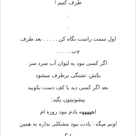
ﻃﺮﻑ ﮐﻨﯿﻢ !
.
.
ﺍﻭﻝ ﺳﻤﺖ ﺭﺍﺳﺖ ﻧﮕﺎﻩ ﮐﻦ . . . . . ﺑﻌﺪ ﻃﺮﻑ
ﭼپ . . . . .
ﺍﮔﺮ ﮐﺴﯽ ﻧﺒﻮﺩ ﯾﻪ ﻟﯿﻮﺍﻥ ﺁﺏ ﺳﺮﺩ ﺳﺮ
ﺑﮑﺶ. ﺗﺸﻨﮕﯽ ﺑﺮﻃﺮﻑ ﻣﯿﺸﻮﺩ
ﺑﻌﺪ ﺍﮔﺮ ﮐﺴﯽ ﺩﯾﺪ ﺑﺎ ﮐﻒ ﺩﺳﺖ ﺑﮑﻮﺑﯿﺪ
ﭘﯿﺸﻮﻧﯿﺘﻮﻥ ﺑﮕﯿﺪ:
ﺍﻫﻬﻬﻬﻬﻪ ﯾﺎﺩﻡ ﻧﺒﻮﺩ ﺭﻭﺯﻩ ﺍﻡ
ﺍﻭﻧﻢ ﻣﯿﮕﻪ : ﯾﺎﺩﺕ ﻧﺒﻮﺩ ﻣﺸﮑﻠﯽ ﻧﺪﺍﺭﻩ ﺑﻪ ﻫﻤﯿﻦ
ﺳﺎﺩﮔﯽ