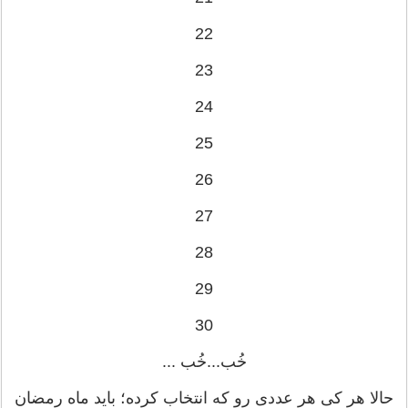
22
23
24
25
26
27
28
29
30
خُب...خُب ...
حالا هر کی هر عددی رو که انتخاب کرده؛ باید ماه رمضان