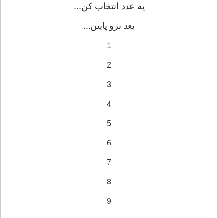
یه عدد انتخاب کن...
بعد برو پایین...
1
2
3
4
5
6
7
8
9