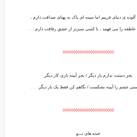
لوده ی دنیای فریبم اما سینه ای پاک به پهنای صداقت دارم ،
اطفه را می فهمد ، با کسی سبزتر از عشق رفاقت دارم . . .
◊◊◊◊◊◊◊◊◊◊◊◊◊◊◊◊◊◊◊◊◊◊◊◊
بجز دستت ندارم یار دیگر / بجز آیینه بازی کار دیگر
تی چشم را آیینه بشکست / نگاهم کن فقط یک بار دیگر . . .
◊◊◊◊◊◊◊◊◊◊◊◊◊◊◊◊◊◊◊◊◊◊◊◊
خنده های تـــو