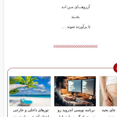
آرزوهـــای مـن انـد
بخــند
تا برآورده شوند . . .
◊◊◊◊◊◊◊◊◊◊◊◊◊◊◊◊◊◊◊◊◊◊◊◊
 جای بخیه
برنامه نویسی اندروید رو
تورهای داخلی و خارجی
 پوستی
سریع یادبگیر و وارد بازار
لحظه آخری رو از دست