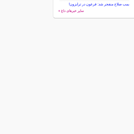
بمب صلاح منفجر شد: فرعون در ترابزون!
سایر خبرهای داغ »