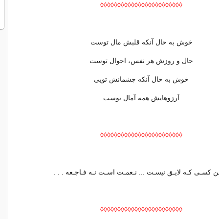
◊◊◊◊◊◊◊◊◊◊◊◊◊◊◊◊◊◊◊◊◊◊◊◊
خوش به حال آنکه قلبش مال توست
حال و روزش هر نفس، احوال توست
خوش به حال آنکه چشمانش تویی
آرزوهایش همه آمال توست
◊◊◊◊◊◊◊◊◊◊◊◊◊◊◊◊◊◊◊◊◊◊◊◊
ن کسـی کـه لایـق نیسـت ... نـعمـت اسـت نـه فـاجـعه . . .
◊◊◊◊◊◊◊◊◊◊◊◊◊◊◊◊◊◊◊◊◊◊◊◊