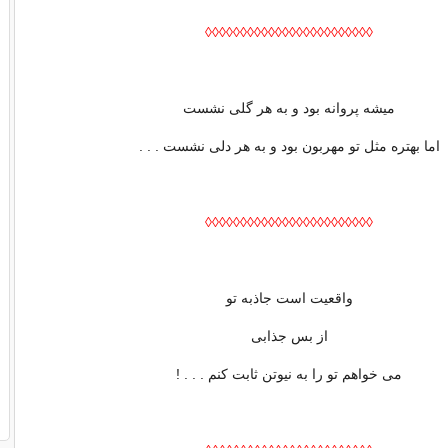
◊◊◊◊◊◊◊◊◊◊◊◊◊◊◊◊◊◊◊◊◊◊◊◊
میشه پروانه بود و به هر گلی نشست
اما بهتره مثل تو مهربون بود و به هر دلی نشست . . .
◊◊◊◊◊◊◊◊◊◊◊◊◊◊◊◊◊◊◊◊◊◊◊◊
واقعیت است جاذبه تو
از بس جذابی
می خواهم تو را به نیوتن ثابت کنم . . . !