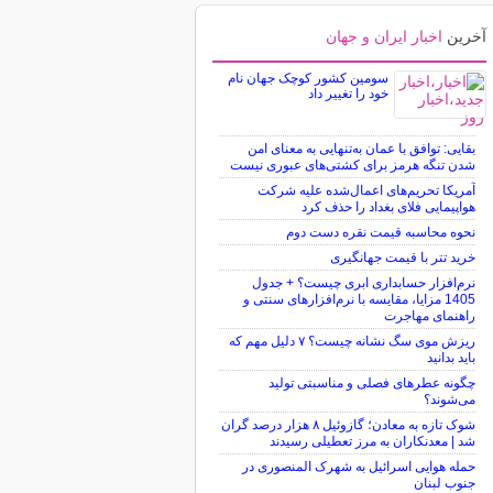
آخرین
اخبار ایران و جهان
سومین کشور کوچک جهان نام
خود را تغییر داد
بقایی: توافق با عمان به‌تنهایی به معنای امن
شدن تنگه هرمز برای کشتی‌های عبوری نیست
آمریکا تحریم‌های اعمال‌شده علیه شرکت
هواپیمایی فلای بغداد را حذف کرد
نحوه محاسبه قیمت نقره دست دوم
خرید تتر با قیمت جهانگیری
نرم‌افزار حسابداری ابری چیست؟ + جدول
1405 مزایا، مقایسه با نرم‌افزارهای سنتی و
راهنمای مهاجرت
ریزش موی سگ نشانه چیست؟ ۷ دلیل مهم که
باید بدانید
چگونه عطرهای فصلی و مناسبتی تولید
می‌شوند؟
شوک تازه به معادن؛ گازوئیل ۸ هزار درصد گران
شد | معدنکاران به مرز تعطیلی رسیدند
حمله هوایی اسرائیل به شهرک المنصوری در
جنوب لبنان