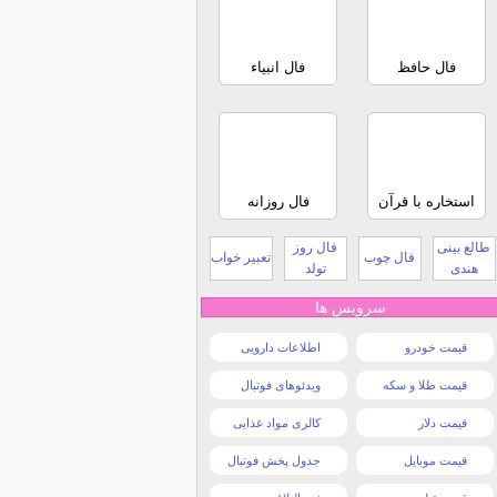
فال حافظ
فال انبیاء
استخاره با قرآن
فال روزانه
طالع بینی
فال روز
فال چوب
تعبیر خواب
هندی
تولد
سرویس ها
قیمت خودرو
اطلاعات دارویی
قیمت طلا و سکه
ویدئوهای فوتبال
قیمت دلار
کالری مواد غذایی
قیمت موبایل
جدول پخش فوتبال