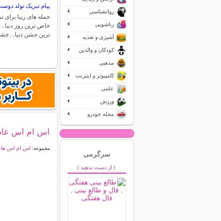
پیام تبریک تولد دوس
روانشناسی
جمله های زیبا برای 
زناشویی
خاص ترین روز دنیا..
ترین جشن دنیا... ج
آشپزی و تغذیه
کودکان و والدین
مذهبی
کامپیوتر و اینترنت
علمی
ورزش
مجله خودرو
اس ام اس عاشقا
اس ام اس ها
مجموعه:
سرگرمی
( از دست ندهید )