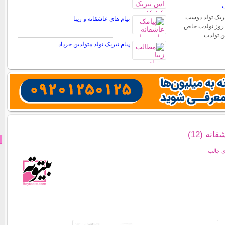
ت
تبریک تولد دوست
پیام های عاشقانه و زیبا
. روز تولدت خاص
شن تولدت…
پیام تبریک تولد متولدین خرداد
نه (12)
ی جالب