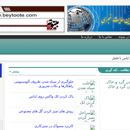
در بیتوته
تماس با ما
درباره ما
باس با فلفل
نظافت ، لکه گیری
بیشتر »
جلوگیری از سیاه شدن ظروف آلومینیومی:
راهکارها و نکات ضروری
پاک کردن لک واکس روی لباس
روش های تمیز کردن گل های مصنوعی
کاربرد مسواک در تمیزکاری