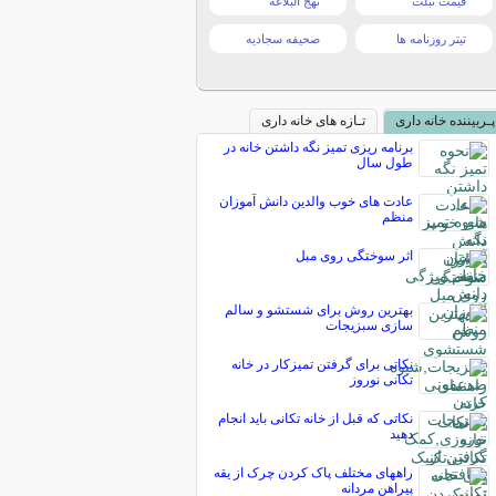
قیمت تبلت
نهج البلاغه
تیتر روزنامه ها
صحیفه سجادیه
پـربیننده خانه داری
تـازه های خانه داری
برنامه ریزی تمیز نگه داشتن خانه در
طول سال
عادت های خوب والدین دانش آموزان
منظم
اثر سوختگی روی مبل
بهترین روش برای شستشو و سالم
سازی سبزیجات
نکاتی برای گرفتن تمیزکار در خانه
تکانی نوروز
نکاتی که قبل از خانه تکانی باید انجام
دهید
راههاى مختلف پاک کردن چرک از یقه
پیراهن مردانه