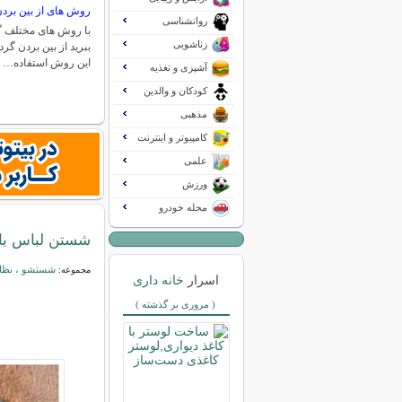
روش های از بين برد
روانشناسی
با روش های مختلف گرد
زناشویی
ببرید از بین بردن گرد
اين روش استفاده…
آشپزی و تغذیه
کودکان و والدین
مذهبی
کامپیوتر و اینترنت
علمی
ورزش
مجله خودرو
شستن لباس با
شستشو ، نظاف
مجموعه:
اسرار
خانه داری
( مروری بر گذشته )