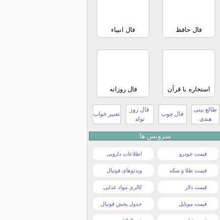
فال حافظ
فال انبیاء
استخاره با قرآن
فال روزانه
طالع بینی
فال روز
فال چوب
تعبیر خواب
هندی
تولد
سرویس ها
قیمت خودرو
اطلاعات دارویی
قیمت طلا و سکه
ویدئوهای فوتبال
قیمت دلار
کالری مواد غذایی
قیمت موبایل
جدول پخش فوتبال