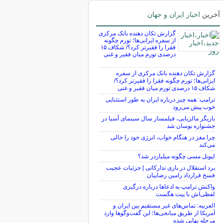
آخرین
اخبار ایران و جهان
گزارش تکان‌ دهنده بانک مرکزی
از سفره ایرانی‌ها؛ تورم چگونه
فقرا را فقیرتر کرد؟/ شکاف ۱۵
درصدی تورم میان فقیر و غنی
گزارش تکان‌ دهنده بانک مرکزی از سفره
ایرانی‌ها؛ تورم چگونه فقرا را فقیرتر کرد؟/
شکاف ۱۵ درصدی تورم میان فقیر و غنی
ترامپ: همه چیز درباره ایران به طور استثنایی
خوب پیش می‌رود
بازیگر مالزیایی، فیلمساز سال سینمای آسیا در
جشنواره بوسان شد
چرا مغز در هنگام خواب، انرژی خود را خالی
می‌کند
لیونل مسی چگونه میلیاردر شد؟
برد استقلال در بازی تدارکاتی | جزئیات عجیب
فسخ قرارداد رامین رضاییان
واکنش ترامپ به ادعاها درباره درگیری
لفظی‌اش با پیت هگست
العربیه: تماس‌های غیر مستقیم بین ایران و
آمریکا از طریق میانجی‌ها؛ این گفت‌و‌گو‌ها وارد
مرحله نهایی شده