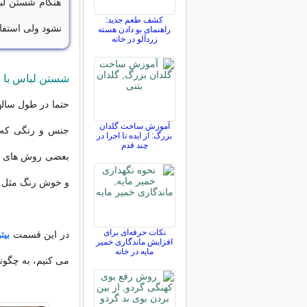
هنگام شستن لباس
کشف طعم جدید:
نشود ولی استفا
راهنمای بو دادن هسته
زردآلو در خانه
شستن لباس با 
حتما در طول ساله
آموزش ساخت گلدان
جنس و رنگی که د
بزرگ: از ایده تا اجرا در
چند قدم
بعضی روش های خان
و خوش رنگ مثل ر
نکات حرفه‌ای برای
در این قسمت
بیت
افزایش ماندگاری خمیر
مایه در خانه
می کنیم، به چگون