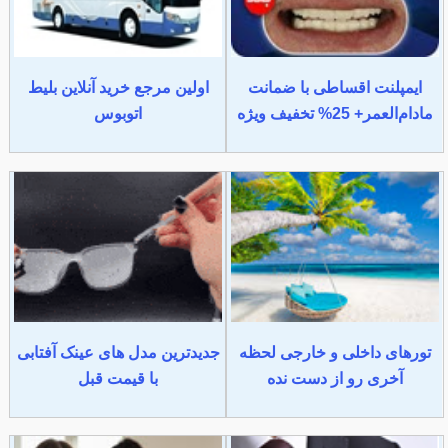
ایمپلنت اقساطی با ضمانت
اولین مرجع خرید آنلاین بلیط
مادام‌العمر+ 25% تخفیف ویژه
اتوبوس
تورهای داخلی و خارجی لحظه
جدیدترین مدل های عینک آفتابی
آخری رو از دست نده
با قیمت قبل