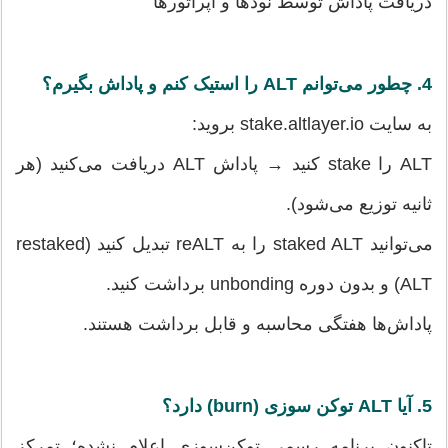
دریافت پاداش توسط نودها و اپراتورها
4. چطور می‌توانم ALT را استیک کنم و پاداش بگیرم؟
به سایت stake.altlayer.io بروید:
ALT را stake کنید → پاداش ALT دریافت می‌کنید (هر
ثانیه توزیع می‌شود).
می‌توانید staked ALT را به reALT تبدیل کنید (restaked
ALT) و بدون دوره unbonding برداشت کنید.
پاداش‌ها هفتگی محاسبه و قابل برداشت هستند.
5. آیا ALT توکن سوزی (burn) دارد؟
تاکنون برنامه رسمی توکن‌سوزی اعلام نشده؛ تمرکز