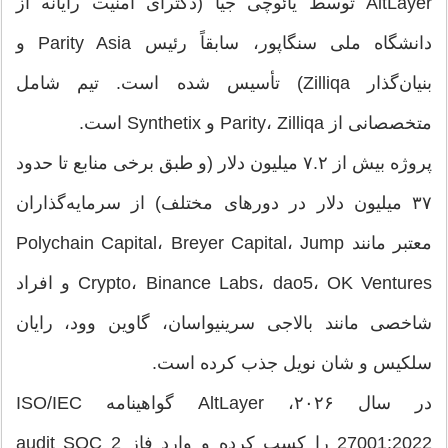
AltLayer توسط یائوچی جیا (دکترای امنیت رایانه از
دانشگاه ملی سنگاپور، سابقاً رئیس Parity Asia و
بنیان‌گذار Zilliqa) تأسیس شده است. تیم شامل
متخصصانی از Parity، Zilliqa و Synthetix است.
پروژه بیش از ۷.۲ میلیون دلار (و طبق برخی منابع تا حدود
۳۷ میلیون دلار در دورهای مختلف) از سرمایه‌گذاران
معتبر مانند Polychain Capital، Breyer Capital، Jump
Crypto، Binance Labs، dao5، OK Ventures و افراد
شاخصی مانند بالاجی سرینیواسان، گاوین وود، رایان
سلکیس و شان نویل جذب کرده است.
در سال ۲۰۲۶، AltLayer گواهینامه ISO/IEC
27001:2022 را کسب کرده و وارد فاز audit SOC 2