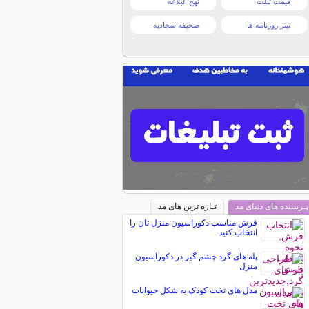
قیمت تبلت
نهج البلاغه
تیتر روزنامه ها
صحیفه سجادیه
پـربیننده های دنیای مد
تـازه ترین های مد
فرش مناسب دکوراسیون منزل تان را
انتخاب کنید
پله های گرد چشم گیر در دکوراسیون
منزل
مدل های تخت کودک به شکل حیوانات