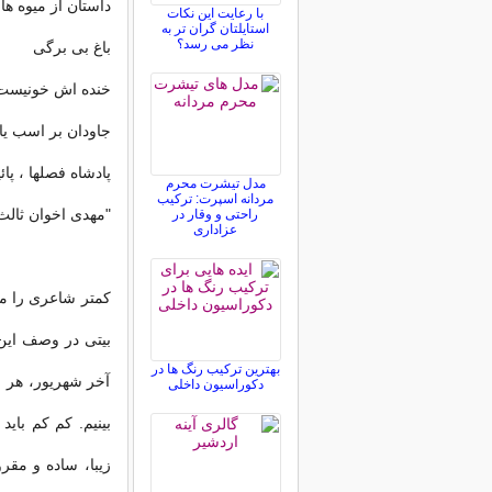
داستان از میوه ه
با رعایت این نکات
استایلتان گران تر به
نظر می رسد؟
باغ بی برگی
خنده اش خونیست
جاودان بر اسب یا
پادشاه فصلها ، پائی
مدل تیشرت محرم
مردانه اسپرت: ترکیب
"مهدی اخوان ثالث
راحتی و وقار در
عزاداری
کمتر شاعری را می
بیتی در وصف این 
بهترین ترکیب رنگ ها در
آخر شهریور، هر ر
دکوراسیون داخلی
زیبا، ساده و مقر