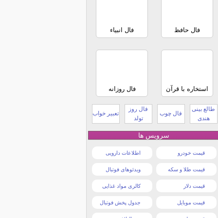
فال حافظ
فال انبیاء
استخاره با قرآن
فال روزانه
طالع بینی
فال روز
فال چوب
تعبیر خواب
هندی
تولد
سرویس ها
قیمت خودرو
اطلاعات دارویی
قیمت طلا و سکه
ویدئوهای فوتبال
قیمت دلار
کالری مواد غذایی
قیمت موبایل
جدول پخش فوتبال