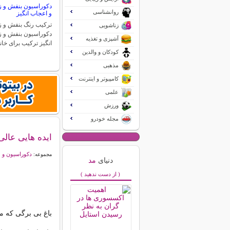
دکوراسیون بنفش و زر
روانشناسی
و اعجاب انگیز
ترکیب رنگ بنفش و زر
زناشویی
دکوراسیون بنفش و ز
آشپزی و تغذیه
انگیز ترکیب برای خان
کودکان و والدین
مذهبی
کامپیوتر و اینترنت
علمی
ورزش
مجله خودرو
ایده هایی عالی 
دکوراسیون و 
مجموعه:
دنیای
مد
( از دست ندهید )
باغ بی برگی که م