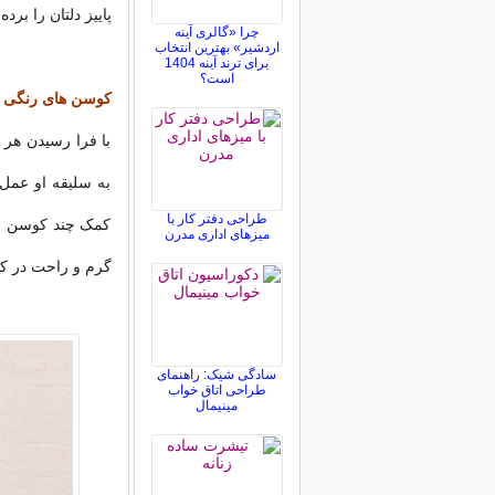
پاییز دلتان را برد
چرا «گالری آینه
اردشیر» بهترین انتخاب
برای ترند آینه 1404
است؟
کوسن های رنگی پ
با فرا رسیدن هر 
به سلیقه او عمل 
طراحی دفتر کار با
کمک چند کوسن رن
میزهای اداری مدرن
گرم و راحت در کنا
سادگی شیک: راهنمای
طراحی اتاق خواب
مینیمال