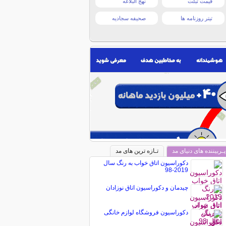
قیمت تبلت
نهج البلاغه
تیتر روزنامه ها
صحیفه سجادیه
پـربیننده های دنیای مد
تـازه ترین های مد
دکوراسیون اتاق خواب به رنگ سال
2019-98
چیدمان و دکوراسیون اتاق نوزادان
دکوراسیون فروشگاه لوازم خانگی