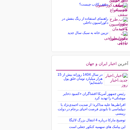
سقف کاذب چیست؟
راهنمای استفاده از رنگ بنفش در
دکوراسیون داخلی
تزیین خانه به سبک سال جدید
آخرین
اخبار ایران و جهان
در سال 1404 روزانه بیش از 15
هزار میلیارد تومان خلق پول
داشته‌ایم!
رئیس جمهور آمریکا افشاگران «کمبود ذخایر
موشکی» را تهدید کرد
افراطی‌ها علیه مذاکره؛ از ضدیت احمدی‌نژاد با
دیپلماسی تا نابودی فرصت احیای برجام در دولت
رییسی
توضیح مارکا درباره 4 انتقال بزرگ لالیگا
این پیامک های سهمیه کنکور جعلی است