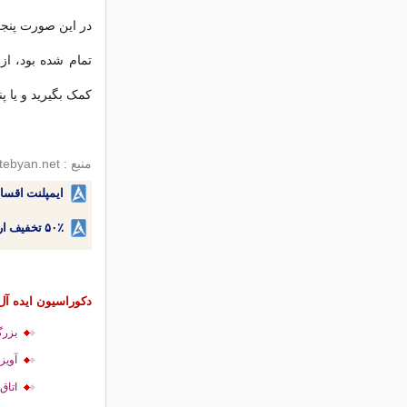
در این صورت پنجر
تمام شده بود، ا
کمک بگیرید و یا پ
منبع : tebyan.net
ایمپلنت اقسا
۵۰٪ تخفیف ارتودنسی دندان اقساطی بدون نیاز به چک یا سفته!
دکوراسیون ایده آل
بزرگ
آویز
اتاق