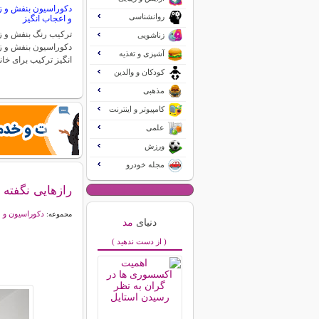
دکوراسیون بنفش و زر
روانشناسی
و اعجاب انگیز
ترکیب رنگ بنفش و زر
زناشویی
دکوراسیون بنفش و ز
آشپزی و تغذیه
انگیز ترکیب برای خان
کودکان و والدین
مذهبی
کامپیوتر و اینترنت
علمی
ورزش
مجله خودرو
رازهایی نگفته 
دکوراسیون و 
مجموعه:
دنیای
مد
( از دست ندهید )