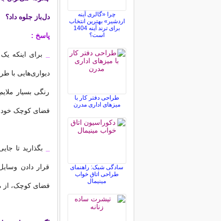
چرا «گالری آینه
دل‌باز جلوه داد؟
اردشیر» بهترین انتخاب
برای ترند آینه 1404
است؟
پاسخ :
_
برای اینکه یک
دیواری‌هایی با طرح
رنگی بسیار ملایم
طراحی دفتر کار با
میزهای اداری مدرن
فضای کوچک خود ح
_
بگذارید تا جایی
قرار دادن وسایل
سادگی شیک: راهنمای
طراحی اتاق خواب
مینیمال
فضای کوچک،‌ از م