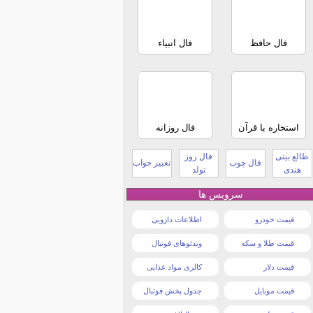
فال حافظ
فال انبیاء
استخاره با قرآن
فال روزانه
طالع بینی
فال روز
فال چوب
تعبیر خواب
هندی
تولد
سرویس ها
قیمت خودرو
اطلاعات دارویی
قیمت طلا و سکه
ویدئوهای فوتبال
قیمت دلار
کالری مواد غذایی
قیمت موبایل
جدول پخش فوتبال