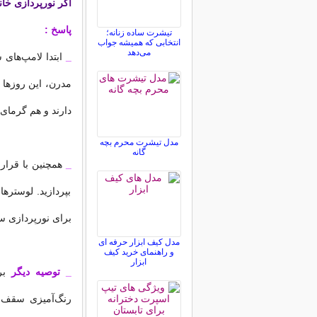
اگر نورپردازی خا
پاسخ :
تیشرت ساده زنانه؛
انتخابی که همیشه جواب
می‌دهد
_
ابتدا لامپ‌های 
مدرن، این روزها 
دارند و هم گرمای 
مدل تیشرت محرم بچه
گانه
_
همچنین با قرار 
بپردازید. لوستره
برای نورپردازی س
مدل کیف ابزار حرفه ای
و راهنمای خرید کیف
ابزار
_
توصیه دیگر
برا
رنگ‌آمیزی سقف ا