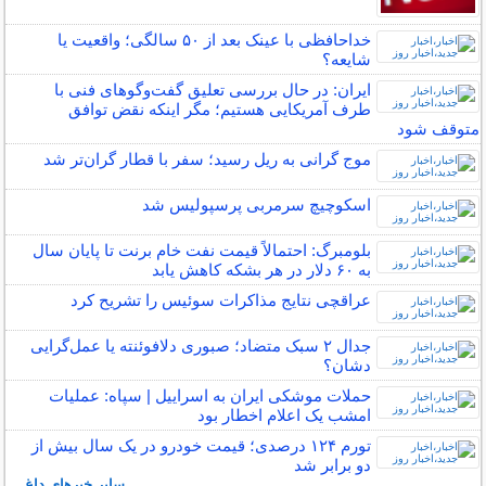
خداحافظی با عینک بعد از ۵۰ سالگی؛ واقعیت یا
شایعه؟
ایران: در حال بررسی تعلیق گفت‌و‌گو‌های فنی با
طرف آمریکایی هستیم؛ مگر اینکه نقض توافق
متوقف شود
موج گرانی به ریل رسید؛ سفر با قطار گران‌تر شد
اسکوچیچ سرمربی پرسپولیس شد
بلومبرگ: احتمالاً قیمت نفت خام برنت تا پایان سال
به ۶۰ دلار در هر بشکه کاهش یابد
عراقچی نتایج مذاکرات سوئیس را تشریح کرد
جدال ۲ سبک متضاد؛ صبوری دلافوئنته یا عمل‌گرایی
دشان؟
حملات موشکی ایران به اسراییل | سپاه: عملیات
امشب یک اعلام اخطار بود
تورم ۱۲۴ درصدی؛ قیمت خودرو در یک سال بیش از
دو برابر شد
سایر خبرهای داغ