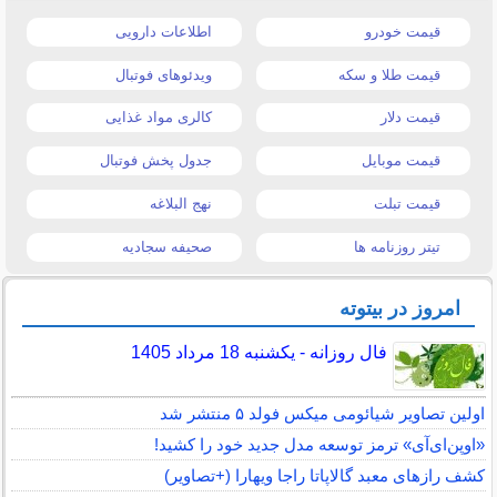
قیمت خودرو
اطلاعات دارویی
قیمت طلا و سکه
ویدئوهای فوتبال
قیمت دلار
کالری مواد غذایی
قیمت موبایل
جدول پخش فوتبال
قیمت تبلت
نهج البلاغه
تیتر روزنامه ها
صحیفه سجادیه
امروز در بیتوته
فال روزانه - یکشنبه 18 مرداد 1405
اولین تصاویر شیائومی میکس فولد ۵ منتشر شد
«اوپن‌ای‌آی» ترمز توسعه مدل جدید خود را کشید!
کشف رازهای معبد گالاپاتا راجا ویهارا (+تصاویر)