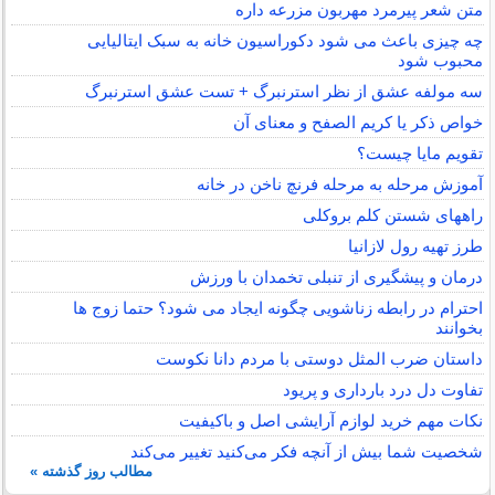
متن شعر پیرمرد مهربون مزرعه داره
چه چیزی باعث می شود دکوراسیون خانه به سبک ایتالیایی
محبوب شود
سه مولفه عشق از نظر استرنبرگ + تست عشق استرنبرگ
خواص ذکر یا کریم الصفح و معنای آن
تقویم مایا چیست؟
آموزش مرحله به مرحله فرنچ ناخن در خانه
راههای شستن کلم بروکلی
طرز تهیه رول لازانیا
درمان و پیشگیری از تنبلی تخمدان با ورزش
احترام در رابطه زناشویی چگونه ایجاد می شود؟ حتما زوج ها
بخوانند
داستان ضرب المثل دوستی با مردم دانا نكوست
تفاوت دل درد بارداری و پریود
نکات مهم خرید لوازم آرایشی اصل و باکیفیت
شخصیت شما بیش از آنچه فکر می‌کنید تغییر می‌کند
مطالب روز گذشته »