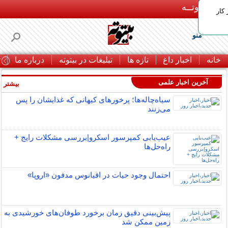
بـیتوتــه
 کار
منو
خانه
اخبار داغ
تازه ها
تبلیغات در بیتوته
درباره ما
ت
آخرین اخبار علمی
بیشتر »
سیاه‌چاله‌ها؛ پرخورهای کیهانی که غذایشان را پس
می‌زنند
عیب‌یابی کمپرسور اسکرو|بررسی مشکلات رایج +
راه‌حل‌ها
احتمال وجود حیات در اقیانوس مدفون «اروپا»
پیش‌بینی دقیق زمان برخورد طوفان‌های خورشیدی به
زمین ممکن شد