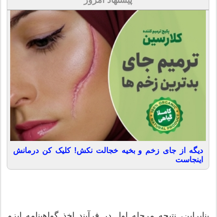
پیشنهاد امروز
دیگه از جای زخم و بخیه خجالت نکش! کلیک کن درمانش
اینجاست
بنابراین، نتیجه مرحله اول در فرآیند اخذ گواهینامه ایزو