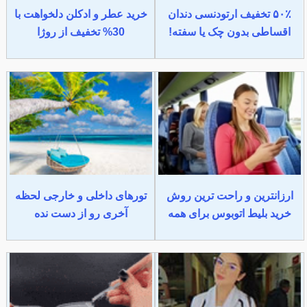
۵۰٪ تخفیف ارتودنسی دندان
خرید عطر و ادکلن دلخواهت با
اقساطی بدون چک یا سفته!
30% تخفیف از روژا
ارزانترین و راحت ترین روش
تورهای داخلی و خارجی لحظه
خرید بلیط اتوبوس برای همه
آخری رو از دست نده