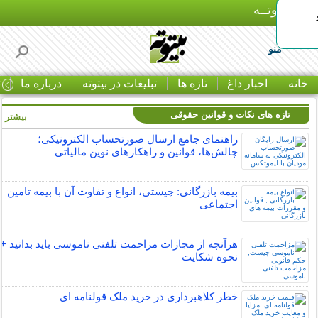
بـیتوتــه
منو
خانه
اخبار داغ
تازه ها
تبلیغات در بیتوته
درباره ما
ت
تازه های نکات و قوانین حقوقی
بیشتر »
راهنمای جامع ارسال صورتحساب الکترونیکی؛
چالش‌ها، قوانین و راهکارهای نوین مالیاتی
بیمه بازرگانی: چیستی، انواع و تفاوت آن با بیمه تامین
اجتماعی
هرآنچه از مجازات مزاحمت تلفنی ناموسی باید بدانید +
نحوه شکایت
خطر کلاهبرداری در خرید ملک قولنامه ای