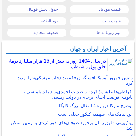
قیمت موبایل
جدول پخش فوتبال
قیمت تبلت
نهج البلاغه
تیتر روزنامه ها
صحیفه سجادیه
آخرین اخبار ایران و جهان
در سال 1404 روزانه بیش از 15 هزار میلیارد تومان
خلق پول داشته‌ایم!
رئیس جمهور آمریکا افشاگران «کمبود ذخایر موشکی» را تهدید
کرد
افراطی‌ها علیه مذاکره؛ از ضدیت احمدی‌نژاد با دیپلماسی تا
نابودی فرصت احیای برجام در دولت رییسی
توضیح مارکا درباره 4 انتقال بزرگ لالیگا
این پیامک های سهمیه کنکور جعلی است
پیش‌بینی دقیق زمان برخورد طوفان‌های خورشیدی به زمین ممکن
شد