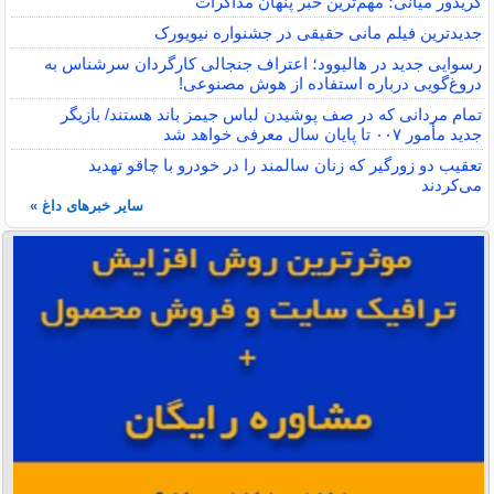
کریدور میانی؛ مهم‌ترین خبر پنهان مذاکرات
جدیدترین فیلم مانی حقیقی در جشنواره نیویورک
رسوایی جدید در هالیوود؛ اعتراف جنجالی کارگردان سرشناس به
دروغ‌گویی درباره استفاده از هوش مصنوعی!
تمام مردانی که در صف پوشیدن لباس جیمز باند هستند/ بازیگر
جدید مأمور ۰۰۷ تا پایان سال معرفی خواهد شد
تعقیب دو زورگیر که زنان سالمند را در خودرو با چاقو تهدید
می‌کردند
سایر خبرهای داغ »