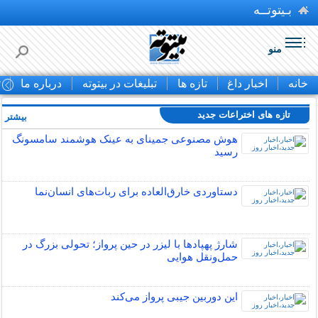
بـیتوتــه
منو
خانه
اخبار داغ
تازه ها
تبلیغات در بیتوته
درباره ما
ت
تازه های اختراعات جدید
بیشتر »
هوش مصنوعی جمینای به عینک هوشمند سامسونگ
رسید
دستاوردی خارق‌العاده برای ربات‌های انسان‌نما
شارژ پهپادها با لیزر در حین پرواز؛ تحولی بزرگ در
حمل‌ونقل هوایی
این دوربین جیبی پرواز می‌کند