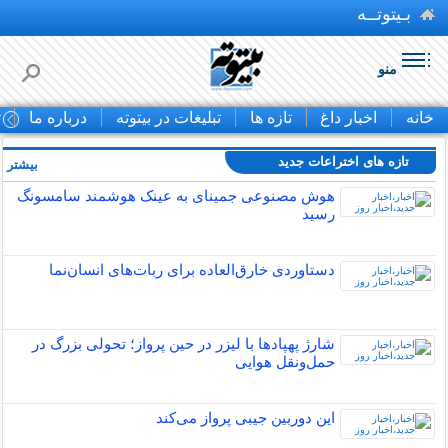
بـیتوتــه
منو
خانه
اخبار داغ
تازه ها
تبلیغات در بیتوته
درباره ما
ت
تازه های اختراعات جدید
بیشتر »
هوش مصنوعی جمینای به عینک هوشمند سامسونگ
رسید
دستاوردی خارق‌العاده برای ربات‌های انسان‌نما
شارژ پهپادها با لیزر در حین پرواز؛ تحولی بزرگ در
حمل‌ونقل هوایی
این دوربین جیبی پرواز می‌کند