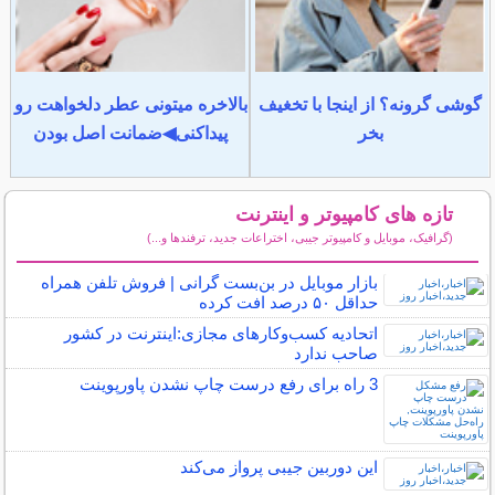
گوشی گرونه؟ از اینجا با تخغیف
بالاخره میتونی عطر دلخواهت رو
بخر
پیداکنی◀ضمانت اصل بودن
تازه های کامپیوتر و اینترنت
(گرافیک، موبایل و کامپیوتر جیبی، اختراعات جدید، ترفندها و...)
سایر مطالب کامپیوتر و اینترنت
بازار موبایل در بن‌بست گرانی | فروش تلفن همراه
حداقل ۵۰ درصد افت کرده
اتحادیه کسب‌وکارهای مجازی:اینترنت در کشور
صاحب ندارد
3 راه برای رفع درست چاپ نشدن پاورپوینت
این دوربین جیبی پرواز می‌کند