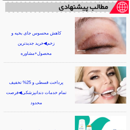
کاهش محسوس جای بخیه و
زخم◀خرید جدیدترین
محصول+مشاوره
پرداخت قسطی و 25% تخفیف
تمام خدمات دندانپزشکی◀فرصت
محدود