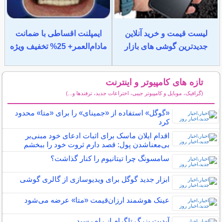
لیست قیمت و خرید آنلاین
ایمپلنت اقساطی با ضمانت
جدیدترین گوشی های بازار
مادام‌العمر+ 25% تخفیف ویژه
تازه های کامپیوتر و اینترنت
(گرافیک، موبایل و کامپیوتر جیبی، اختراعات جدید، ترفندها و...)
سایر مطالب کامپیوتر و اینترنت
«گوگل» استفاده از «جمینای» را برای «متا» محدود
کرد
اقدام ایلان ماسک برای اثبات ادعای خود مبنی‌بر
بی‌معناشدن پول: قصد دارم ثروت خود را ببخشم
سامسونگ چرا تیتانیوم را کنار گذاشت؟
ابزار جدید گوگل برای ویدیوسازی از گالری گوشی
عینک هوشمند ارزان‌قیمت «متا» عرضه می‌شود
آپدیت بزرگ تلگرام از راه رسید