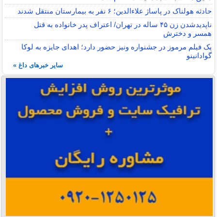
حادثه هولناک در پاساژ علاءالدین؛ ۶ نفر به بیمارستان منتقل شدند
ناپدیدشدن زن ۴۵ ساله در تهران/ اعتراف پدر خانواده به قتل
همسر و دخترش
یک فیلم مرموز در جشنواره ونیز حضور دارد؛ اهدای جایزه به لوکا
گوادانینو
سایر خبرهای داغ »