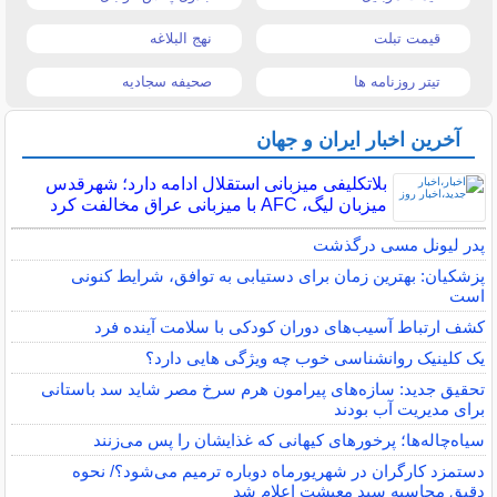
قیمت تبلت
نهج البلاغه
تیتر روزنامه ها
صحیفه سجادیه
آخرین اخبار ایران و جهان
بلاتکلیفی میزبانی استقلال ادامه دارد؛ شهرقدس
میزبان لیگ، AFC با میزبانی عراق مخالفت کرد
پدر لیونل مسی درگذشت
پزشکیان: بهترین زمان برای دستیابی به توافق، شرایط کنونی
است
کشف ارتباط آسیب‌های دوران کودکی با سلامت آینده فرد
یک کلینیک روانشناسی خوب چه ویژگی هایی دارد؟
تحقیق جدید: سازه‌های پیرامون هرم سرخ مصر شاید سد باستانی
برای مدیریت آب بودند
سیاه‌چاله‌ها؛ پرخورهای کیهانی که غذایشان را پس می‌زنند
دستمزد کارگران در شهریورماه دوباره ترمیم می‌شود؟/ نحوه
دقیق محاسبه سبد معیشت اعلام شد