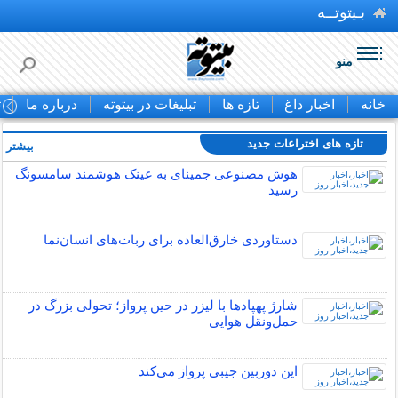
بـیتوتــه
منو
خانه
اخبار داغ
تازه ها
تبلیغات در بیتوته
درباره ما
ت
تازه های اختراعات جدید
بیشتر »
هوش مصنوعی جمینای به عینک هوشمند سامسونگ
رسید
دستاوردی خارق‌العاده برای ربات‌های انسان‌نما
شارژ پهپادها با لیزر در حین پرواز؛ تحولی بزرگ در
حمل‌ونقل هوایی
این دوربین جیبی پرواز می‌کند