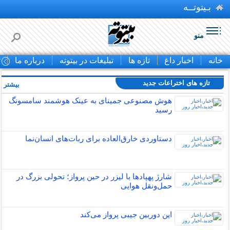
بـیتوتــه
منو
خانه
اخبار داغ
تازه ها
تبلیغات در بیتوته
درباره ما
ت
تازه های اختراعات جدید
بیشتر »
هوش مصنوعی جمینای به عینک هوشمند سامسونگ
رسید
دستاوردی خارق‌العاده برای ربات‌های انسان‌نما
شارژ پهپادها با لیزر در حین پرواز؛ تحولی بزرگ در
حمل‌ونقل هوایی
این دوربین جیبی پرواز می‌کند