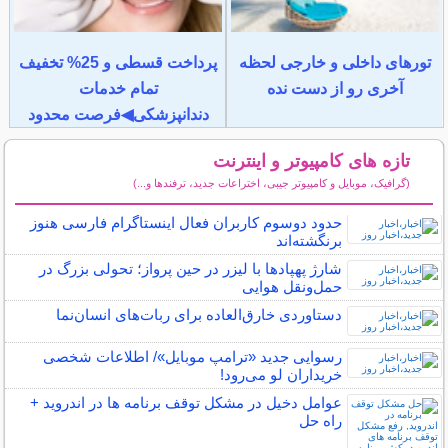
تورهای داخلی و خارجی لحظه
پرداخت قسطی و 25% تخفیف
آخری رو از دست نده
تمام خدمات
دندانپزشکی◀فرصت محدود
تازه های کامپیوتر و اینترنت
(گرافیک، موبایل و کامپیوتر جیبی، اختراعات جدید، ترفندها و...)
سایر مطالب کامپیوتر و اینترنت
حدود دوسوم کاربران فعال اینستاگرام فارسی هنوز
برنگشته‌اند
شارژ پهپادها با لیزر در حین پرواز؛ تحولی بزرگ در
حمل‌ونقل هوایی
دستاوردی خارق‌العاده برای ربات‌های انسان‌نما
رسوایی جدید «ترامپ موبایل»/ اطلاعات شخصی
خریداران لو می‌رود!
عوامل دخیل در مشکل توقف برنامه ها در اندروید +
راه حل