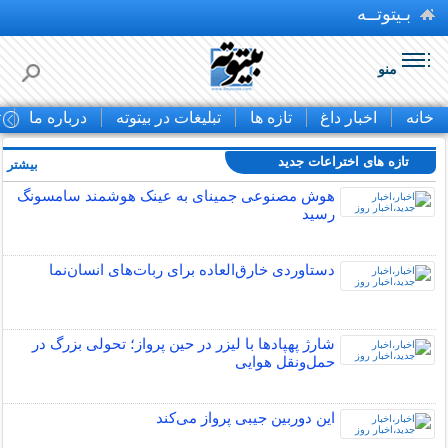
بـیتوتــه
منو
خانه
اخبار داغ
تازه ها
تبلیغات در بیتوته
درباره ما
ت
تازه های اختراعات جدید
بیشتر »
هوش مصنوعی جمینای به عینک هوشمند سامسونگ
رسید
دستاوردی خارق‌العاده برای ربات‌های انسان‌نما
شارژ پهپادها با لیزر در حین پرواز؛ تحولی بزرگ در
حمل‌ونقل هوایی
این دوربین جیبی پرواز می‌کند