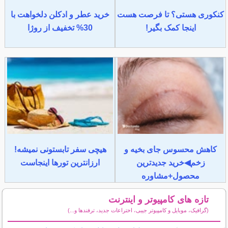
کنکوری هستی؟ تا فرصت هست
خرید عطر و ادکلن دلخواهت با
اینجا کمک بگیر!
30% تخفیف از روژا
کاهش محسوس جای بخیه و
هیچی سفر تابستونی نمیشه!
زخم◀خرید جدیدترین
ارزانترین تورها اینجاست
محصول+مشاوره
تازه های کامپیوتر و اینترنت
(گرافیک، موبایل و کامپیوتر جیبی، اختراعات جدید، ترفندها و...)
سایر مطالب کامپیوتر و اینترنت