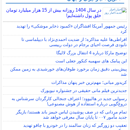
در سال 1404 روزانه بیش از 15 هزار میلیارد تومان
خلق پول داشته‌ایم!
رئیس جمهور آمریکا افشاگران «کمبود ذخایر موشکی» را تهدید
کرد
افراطی‌ها علیه مذاکره؛ از ضدیت احمدی‌نژاد با دیپلماسی تا
نابودی فرصت احیای برجام در دولت رییسی
توضیح مارکا درباره 4 انتقال بزرگ لالیگا
این پیامک های سهمیه کنکور جعلی است
پیش‌بینی دقیق زمان برخورد طوفان‌های خورشیدی به زمین ممکن
شد
کریدور میانی؛ مهم‌ترین خبر پنهان مذاکرات
جدیدترین فیلم مانی حقیقی در جشنواره نیویورک
رسوایی جدید در هالیوود؛ اعتراف جنجالی کارگردان سرشناس به
دروغ‌گویی درباره استفاده از هوش مصنوعی!
تمام مردانی که در صف پوشیدن لباس جیمز باند هستند/ بازیگر
جدید مأمور ۰۰۷ تا پایان سال معرفی خواهد شد
تعقیب دو زورگیر که زنان سالمند را در خودرو با چاقو تهدید