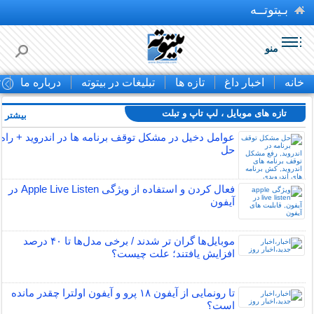
بـیتوتــه
منو
خانه
اخبار داغ
تازه ها
تبلیغات در بیتوته
درباره ما
ت
تازه های موبایل ، لپ تاپ و تبلت
بیشتر »
عوامل دخیل در مشکل توقف برنامه ها در اندروید + راه
حل
فعال کردن و استفاده از ویژگی Apple Live Listen در
آیفون
موبایل‌ها گران تر شدند / برخی مدل‌ها تا ۴۰ درصد
افزایش یافتند؛ علت چیست؟
تا رونمایی از آیفون ۱۸ پرو و آیفون اولترا چقدر مانده
است؟