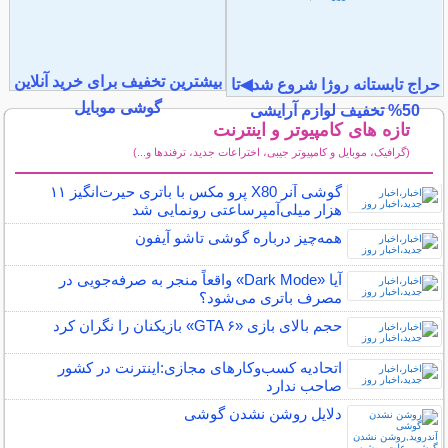
بیشترین تخفیف برای خرید آنلاین
حراج تابستانه روژا شروع شد◀تا
گوشی موبایل
50% تخفیف لوازم آرایشی
تازه های کامپیوتر و اینترنت
(گرافیک، موبایل و کامپیوتر جیبی، اختراعات جدید، ترفندها و...)
سایر مطالب کامپیوتر و اینترنت
گوشی آنر X80 پرو مکس با باتری حیرت‌انگیز ۱۱
هزار میلی‌آمپرساعتی رونمایی شد
همه‌چیز درباره گوشی تاشو آیفون
آیا «Dark Mode» واقعاً منجر به صرفه‌جویی در
مصرف باتری می‌شود؟
حجم بالای بازی «GTA ۶» بازیکنان را نگران کرد
اتحادیه کسب‌وکارهای مجازی:اینترنت در کشور
صاحب ندارد
دلایل روشن نشدن گوشی