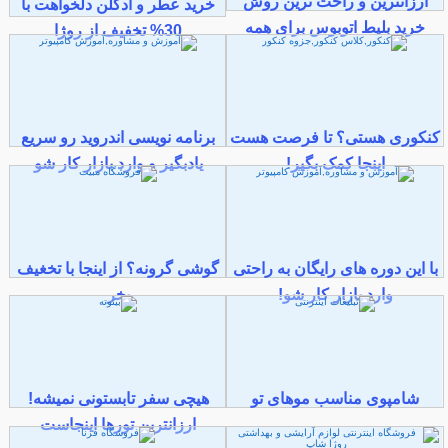
ارزانترین و راحت ترین روش
خرید عطر و ادکلن دلخواهت با
خرید بلیط اتوبوس برای همه
30% تخفیف از روژا
کنکوری هستی؟ تا فرصت هست
برنامه نویسی اندروید رو سریع
اینجا کمک بگیر!
یادبگیر و وارد بازار کار شو
با این دوره های رایگان به راحتی
گوشی گرونه؟ از اینجا با تخغیف
وارد بازار کار شو!
بخر
شامپوی مناسب موهای تو
هیچی سفر تابستونی نمیشه!
ارزانترین تورها اینجاست