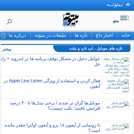
بـیتوتــه
منو
خانه
اخبار داغ
تازه ها
تبلیغات در بیتوته
درباره ما
ت
تازه های موبایل ، لپ تاپ و تبلت
بیشتر »
عوامل دخیل در مشکل توقف برنامه ها در اندروید + راه
حل
فعال کردن و استفاده از ویژگی Apple Live Listen در
آیفون
موبایل‌ها گران تر شدند / برخی مدل‌ها تا ۴۰ درصد
افزایش یافتند؛ علت چیست؟
تا رونمایی از آیفون ۱۸ پرو و آیفون اولترا چقدر مانده
است؟