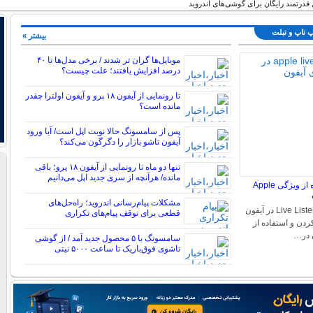
قدرتمند رایگان برای گوشی‌های اندروید
پ تاپ و تبلت
بیشتر »
موبایل‌ها گران تر شدند / برخی مدل‌ها تا ۴۰
درصد افزایش یافتند؛ علت چیست؟
تا رونمایی از آیفون ۱۸ پرو و آیفون اولترا چقدر
مانده است؟
پس از سامسونگ حالا نوبت اپل است/ آیا ورود
آیفون تاشو بازار را دگرگون می‌کند؟
تنها دو ماه تا رونمایی از آیفون ۱۸ پرو؛ باقی
مانده/ هرآنچه از سری جدید اپل می‌دانیم
فعال کردن و استفاده از ویژگی Apple
مشکلات پیام‌رسانی اندروید؛ راه‌حل‌های
فعال سازی ویژگی Live Listen در آیفون
قطعی برای توقف پیام‌های تکراری
ردن و استفاده از
سامسونگ با ۵ محصول جدید آمد / از گوشی
تاشوی فوق‌باریک تا ساعت ۵۰۰۰ نیتی