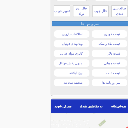
طالع بینی
فال روز
فال چوب
تعبیر خواب
هندی
تولد
سرویس ها
قیمت خودرو
اطلاعات دارویی
قیمت طلا و سکه
ویدئوهای فوتبال
قیمت دلار
کالری مواد غذایی
قیمت موبایل
جدول پخش فوتبال
قیمت تبلت
نهج البلاغه
تیتر روزنامه ها
صحیفه سجادیه