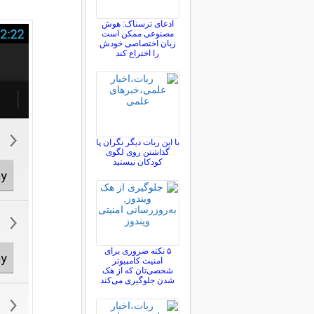
ادعای ترسناک: هوش
مصنوعی ممکن است
زبان اختصاصی خودش
را اختراع کند
با این ربات دیگر نگران پا
گذاشتن روی لگوی
کودکان نیستید
۵ نکته ضروری برای
امنیت کامپیوتر
شخصی‌تان که از هک
شدن جلوگیری می‌کند