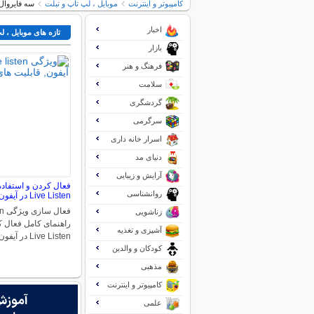
کامپیوتر و اینترنت
موبایل ، لپ تاپ و تبلت
سه فایروال 
اخبار
تازه های موبایل ، ل
بازار
فرهنگ و هنر
سلامت
گردشگری
سرگرمی
اسرار خانه داری
دنیای مد
آرایش و زیبایی
روانشناسی
Live Listen در آیفون
زناشویی
راهنمای کامل فعال ک
آشپزی و تغذیه
Live Listen در آیفون در…
کودکان و والدین
مذهبی
کامپیوتر و اینترنت
علمی