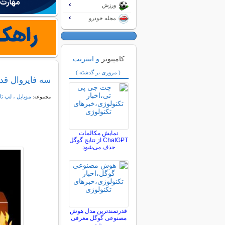
ورزش
مجله خودرو
کامپیوتر
و اینترنت
( مروری بر گذشته )
سه فایروال قدر
موبایل ، لپ تا
مجموعه:
نمایش مکالمات
ChatGPT از نتایج گوگل
حذف می‌شود
قدرتمندترین مدل هوش
مصنوعی گوگل معرفی