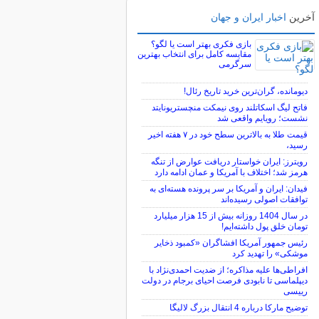
آخرین
اخبار ایران و جهان
بازی فکری بهتر است یا لگو؟
مقایسه کامل برای انتخاب بهترین
سرگرمی
دیومانده، گران‌ترین خرید تاریخ رئال!
فاتح لیگ اسکاتلند روی نیمکت منچستریونایتد
نشست؛ رویایم واقعی شد
قیمت طلا به بالاترین سطح خود در ۷ هفته اخیر
رسید،
رویترز: ایران خواستار دریافت عوارض از تنگه
هرمز شد؛ اختلاف با آمریکا و عمان ادامه دارد
فیدان: ایران و آمریکا بر سر پرونده هسته‌ای به
توافقات اصولی رسیده‌اند
در سال 1404 روزانه بیش از 15 هزار میلیارد
تومان خلق پول داشته‌ایم!
رئیس جمهور آمریکا افشاگران «کمبود ذخایر
موشکی» را تهدید کرد
افراطی‌ها علیه مذاکره؛ از ضدیت احمدی‌نژاد با
دیپلماسی تا نابودی فرصت احیای برجام در دولت
رییسی
توضیح مارکا درباره 4 انتقال بزرگ لالیگا