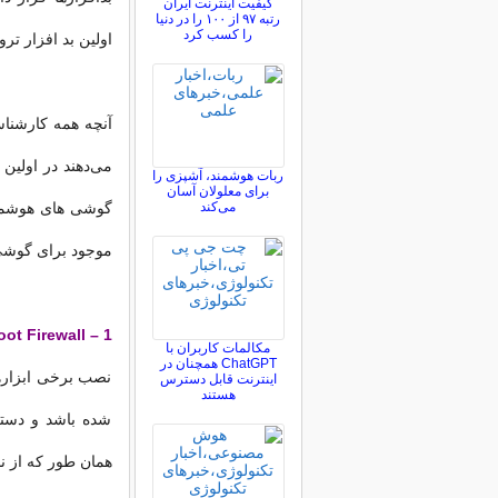
کیفیت اینترنت ایران
رتبه ۹۷ از ۱۰۰ را در دنیا
را کسب کرد
اولین بد افزار تروجان برای اندر
آنچه همه کارشناس
می‌دهند در اولی
ربات هوشمند، آشپزی را
برای معلولان آسان
می‌کند
گوشی های هوشمند 
موجود برای گوشی ه
1 – NoRoot Firewall
مکالمات کاربران با
ChatGPT همچنان در
نصب برخی ابزارها
اینترنت قابل دسترس
هستند
شده باشد و دست
همان طور که از نام