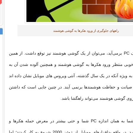
راههای جلوگیری از ورود هکر‌ها به گوشی هوشمند
هر کاری که از یک PC بر‌می‌آید‌، می‌توان از یک گوشی هوشمند نیز توقع داشت. از همین
خوبی منتظر ورود هکر‌ها به گوشی هوشمند و همچنین آلوده شدن آن به
د. به ویژه آنکه در یک سال گذشته، آنتی ویروس های موبایل نشان داده اند
یانت و حفاظت هوشمند‌ها بر‌‌نمی آیند. در چنین جایی است که داشتن
روی گوشی هوشمند می‌تواند راهگشا باشد.
گوشی هوشمند شما به همان اندازه PC شما و حتی بیشتر در معرض حمله هکرها و
بد‌افزارها قرار دارد. در واقع بد‌افزارهای موبایل از ژوئن 2000 شروع به کار کردند؛ اما