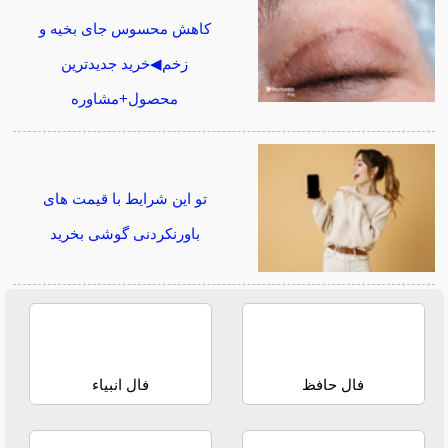
کاهش محسوس جای بخیه و
زخم◀خرید جدیدترین
محصول+مشاوره
تو این شرایط با قیمت های
باورنکردنی گوشی بخرید
فال حافظ
فال انبیاء