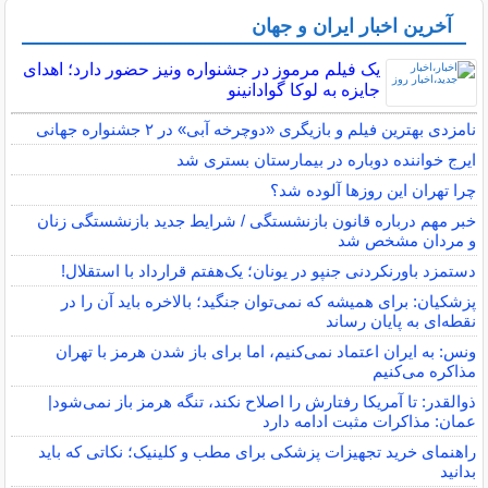
آخرین اخبار ایران و جهان
یک فیلم مرموز در جشنواره ونیز حضور دارد؛ اهدای
جایزه به لوکا گوادانینو
نامزدی بهترین فیلم و بازیگری «دوچرخه آبی» در ۲ جشنواره جهانی
ایرج خواننده دوباره در بیمارستان بستری شد
چرا تهران این روزها آلوده شد؟
خبر مهم درباره قانون بازنشستگی / شرایط جدید بازنشستگی زنان
و مردان مشخص شد
دستمزد باورنکردنی جنپو در یونان؛ یک‌هفتم قرارداد با استقلال!
پزشکیان: برای همیشه که نمی‌توان جنگید؛ بالاخره باید آن را در
نقطه‌ای به پایان رساند
ونس: به ایران اعتماد نمی‌کنیم، اما برای باز شدن هرمز با تهران
مذاکره می‌کنیم
ذوالقدر: تا آمریکا رفتارش را اصلاح نکند، تنگه هرمز باز نمی‌شود|
عمان: مذاکرات مثبت ادامه دارد
راهنمای خرید تجهیزات پزشکی برای مطب و کلینیک؛ نکاتی که باید
بدانید