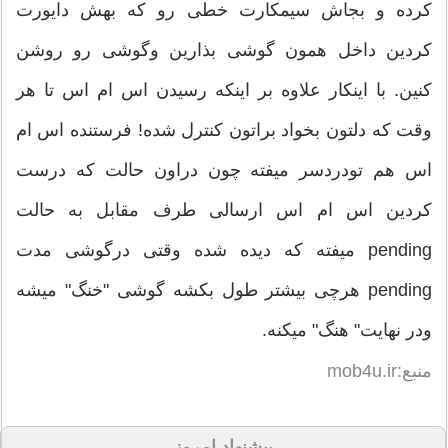
کرده و بجاش سیمکارت خطی رو که بهش دایورت
کردین داخل همون گوشی بذارین وگوشی رو روشن
کنین. با اینکار علاوه بر اینکه رسیدن اس ام اس تا هر
وقت که دلتون بخواد براتون کنترل شده! فرستنده اس ام
اس هم تودردسر میفته چون دراون حالت که درست
کردین اس ام اس ارسالی طرف مقابل به حالت
pending میفته که دیده شده وقتی درگوشی مدت
pending هرچی بیشتر طول بکشه گوشی "خنگ" میشه
ودر نهایت" هنگ" میکنه.
منبع:mob4u.ir
پیشنهاد امروز