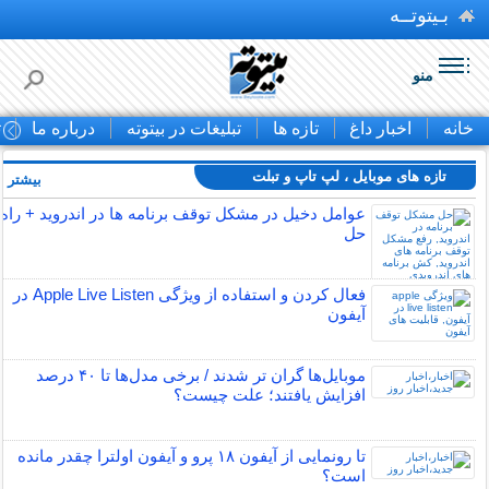
بـیتوتــه
منو
خانه
اخبار داغ
تازه ها
تبلیغات در بیتوته
درباره ما
ت
تازه های موبایل ، لپ تاپ و تبلت
بیشتر »
عوامل دخیل در مشکل توقف برنامه ها در اندروید + راه
حل
فعال کردن و استفاده از ویژگی Apple Live Listen در
آیفون
موبایل‌ها گران تر شدند / برخی مدل‌ها تا ۴۰ درصد
افزایش یافتند؛ علت چیست؟
تا رونمایی از آیفون ۱۸ پرو و آیفون اولترا چقدر مانده
است؟