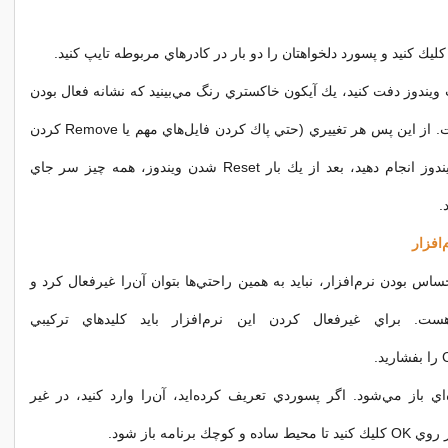
 ويندوز دفت كنيد، يك آيكون خاكستري رنگ مي‌بينيد كه نشانه فعال بودن
اين نرم‌افزار است. از اين پس هر تغييري (حتي پاك كردن فايل‌هاي مهم يا Remove كردن
نرم‌افزارها) در ويندوز انجام دهيد، بعد از يك بار Reset شدن ويندوز، همه چيز سر جاي
.
افزار
ساس بودن نرم‌افزار، نبايد به همين راحتي‌ها بتوان آن‌را غيرفعال كرد و
ت. براي غيرفعال كردن اين نرم‌افزار بايد كليدهاي تركيبي
.
‌اي باز مي‌شود. اگر پسوردي تعريف كرده‌ايد،‌ آن‌را وارد كنيد، ‌در غير
چك برنامه باز شود.