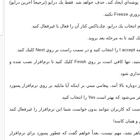
 پوشه‌اي ايجاد كند، حذف خواهد شد. فقط يك درايو (ترجيجاً آخرين درايو)
Fr نكنيد.
م انتخاب يك درايو، چك‌باكس كنار آن را فعال يا غيرفعال كنيد.
كليك كنيد.
در مرحله آخر هستيد، تنها كافي‌ است بر روي Finish كليك كنيد تا نرم‌افزار نصب شده و
اندازي شود.
ز دوباره بالا آمد، پيغامي مبني بر اينكه آيا مايليد بر روي نرم‌افزار پسورد
ود كه بهتر است Yes را انتخاب كنيد.
ست كه كاربران نتوانند بدون خواست شما اين نرم‌افزار را غيرفعال كنند
 و همان كاسه!
اهر نشد، مهم نيست، بعداً خواهم گفت كه چطور پسورد براي نرم‌افزار