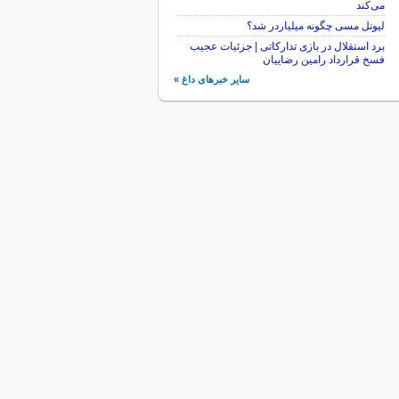
می‌کند
لیونل مسی چگونه میلیاردر شد؟
برد استقلال در بازی تدارکاتی | جزئیات عجیب
فسخ قرارداد رامین رضاییان
سایر خبرهای داغ »