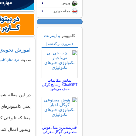
ورزش
مجله خودرو
کامپیوتر
و اینترنت
( مروری بر گذشته )
آموزش نحوه‌ي FREEZE كردن ويندوز در برابر تغييرات كار
ترفندهای کامپ
مجموعه:
نمایش مکالمات
ChatGPT از نتایج گوگل
حذف می‌شود
در این مقاله شما
يعني كامپيوترهاي 
معنا كه تا وقتي ك
قدرتمندترین مدل هوش
مصنوعی گوگل معرفی