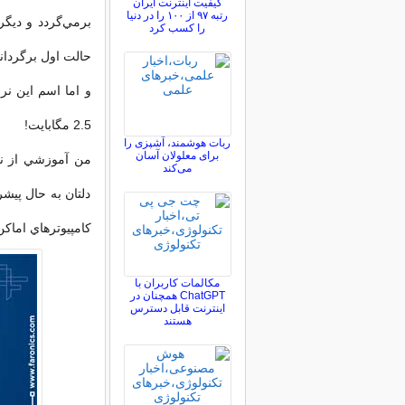
کیفیت اینترنت ایران
رتبه ۹۷ از ۱۰۰ را در دنیا
برمي‌گردد و ديگر 
را کسب کرد
حالت اول برگرداني
2.5 مگابايت!
ربات هوشمند، آشپزی را
برای معلولان آسان
من آموزشي از نحو
می‌کند
دلتان به حال پيش
كامپيوترهاي اماكن
مکالمات کاربران با
ChatGPT همچنان در
اینترنت قابل دسترس
هستند