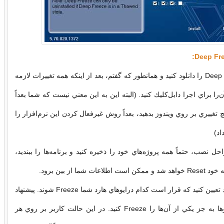
نرم‌افزار Deep Freeze را دانلود كنيد و همانطور كه گفتم، بعد از اينكه همه تغييرات لازمه
ن‌را براي اجرا دابل‌كليك كنيد. (البته اين به اين معني نيست كه شما بعداً
يچ تغييري بر روي ويندوز بدهيد، بعداً روش غيرفعال كردن اين نرم‌افزار را
اد)
ل نصب، حتماً همه پروژه‌هاي خود را ذخيره كنيد و برنامه‌ها را ببنديد،
ات شما از بين برود.
در مرحله اول بايد تعيين كنيد كه قرار است كدام درايوهاي هارد شما Freeze شوند. پيشنهاد
مي‌كنم همه درايوها به جز يكي از آن‌ها را Freeze كنيد. در اين حالت كاربر بر روي هر