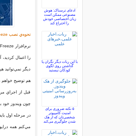
ادعای ترسناک: هوش
مصنوعی ممکن است
زبان اختصاصی خودش
را اختراع کند
نحوه‌ي نصب Deep Freeze:
را اعمال كرديد،‌ آ
با این ربات دیگر نگران پا
گذاشتن روی لگوی
ديگر نمي‌توانيد ه
کودکان نیستید
هم توضيح خواهم د
قبل از اجراي مراح
چون ويندوز خود به خود Reset خواهد شد و ممكن است اطلاع
۵ نکته ضروری برای
امنیت کامپیوتر
شخصی‌تان که از هک
شدن جلوگیری می‌کند