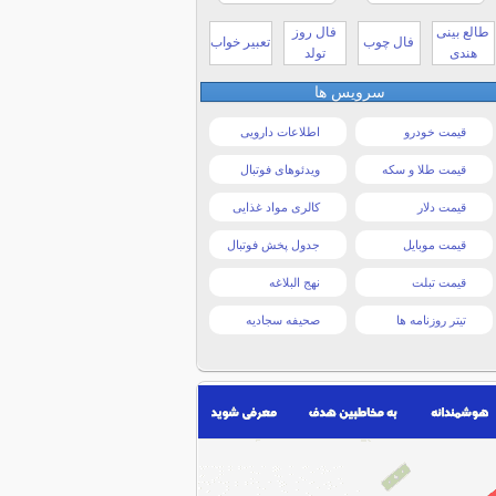
طالع بینی
فال روز
فال چوب
تعبیر خواب
هندی
تولد
سرویس ها
قیمت خودرو
اطلاعات دارویی
قیمت طلا و سکه
ویدئوهای فوتبال
قیمت دلار
کالری مواد غذایی
قیمت موبایل
جدول پخش فوتبال
قیمت تبلت
نهج البلاغه
تیتر روزنامه ها
صحیفه سجادیه