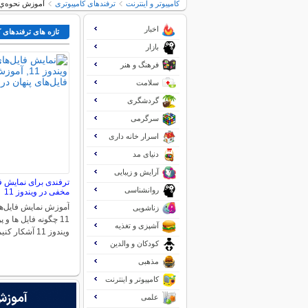
کامپیوتر و اینترنت
ترفندهای کامپیوتری
آموزش نحوه‌ي Freeze كردن ويندوز در برابر تغييرات كار
اخبار
تازه های ترفندهای 
بازار
فرهنگ و هنر
سلامت
گردشگری
سرگرمی
اسرار خانه داری
دنیای مد
آرایش و زیبایی
ترفندی برای نمایش ف
روانشناسی
مخفی در ویندوز 11
آموزش نمایش فایل‌ها
زناشویی
11 چگونه فایل ها و
آشپزی و تغذیه
ویندوز 11 آشکار کنیم؟…
کودکان و والدین
مذهبی
کامپیوتر و اینترنت
علمی