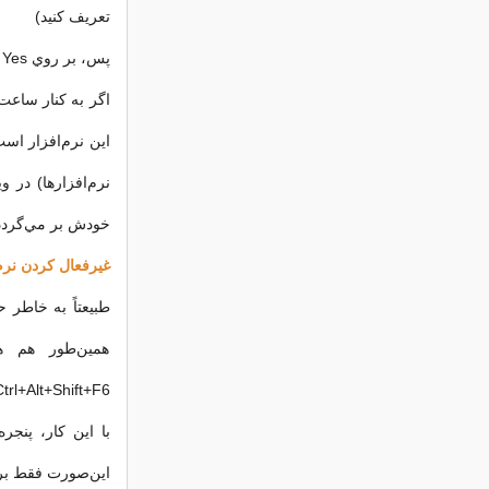
تعريف كنيد)
پس، بر روي Yes كليك كنيد و پسورد دلخواهتان را دو بار در كادرهاي مربوطه تايپ كنيد.
اگر به كنار ساعت
خودش بر مي‌گردد
غيرفعال كردن نرم‌
طبيعتاً به خاطر ح
همين‌طور هم هس
Ctrl+Alt+Shift+F6 را بفشاريد
با اين كار، پنجره
اين‌صورت فقط بر روي OK كليك كنيد تا محيط ساده و كو