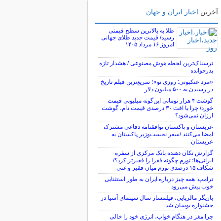
آخرین
اخبار ایران و جهان
طلا به بالاترین سطح قیمتی
رسید/ قیمت جدید طلای جهانی
امروز ۱۶ مرداد ۱۴۰۵
ترسناک‌ترین لحظه هوش مصنوعی / هشدار تازه
پدرخوانده
«مرد عنکبوتی: روزی نو»؛ سریع‌ترین فیلم تاریخ
در رسیدن به ۵۰۰ میلیون دلار
گوشت ۴ هزار تومانی این‌گونه میلیونی قیمت
خورد/ چرا با افت ۳۰ درصدی قیمت دام، گوشت
ارزان نمی‌شود؟
عربستان و پاکستان توافقنامه دفاعی مشترک
امضا می‌کنند /سفر نخست‌وزیر پاکستان به
عربستان
گزارش تکان‌ دهنده بانک مرکزی از سفره
ایرانی‌ها؛ تورم چگونه فقرا را فقیرتر کرد؟/
شکاف ۱۵ درصدی تورم میان فقیر و غنی
ترامپ: همه چیز درباره ایران به طور استثنایی
خوب پیش می‌رود
بازیگر مالزیایی، فیلمساز سال سینمای آسیا در
جشنواره بوسان شد
چرا مغز در هنگام خواب، انرژی خود را خالی