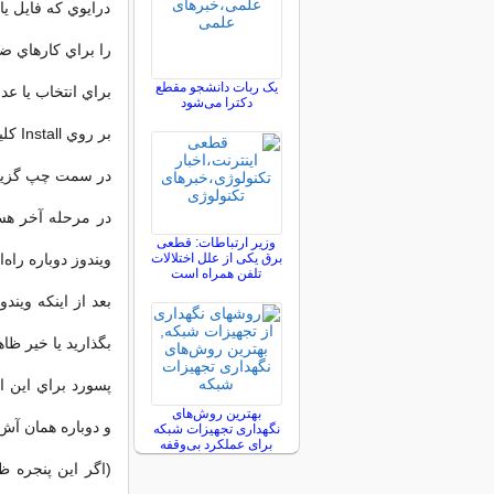
درايوي كه فايل يا
را براي كارهاي ضروري eeze
یک ربات دانشجو مقطع
براي انتخاب يا عد
دکترا می‌شود
بر روي Install كليك كنيد تا به مرحله بعد برويد.
در سمت چپ گزينه I accept را انتخاب كنيد و در سمت راست بر روي Next 
وزیر ارتباطات: قطعی
برق یکی از علل اختلالات
ويندوز دوباره راه‌
تلفن همراه است
بعد از اينكه ويندو
بگذاريد يا خير ظاهر مي‌ش
پسورد براي اين ا
بهترین روش‌های
و دوباره همان آش
نگهداری تجهیزات شبکه
برای عملکرد بی‌وقفه
(اگر اين پنجره ظ