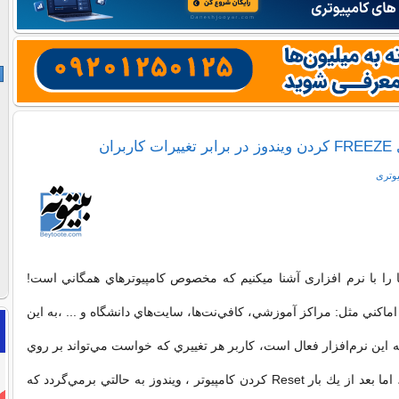
بران
یوتری
 را با نرم افزاری آشنا میکنیم که مخصوص كامپيوترهاي همگاني است!
اماكني مثل: مراكز آموزشي، كافي‌نت‌ها، سايت‌هاي دانشگاه و ... ،به اين
ه اين نرم‌افزار فعال است، كاربر هر تغييري كه خواست مي‌تواند بر روي
ویندوز اعمال كند، اما بعد از يك بار Reset كردن كامپيوتر ، ويندوز به حالتي برمي‌گردد كه