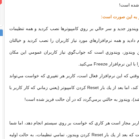
 شده است!
ر به اين صورت است:
 ويندوز جديد و سر حالي بر روي كامپيوترها نصب كرديد و همه تنظيمات
م داديد و همه نرم‌افزارهاي مورد نياز كاربران را نصب كرديد و خيالتان
ويندوز، ويندوزي است كه جواب‌گوي نياز كاربران عمومي اين مكان
نرم‌افزار Freeze مي‌كنيد.
 وقتي كه اين نرم‌افزار فعال است، كاربر هر تغييري كه خواست مي‌تواند
بر روي آن اعمال كند، اما بعد از يك بار Reset كردن كامپيوتر (يعني زماني كه كار كاربر با
شد)، ويندوز به حالتي برمي‌گردد كه در آن حالت فريز شده است!
اربر مجاز است هر كاري كه خواست بر روي سيستم انجام دهد، اما شما
خيالتان راحت است كه بعد از يك بار Reset كردن ويندوز، تمامي تنظيمات، به حالت اوليه