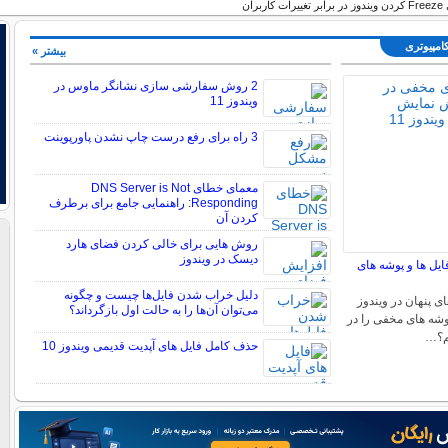
بران
کامپیوتری
بیشتر »
2 روش سفارشی سازی نشانگر ماوس در
ویندوز 11
3 راه برای رفع درست چاپ نشدن پاورپوینت
معمای خطای DNS Server is Not
Responding: راهنمایی جامع برای برطرف
کردن آن
روش هایی برای خالی کردن فضای هارد
دیسک در ویندوز
ایل ها و پوشه های
دلیل خراب شدن فایل‌ها چیست و چگونه
ی پنهان در ویندوز
می‌توان آن‌ها را به حالت اول بازگرداند؟
 پوشه های مخفی را در
حذف کامل فایل های آپدیت قدیمی ویندوز 10