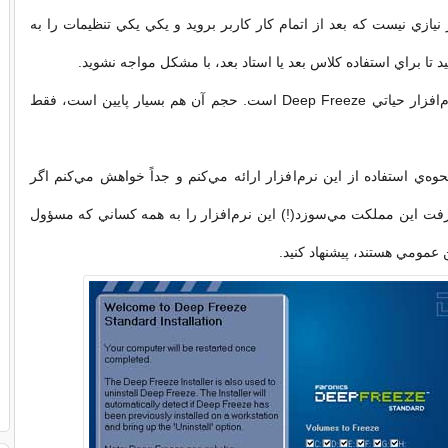
نيازي نيست كه بعد از اتمام كار كاربر برويد و يكي يكي تنظيمات را به
د تا براي استفاده كلاس بعد يا استاد بعد، با مشكل مواجه نشويد.
و اما اسم اين نرم‌افزار حياتي Deep Freeze است. حجم آن هم بسيار پايين است، فقط
ه‌ي استفاده از اين نرم‌افزار ارائه مي‌كنم و جداً خواهش مي‌كنم اگر
رفت اين مملكت مي‌سوزد(!) اين نرم‌افزار را به همه كساني كه مسؤول
 عمومي هستند، پيشنهاد كنيد.