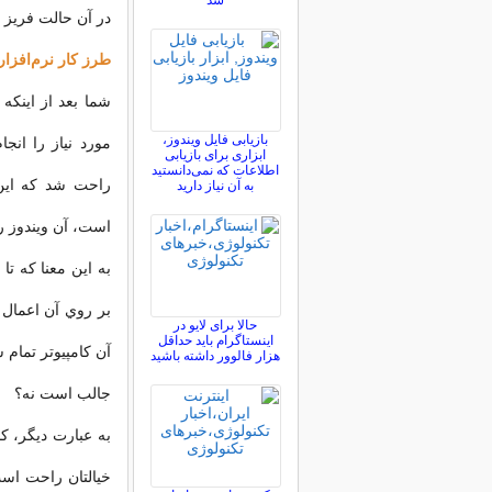
شد
در آن حالت فريز
طرز كار نرم‌افزا
شما بعد از اينكه
بازیابی فایل ویندوز،
مورد نياز را انجا
ابزاری برای بازیابی
اطلاعات که نمی‌دانستید
راحت شد كه اين 
به آن نیاز دارید
است، آن ويندوز را با اين 
به اين معنا كه تا
حالا برای لایو در
اینستاگرام باید حداقل
آن كامپيوتر تمام 
هزار فالوور داشته باشید
جالب است نه؟
به عبارت ديگر، ك