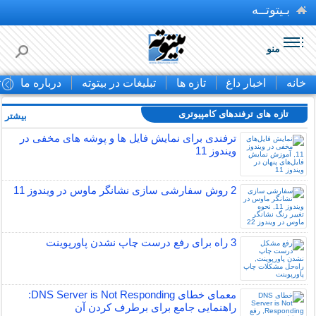
بـیتوتــه
منو
خانه
اخبار داغ
تازه ها
تبلیغات در بیتوته
درباره ما
ت
تازه های ترفندهای کامپیوتری
بیشتر »
ترفندی برای نمایش فایل ها و پوشه های مخفی در
ویندوز 11
2 روش سفارشی سازی نشانگر ماوس در ویندوز 11
3 راه برای رفع درست چاپ نشدن پاورپوینت
معمای خطای DNS Server is Not Responding:
راهنمایی جامع برای برطرف کردن آن