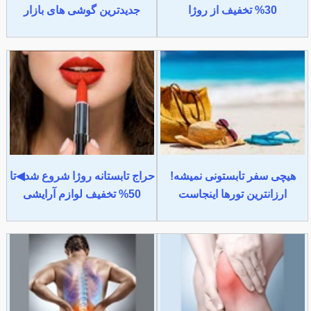
30% تخفیف از روژا
جدیدترین گوشی های بازار
هیچی سفر تابستونی نمیشه!
حراج تابستانه روژا شروع شد◀تا
ارزانترین تورها اینجاست
50% تخفیف لوازم آرایشی