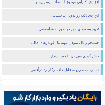
افزايش كارايي ويندوزبااستفاده ازسرويسها
این چند نکته رو بدونی بد نیست؟!
تغيير پسورد ويندوز در صورت فراموشي
جستجو و پاک نمودن اتوماتیک فولدرهای خالی
خش گیری سی دی با خمیر دندان!!
دسترسی سریع به فایل های پرکاربرد درآفیس