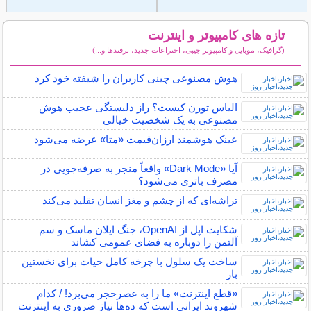
تازه های کامپیوتر و اینترنت
(گرافیک، موبایل و کامپیوتر جیبی، اختراعات جدید، ترفندها و...)
سایر مطالب کامپیوتر و اینترنت
هوش مصنوعی چینی کاربران را شیفته خود کرد
الیاس تورن کیست؟ راز دلبستگی عجیب هوش
مصنوعی به یک شخصیت خیالی
عینک هوشمند ارزان‌قیمت «متا» عرضه می‌شود
آیا «Dark Mode» واقعاً منجر به صرفه‌جویی در
مصرف باتری می‌شود؟
تراشه‌ای که از چشم و مغز انسان تقلید می‌کند
شکایت اپل از OpenAI، جنگ ایلان ماسک و سم
آلتمن را دوباره به فضای عمومی کشاند
ساخت یک سلول با چرخه کامل حیات برای نخستین
بار
«قطع اینترنت» ما را به عصرحجر می‌برد! / کدام
شهروند ایرانی است که ده‌ها نیاز ضروری به اینترنت