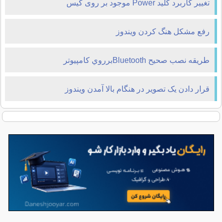
تغییر کاربرد کلید Power موجود بر روی کیس
رفع مشکل هنگ کردن ویندوز
طريقه نصب صحيح Bluetoothبرروي كامپيوتر
قرار دادن یک تصوير در هنگام بالا آمدن ويندوز