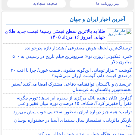
تیتر روزنامه ها
صحیفه سجادیه
آخرین اخبار ایران و جهان
طلا به بالاترین سطح قیمتی رسید/ قیمت جدید طلای
جهانی امروز ۱۶ مرداد ۱۴۰۵
ترسناک‌ترین لحظه هوش مصنوعی / هشدار تازه پدرخوانده
«مرد عنکبوتی: روزی نو»؛ سریع‌ترین فیلم تاریخ در رسیدن به ۵۰۰
میلیون دلار
گوشت ۴ هزار تومانی این‌گونه میلیونی قیمت خورد/ چرا با افت ۳۰
درصدی قیمت دام، گوشت ارزان نمی‌شود؟
عربستان و پاکستان توافقنامه دفاعی مشترک امضا می‌کنند /سفر
نخست‌وزیر پاکستان به عربستان
گزارش تکان‌ دهنده بانک مرکزی از سفره ایرانی‌ها؛ تورم چگونه
فقرا را فقیرتر کرد؟/ شکاف ۱۵ درصدی تورم میان فقیر و غنی
ترامپ: همه چیز درباره ایران به طور استثنایی خوب پیش می‌رود
بازیگر مالزیایی، فیلمساز سال سینمای آسیا در جشنواره بوسان
شد
چرا مغز در هنگام خواب، انرژی خود را خالی می‌کند