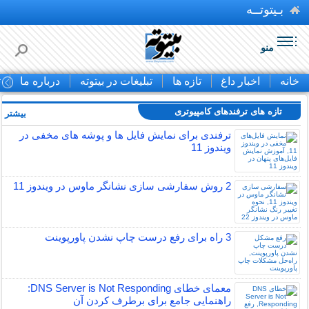
بـیتوتــه
منو
خانه
اخبار داغ
تازه ها
تبلیغات در بیتوته
درباره ما
ت
تازه های ترفندهای کامپیوتری
بیشتر »
ترفندی برای نمایش فایل ها و پوشه های مخفی در
ویندوز 11
2 روش سفارشی سازی نشانگر ماوس در ویندوز 11
3 راه برای رفع درست چاپ نشدن پاورپوینت
معمای خطای DNS Server is Not Responding:
راهنمایی جامع برای برطرف کردن آن