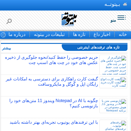
بـیتوتــه
منو
خانه
اخبار داغ
تازه ها
تبلیغات در بیتوته
درباره ما
ت
تازه های ترفندهای اینترنتی
بیشتر »
حریم خصوصی را حفظ کنید/نحوه جلوگیری از ذخیره
عکس های خود در چت های اسنپ چت
گیفت کارت راهکاری برای دسترسی به امکانات غیر
رایگان اپل و گوگل و مایکروسافت
چگونه با AI در Notepad ویندوز 11 متن‌های خود را
بازنویسی کنیم؟
با این ترفندهای یوتیوب تجربه‌ای بهتر داشته باشید