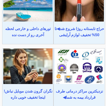
حراج تابستانه روژا شروع شد◀تا
تورهای داخلی و خارجی لحظه
50% تخفیف لوازم آرایشی
آخری رو از دست نده
نزدیکترین مراکز درمانی طرف
نگران گرون شدن موبایل نباش!
قرارداد بیمه به شما◀
اینجا تخفیف خوبی داره