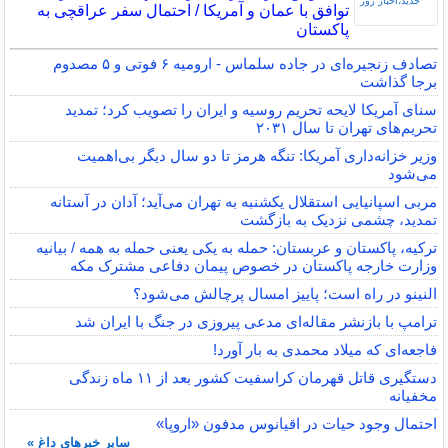
توافق با عمان و آمریکا / احتمال سفر عراقچی به
پاکستان
تصادف زنجیره‌ای در جاده سلماس - ارومیه ۶ فوتی و ۵ مصدوم
برجا گذاشت
سنای آمریکا لایحه تحریم روسیه و ایران را تصویب کرد؛ تمدید
تحریم‌های تهران تا سال ۲۰۳۱
وزیر خزانه‌داری آمریکا: تنگه هرمز تا دو سال دیگر بی‌اهمیت
می‌شود
مربی اسپانیایی استقلال یکشنبه به تهران می‌آید؛ آدان در آستانه
تمدید، چشمی نزدیک به بازگشت
ترکیه، پاکستان و عربستان: حمله به یکی یعنی حمله به همه / بیانیه
وزارت خارجه پاکستان در خصوص پیمان دفاعی مشترک مکه
النینو در راه است؛ پاییز امسال پرچالش می‌شود؟
ترامپ با بازنشر مقاله‌ای مدعی پیروزی در جنگ با ایران شد
فاجعه‌ای که میلاد محمدی به بار آورد!
دستگیری قاتل قهرمان کراسفیت کشور بعد از ۱۱ ماه زندگی
مخفیانه
احتمال وجود حیات در اقیانوس مدفون «اروپا»
سایر خبرهای داغ »