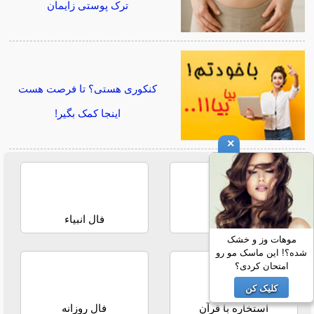
ترک پوستی زایمان
کنکوری هستی؟ تا فرصت هست
اینجا کمک بگیر!
×
فال حافظ
فال انبیاء
موهات وز و خشک
شده؟! این ماسک مو رو
امتحان کردی؟
کلیک کن
استخاره با قرآن
فال روزانه