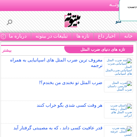
بـیتوتــه
 دست
منو
خانه
اخبار داغ
تازه ها
تبلیغات در بیتوته
درباره ما
ت
تازه های دنیای ضرب المثل
بیشتر »
معروف ترین ضرب المثل های اسپانیایی به همراه
ترجمه
ضرب المثل تو نخندی من بخندم؟!
هر وقت کسی شدی بگو خراب کنند
قدر عافیت کسی داند ، که به مصیبتی گرفتار آید