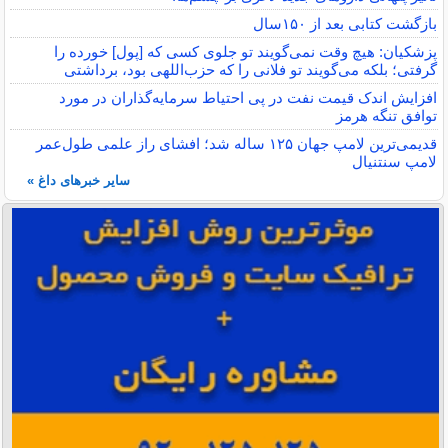
بازگشت کتابی بعد از ۱۵۰سال
پزشکیان: هیچ وقت نمی‌گویند تو جلوی کسی که [پول] خورده را
گرفتی؛ بلکه می‌گویند تو فلانی را که حزب‌اللهی بود، برداشتی
افزایش اندک قیمت نفت در پی احتیاط سرمایه‌گذاران در مورد
توافق تنگه هرمز
قدیمی‌ترین لامپ جهان ۱۲۵ ساله شد؛ افشای راز علمی طول‌عمر
لامپ سنتنیال
سایر خبرهای داغ »