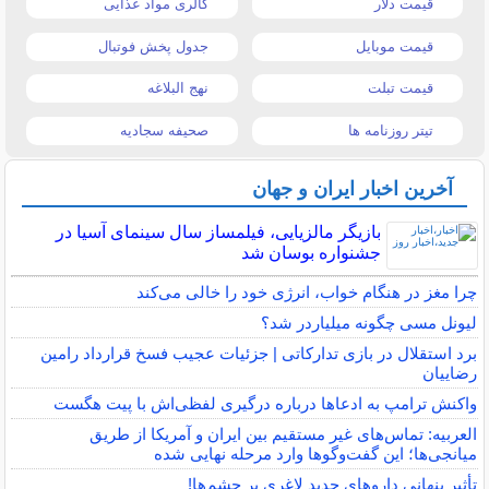
قیمت دلار
کالری مواد غذایی
قیمت موبایل
جدول پخش فوتبال
قیمت تبلت
نهج البلاغه
تیتر روزنامه ها
صحیفه سجادیه
آخرین اخبار ایران و جهان
بازیگر مالزیایی، فیلمساز سال سینمای آسیا در
جشنواره بوسان شد
چرا مغز در هنگام خواب، انرژی خود را خالی می‌کند
لیونل مسی چگونه میلیاردر شد؟
برد استقلال در بازی تدارکاتی | جزئیات عجیب فسخ قرارداد رامین
رضاییان
واکنش ترامپ به ادعاها درباره درگیری لفظی‌اش با پیت هگست
العربیه: تماس‌های غیر مستقیم بین ایران و آمریکا از طریق
میانجی‌ها؛ این گفت‌و‌گو‌ها وارد مرحله نهایی شده
تأثیر پنهانی داروهای جدید لاغری بر چشم‌ها!