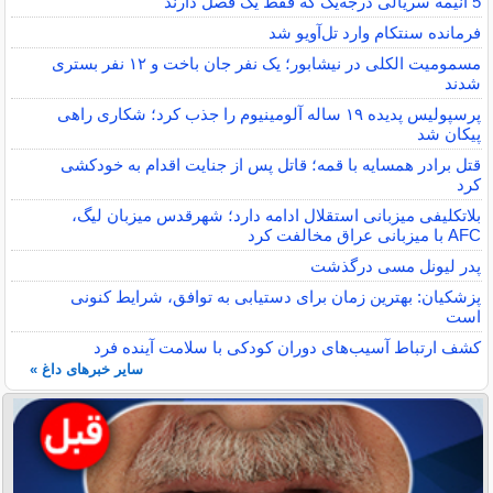
5 انیمه سریالی درجه‌یک که فقط یک فصل دارند
فرمانده سنتکام وارد تل‌آویو شد
مسمومیت الکلی در نیشابور؛ یک نفر جان باخت و ۱۲ نفر بستری
شدند
پرسپولیس پدیده ۱۹ ساله آلومینیوم را جذب کرد؛ شکاری راهی
پیکان شد
قتل برادر همسایه با قمه؛ قاتل پس از جنایت اقدام به خودکشی
کرد
بلاتکلیفی میزبانی استقلال ادامه دارد؛ شهرقدس میزبان لیگ،
AFC با میزبانی عراق مخالفت کرد
پدر لیونل مسی درگذشت
پزشکیان: بهترین زمان برای دستیابی به توافق، شرایط کنونی
است
کشف ارتباط آسیب‌های دوران کودکی با سلامت آینده فرد
سایر خبرهای داغ »