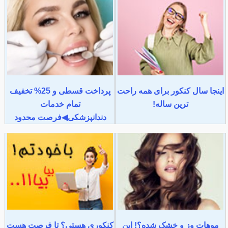
اینجا سال کنکور برای همه راحت
پرداخت قسطی و 25% تخفیف
ترین ساله!
تمام خدمات
دندانپزشکی◀فرصت محدود
موهات وز و خشک شده؟! این
کنکوری هستی؟ تا فرصت هست