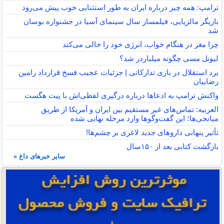
ترامپ: همه چیز درباره ایران به طور استثنایی خوب پیش می‌رود
بازیگر مالزیایی، فیلمساز سال سینمای آسیا در جشنواره بوسان
شد
چرا مغز در هنگام خواب، انرژی خود را خالی می‌کند
لیونل مسی چگونه میلیاردر شد؟
برد استقلال در بازی تدارکاتی | جزئیات عجیب فسخ قرارداد رامین
رضاییان
واکنش ترامپ به ادعاها درباره درگیری لفظی‌اش با پیت هگست
العربیه: تماس‌های غیر مستقیم بین ایران و آمریکا از طریق
میانجی‌ها؛ این گفت‌و‌گو‌ها وارد مرحله نهایی شده
تأثیر پنهانی داروهای جدید لاغری بر چشم‌ها!
بازگشت کتابی بعد از ۱۵۰سال
سایر خبرهای داغ »