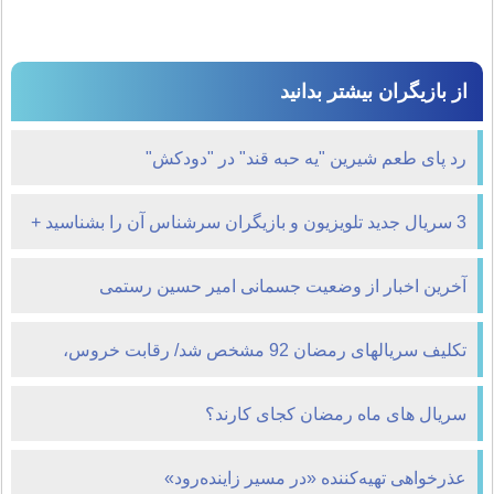
از بازیگران بیشتر بدانید
رد پای طعم شیرین "یه حبه قند" در "دودکش"
3 سریال جدید تلویزیون و بازیگران سرشناس آن را بشناسید +
خلاصه داستان
آخرین اخبار از وضعیت جسمانی امیر حسین رستمی
تکلیف سریال‎های رمضان 92 مشخص شد/ رقابت خروس،
مادرانه و دودکش
سریال های ماه رمضان کجای کارند؟
عذرخواهی تهيه‌كننده «در مسير زاينده‌رود»