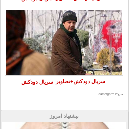
سریال دودکش+تصاویر
سریال دودکش
منبع:dametgarm.ir
پیشنهاد امروز