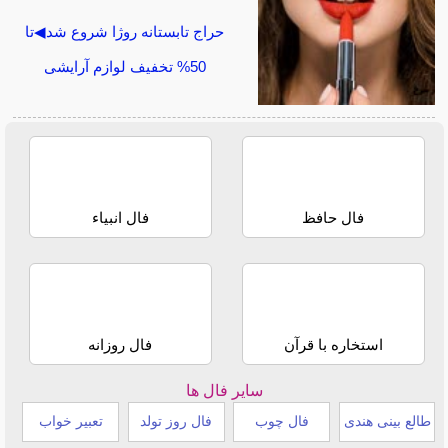
حراج تابستانه روژا شروع شد◀تا
50% تخفیف لوازم آرایشی
فال حافظ
فال انبیاء
استخاره با قرآن
فال روزانه
سایر فال ها
طالع بینی هندی
فال چوب
فال روز تولد
تعبیر خواب