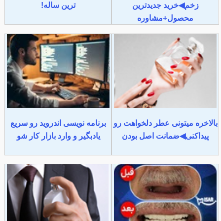
زخم◀خرید جدیدترین
ترین ساله!
محصول+مشاوره
بالاخره میتونی عطر دلخواهت رو
برنامه نویسی اندروید رو سریع
پیداکنی◀ضمانت اصل بودن
یادبگیر و وارد بازار کار شو