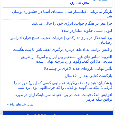
پیش می‌رود
بازیگر مالزیایی، فیلمساز سال سینمای آسیا در جشنواره بوسان
شد
چرا مغز در هنگام خواب، انرژی خود را خالی می‌کند
لیونل مسی چگونه میلیاردر شد؟
برد استقلال در بازی تدارکاتی | جزئیات عجیب فسخ قرارداد رامین
رضاییان
واکنش ترامپ به ادعاها درباره درگیری لفظی‌اش با پیت هگست
العربیه: تماس‌های غیر مستقیم بین ایران و آمریکا از طریق
میانجی‌ها؛ این گفت‌و‌گو‌ها وارد مرحله نهایی شده
تأثیر پنهانی داروهای جدید لاغری بر چشم‌ها!
بازگشت کتابی بعد از ۱۵۰سال
پزشکیان: هیچ وقت نمی‌گویند تو جلوی کسی که [پول] خورده را
گرفتی؛ بلکه می‌گویند تو فلانی را که حزب‌اللهی بود، برداشتی
افزایش اندک قیمت نفت در پی احتیاط سرمایه‌گذاران در مورد
توافق تنگه هرمز
سایر خبرهای داغ »