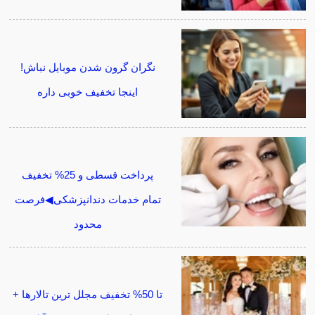
نگران گرون شدن موبایل نباش!
اینجا تخفیف خوبی داره
پرداخت قسطی و 25% تخفیف
تمام خدمات دندانپزشکی◀فرصت
محدود
تا 50% تخفیف مجلل ترین تالارها +