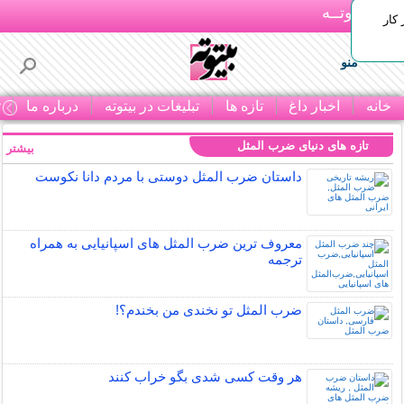
بـیتوتــه
 کار
منو
خانه
اخبار داغ
تازه ها
تبلیغات در بیتوته
درباره ما
ت
تازه های دنیای ضرب المثل
بیشتر »
داستان ضرب المثل دوستی با مردم دانا نكوست
معروف ترین ضرب المثل های اسپانیایی به همراه
ترجمه
ضرب المثل تو نخندی من بخندم؟!
هر وقت کسی شدی بگو خراب کنند