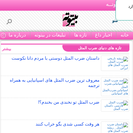
بـیتوتــه
رد
منو
خانه
اخبار داغ
تازه ها
تبلیغات در بیتوته
درباره ما
ت
تازه های دنیای ضرب المثل
بیشتر »
داستان ضرب المثل دوستی با مردم دانا نكوست
معروف ترین ضرب المثل های اسپانیایی به همراه
ترجمه
ضرب المثل تو نخندی من بخندم؟!
هر وقت کسی شدی بگو خراب کنند