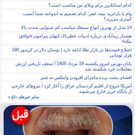
کدام استابلایزر برای ویلای من مناسب است؟
وام یا بازخرید بیمه عمر؛ کدام تصمیم به اندوخته شما آسیب
کمتری می‌زند؟
14 مدل از بهترین انواع سمعک مناسب کم شنوایی شدت بالا
هشدار زیدآبادی درباره ادبیات خطرناک کیهان پیرامون «توافق
مکه»
اصلاح قیمت‌ها در بازار طلا ادامه دارد | نوسان دلار در کریدور 180
هزار تومانی
پایان بورس امروز یکشنبه 18 مرداد 1405 / سقف تاریخی ارزش
معاملات خرد شکسته شد
افشای پشت پرده ماجرای افزودن وایتکس به شیر
آمریکا خروج از اقلیم کردستان عراق را آغاز کرد / نیروهای خارجی
از پایگاه حریر خارج می‌شوند
سایر خبرهای داغ »