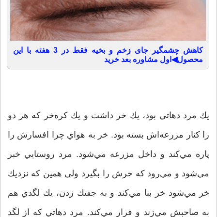
کاهش چشمگیر جای زخم و بخیه فقط در 3 هفته با این
محصول◀اول مشاوره بعد خرید
يك مرد دهاتي بود، يك خر داشت و يك كره‌خر كه هر دو
را كنار مزرعه‌اش بسته بود. خر به هواي چرا افسارش را
پاره مي‌كند و داخل مزرعه مي‌شود. مرد روستايي خبر
مي‌شود و مي‌رود كه خرش را بگيرد ولي همين كه نزديك
خر مي‌شود خر بنا مي‌كند و به جفتك زدن، يك لگدي هم
به صاحبش مي‌زند و فرار مي‌كند. مرد دهاتي كه از لگد