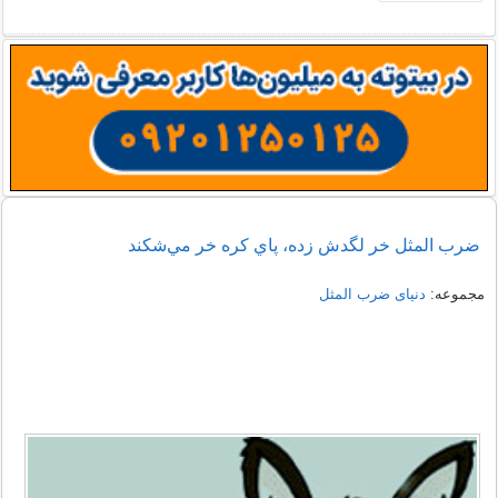
ضرب المثل خر لگدش زده، پاي كره خر مي‌شكند
مجموعه:
دنیای ضرب المثل