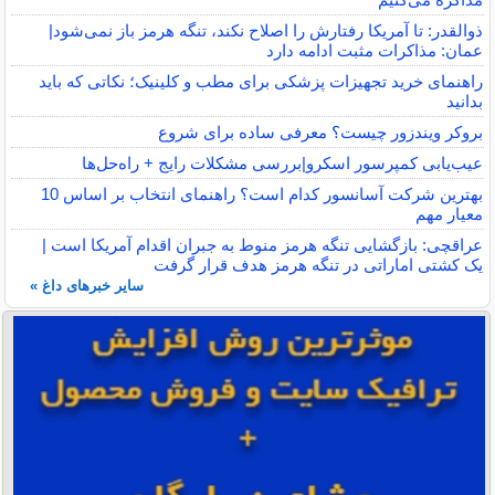
ذوالقدر: تا آمریکا رفتارش را اصلاح نکند، تنگه هرمز باز نمی‌شود|
عمان: مذاکرات مثبت ادامه دارد
راهنمای خرید تجهیزات پزشکی برای مطب و کلینیک؛ نکاتی که باید
بدانید
بروکر ویندزور چیست؟ معرفی ساده برای شروع
عیب‌یابی کمپرسور اسکرو|بررسی مشکلات رایج + راه‌حل‌ها
بهترین شرکت آسانسور کدام است؟ راهنمای انتخاب بر اساس 10
معیار مهم
عراقچی: بازگشایی تنگه هرمز منوط به جبران اقدام آمریکا است |
یک کشتی اماراتی در تنگه هرمز هدف قرار گرفت
سایر خبرهای داغ »