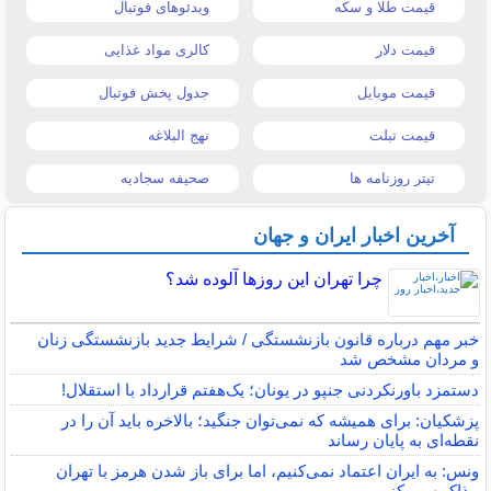
قیمت طلا و سکه
ویدئوهای فوتبال
قیمت دلار
کالری مواد غذایی
قیمت موبایل
جدول پخش فوتبال
قیمت تبلت
نهج البلاغه
تیتر روزنامه ها
صحیفه سجادیه
آخرین اخبار ایران و جهان
چرا تهران این روزها آلوده شد؟
خبر مهم درباره قانون بازنشستگی / شرایط جدید بازنشستگی زنان
و مردان مشخص شد
دستمزد باورنکردنی جنپو در یونان؛ یک‌هفتم قرارداد با استقلال!
پزشکیان: برای همیشه که نمی‌توان جنگید؛ بالاخره باید آن را در
نقطه‌ای به پایان رساند
ونس: به ایران اعتماد نمی‌کنیم، اما برای باز شدن هرمز با تهران
مذاکره می‌کنیم