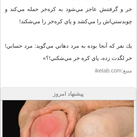
خر و گرفتنش عاجز مي‌شود به كره‌خر حمله مي‌كند و
چوبدستي‌اش را مي‌كشد و پاي كره‌خر را مي‌شكند!
يك نفر كه آنجا بوده به مرد دهاتي مي‌گويد: مرد حسابي!
خر لگدت زده، پاي كره خر مي‌شكني!؟»
منبع:iketab.com
پیشنهاد امروز