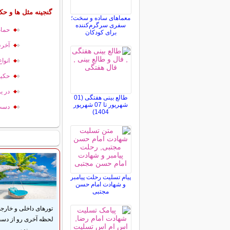
گنجینه مثل ها و حک
معماهای ساده و سخت؛
سفری سرگرم‌کننده
حمام
برای کودکان
آخرش
انوا
حکیم
در ی
طالع بینی هفتگی (01
شهریور تا 07 شهریور
دست 
1404)
پیام تسلیت رحلت پیامبر
و شهادت امام حسن
مجتبی
تورهای داخلی و خارج
لحظه آخری رو از دس