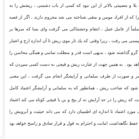
لا و مصیبتی بالاتر از این نبود كه كسی از باب دشمنی ، ریشش را به
 را كه از افراد مومن و متقی شناخته می شد محروم دارند ، اگر از غصه
لماً از عامل عمل ، انتقام وحشتناكی می گرفت وای بسا كه سرها بر
نیستی می رفت ، زیرا وقتی كه یك تار موی ریش تا آن اندازه ارج و اعتبار
ه گرو گذاشته شود ، بدیهی است قدر و منطلت تمامی و همگی محاسن را
واهد بود . به همین جهت از عبارت ریش و قیچی به دست كسی سپردن كه
سر و صورت از طرف سلمانی و آرایشگر انجام می گرفت ، این معنی
شود كه صاحب ریش ، همانطور كه به سلمانی و آرایشگر اعتماد كامل
 كه ریش را در حد آرایش نه از بیخ و بن با قیچی كوتاه می كند اعتماد
مورد اعتماد تا اندازه ای اطمینان دارد كه می داند حیثیت و آبرویش را
فظ نگاهداشت امانت و احترام به قول و قرار صادق و راسخ خواهد بود