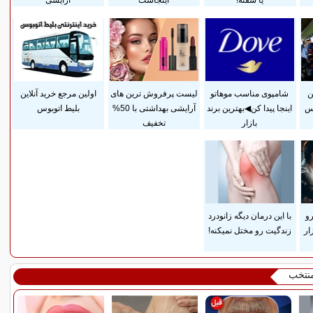
یا سفته!
اینجاست
آرایشی
ن
شامپوی مناسب موهاتو
لیست پرفروش ترین های
اولین مرجع خرید آنلاین
وس
اینجا پیدا کن◀بهترین برند
آرایشی بهداشتی با 50%
بلیط اتوبوس
بازار
تخفیف
رو
با این درمان دیگه زانودرد
ار
زندگیت رو مختل نمیکنه!
منتخب