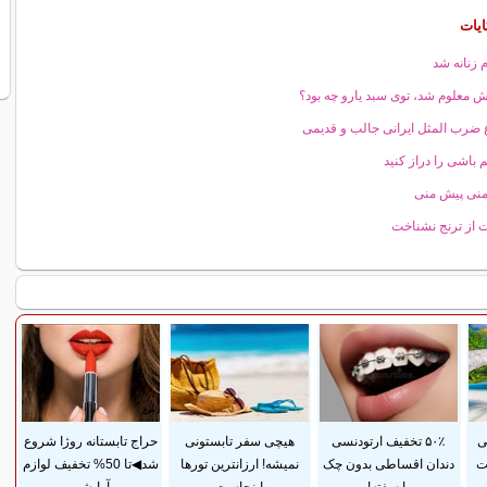
ایات
 زنانه شد
 معلوم شد، توی سبد یارو چه بود؟
ع ضرب المثل ایرانی جالب و قدیمی
 باشی را دراز کنید
منی پیش منی
از ترنج نشناخت
ی
۵۰٪ تخفیف ارتودنسی
هیچی سفر تابستونی
حراج تابستانه روژا شروع
ت
دندان اقساطی بدون چک
نمیشه! ارزانترین تورها
شد◀تا 50% تخفیف لوازم