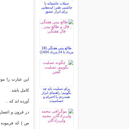
جملات عاشقانه با
چاشنی طنز؛ ایده‌هایی
برای ابراز عشق
طالع بینی هفتگی (18
مرداد تا 24 مرداد 1404)
این عبارت را مو
برای تسلیت باید چه
كامل باشد .
بگوییم؛ راهنمای ابراز
همدردی با احترام و
حساسیت
آورده اند كه ...
در قرون و اعصار 
ص ) كه فرموده اند