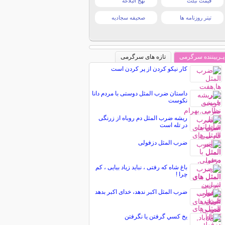
قیمت تبلت
نهج البلاغه
تیتر روزنامه ها
صحیفه سجادیه
پـربیننده سرگرمی
تازه های سرگرمی
کار نیکو کردن از پر کردن است
داستان ضرب المثل دوستی با مردم دانا
نكوست
ریشه ضرب المثل دم روباه از زرنگی
در تله است
ضرب المثل دزفولی
باغ شاه که رفتی ، نباید زیاد بیایی ، کم
چرا !
ضرب المثل اكبر ندهد، خدای اكبر بدهد
يخ كسي گرفتن يا نگرفتن