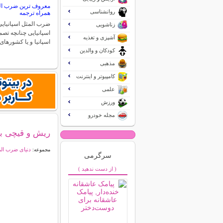
معروف ترین ضرب المث
روانشناسی
همراه ترجمه
ضرب المثل اسپانیایی
زناشویی
اسپانیایی چنانچه تص
آشپزی و تغذیه
اسپانیا و یا کشورها
کودکان و والدین
مذهبی
کامپیوتر و اینترنت
علمی
ورزش
مجله خودرو
ریش و قیچی ب
دنیای ضرب ال
مجموعه:
سرگرمی
( از دست ندهید )