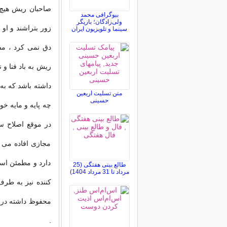
صاحبان ریش هیچ ب
بیوگرافی محمد
ولی‌زادگان؛ بازیگر
زور بتراشند و او
سینما و تلویزیون ایران
دق نمی كرد ، مس
ریش به باد فنا و 
داشته باشد كه ب
متن تسلیت اربعین
حسینی
چه پایه و مایه خ
در موقع اصلاح 
مجازی افاده می 
دارد و مطمئن است
طالع بینی هفتگی (25
مرداد تا 31 مرداد 1404)
كننده نیز به طرف 
محفوظ داشته در ح
.