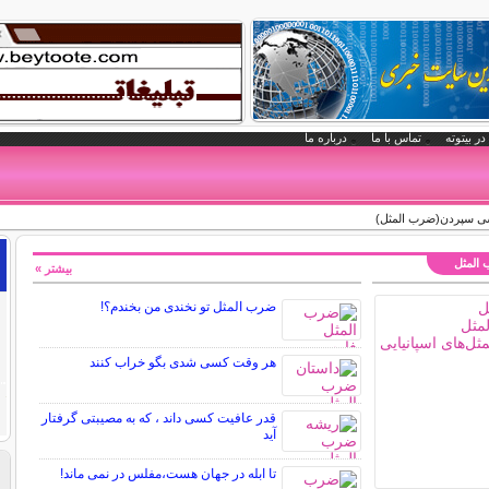
در بیتوته
تماس با ما
درباره ما
ی سپردن(ضرب المثل)
 المثل
بیشتر »
ضرب المثل تو نخندی من بخندم؟!
هر وقت کسی شدی بگو خراب کنند
قدر عافیت کسی داند ، که به مصیبتی گرفتار
آید
تا ابله در جهان هست،مفلس در نمی ماند!