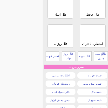
فال حافظ
فال انبیاء
استخاره با قرآن
فال روزانه
طالع بینی
فال روز
فال چوب
تعبیر خواب
هندی
تولد
سرویس ها
قیمت خودرو
اطلاعات دارویی
قیمت طلا و سکه
ویدئوهای فوتبال
قیمت دلار
کالری مواد غذایی
قیمت موبایل
جدول پخش فوتبال