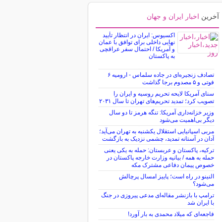
آخرین
اخبار ایران و جهان
اکسیوس: ایران در انتظار تأیید
نهایی داخلی برای توافق با عمان
و آمریکا / احتمال سفر عراقچی
به پاکستان
تصادف زنجیره‌ای در جاده سلماس - ارومیه ۶
فوتی و ۵ مصدوم برجا گذاشت
سنای آمریکا لایحه تحریم روسیه و ایران را
تصویب کرد؛ تمدید تحریم‌های تهران تا سال ۲۰۳۱
وزیر خزانه‌داری آمریکا: تنگه هرمز تا دو سال
دیگر بی‌اهمیت می‌شود
مربی اسپانیایی استقلال یکشنبه به تهران می‌آید؛
آدان در آستانه تمدید، چشمی نزدیک به بازگشت
ترکیه، پاکستان و عربستان: حمله به یکی یعنی
حمله به همه / بیانیه وزارت خارجه پاکستان در
خصوص پیمان دفاعی مشترک مکه
النینو در راه است؛ پاییز امسال پرچالش
می‌شود؟
ترامپ با بازنشر مقاله‌ای مدعی پیروزی در جنگ
با ایران شد
فاجعه‌ای که میلاد محمدی به بار آورد!