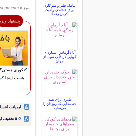
پیامک طنز و سرکاری
منبع:
shamimm.ir
برای خنداندن و اذیت
کردن رفقا!
پیشنهاد ویژه
آنا د آرماس؛ ستاره‌ای
کوبایی در قلب سینمای
جهان
کنکوری هستی؟ 
هست اینجا کم
طنزی برای همه:
خنده‌هایی که روزتان را
ایمپلنت اقسا
می‌سازد
۵۰٪ تخفیف ارتودنسی دندان اقساطی بدون نیاز به چک یا سفته!