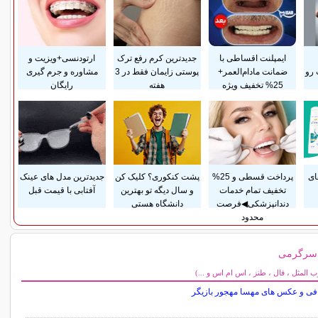
ایمپلنت اقساطی با
جدیدترین کرم رفع ترک
ارتودنسی+ویزیت و
 رو
ضمانت مادام‌العمر+
پوستی زایمان فقط در 3
مشاوره و جرم گیری
25% تخفیف ویژه
هفته
رایگان
ای
پرداخت قسطی و 25%
پشت کنکوری؟ کلیک کن
جدیدترین مدل های عینک
تخفیف تمام خدمات
و سال دیگه تو بهترین
آفتابی با قیمت قبل
دندانپزشکی◀فرصت
دانشگاه هستی
محدود
 سرگرمی
می
المثل ، فال ، طنز ، اس ام اس و ...)
افی و عکس های مهسا مهجور بازیگر