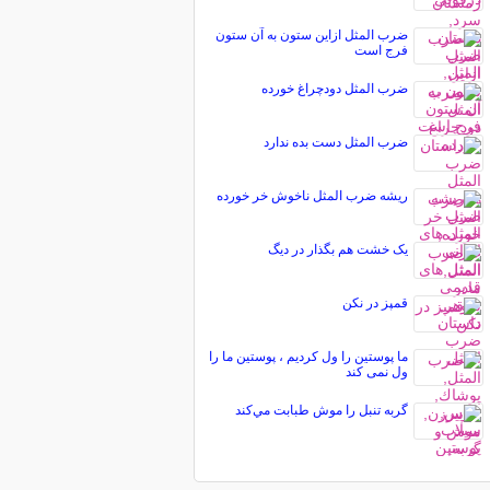
ضرب المثل ازاین ستون به آن ستون
فرج است
ضرب المثل دودچراغ خورده
ضرب المثل دست بده ندارد
ریشه ضرب المثل ناخوش خر خورده
یک خشت هم بگذار در دیگ
قمپز در نکن
ما پوستین را ول كردیم ، پوستین ما را
ول نمی كند
گربه تنبل را موش طبابت مي‌كند