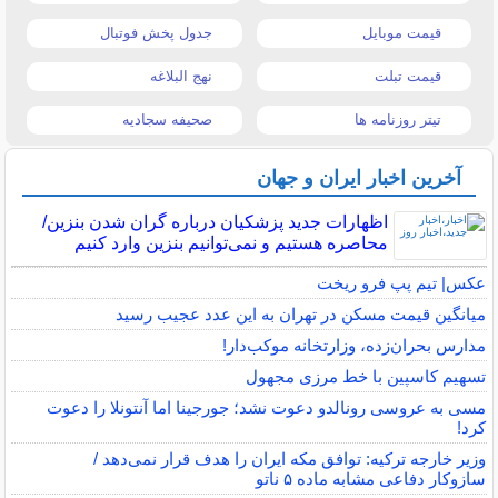
قیمت موبایل
جدول پخش فوتبال
قیمت تبلت
نهج البلاغه
تیتر روزنامه ها
صحیفه سجادیه
آخرین اخبار ایران و جهان
اظهارات جدید پزشکیان درباره گران شدن بنزین/
محاصره هستیم و نمی‌توانیم بنزین وارد کنیم
عکس| تیم پپ فرو ریخت
میانگین قیمت مسکن در تهران به این عدد عجیب رسید
مدارس بحران‌زده، وزارتخانه موکب‌دار!
تسهیم کاسپین با خط مرزی مجهول
مسی به عروسی رونالدو دعوت نشد؛ جورجینا اما آنتونلا را دعوت
کرد!
وزیر خارجه ترکیه: توافق مکه ایران را هدف قرار نمی‌دهد /
سازوکار دفاعی مشابه ماده ۵ ناتو