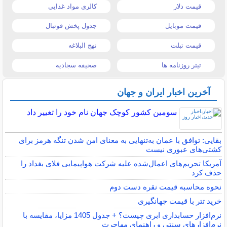
قیمت دلار
کالری مواد غذایی
قیمت موبایل
جدول پخش فوتبال
قیمت تبلت
نهج البلاغه
تیتر روزنامه ها
صحیفه سجادیه
آخرین اخبار ایران و جهان
سومین کشور کوچک جهان نام خود را تغییر داد
بقایی: توافق با عمان به‌تنهایی به معنای امن شدن تنگه هرمز برای
کشتی‌های عبوری نیست
آمریکا تحریم‌های اعمال‌شده علیه شرکت هواپیمایی فلای بغداد را
حذف کرد
نحوه محاسبه قیمت نقره دست دوم
خرید تتر با قیمت جهانگیری
نرم‌افزار حسابداری ابری چیست؟ + جدول 1405 مزایا، مقایسه با
نرم‌افزارهای سنتی و راهنمای مهاجرت