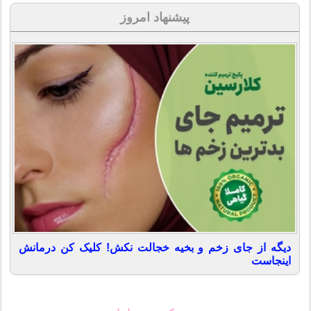
پیشنهاد امروز
دیگه از جای زخم و بخیه خجالت نکش! کلیک کن درمانش
اینجاست