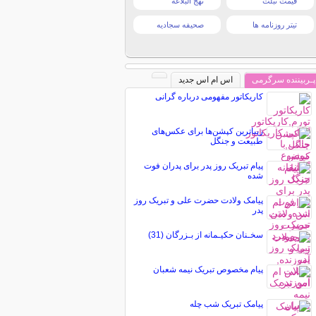
قیمت تبلت
نهج البلاغه
تیتر روزنامه ها
صحیفه سجادیه
پـربیننده سرگرمی
اس ام اس جدید
کاریکاتور مفهومی درباره گرانی
زیباترین کپشن‌ها برای عکس‌های
طبیعت و جنگل
پیام تبریک روز پدر برای پدران فوت
شده
پیامک ولادت حضرت علی و تبریک روز
پدر
سخـنان حکیـمانه از بـزرگان (31)
پیام مخصوص تبریک نيمه شعبان
پیامک تبریک شب چله