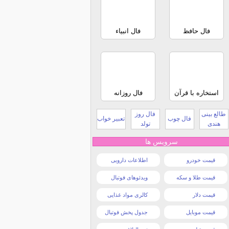
فال حافظ
فال انبیاء
استخاره با قرآن
فال روزانه
طالع بینی
فال روز
فال چوب
تعبیر خواب
هندی
تولد
سرویس ها
قیمت خودرو
اطلاعات دارویی
قیمت طلا و سکه
ویدئوهای فوتبال
قیمت دلار
کالری مواد غذایی
قیمت موبایل
جدول پخش فوتبال