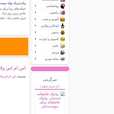
پیام تبریک تولد دوس
روانشناسی
جمله های زیبا برای 
زناشویی
خاص ترین روز دنیا..
ترین جشن دنیا... ج
آشپزی و تغذیه
کودکان و والدین
مذهبی
کامپیوتر و اینترنت
علمی
ورزش
مجله خودرو
اس ام اس ولا
اس ام اس ها
مجموعه:
سرگرمی
( از دست ندهید )