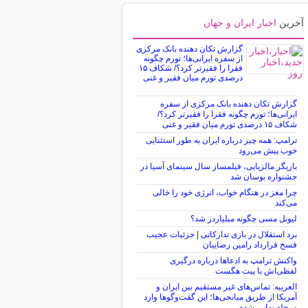
آخرین
اخبار ایران و جهان
گزارش تکان‌ دهنده بانک مرکزی
از سفره ایرانی‌ها؛ تورم چگونه
فقرا را فقیرتر کرد؟/ شکاف ۱۵
درصدی تورم میان فقیر و غنی
گزارش تکان‌ دهنده بانک مرکزی از سفره
ایرانی‌ها؛ تورم چگونه فقرا را فقیرتر کرد؟/
شکاف ۱۵ درصدی تورم میان فقیر و غنی
ترامپ: همه چیز درباره ایران به طور استثنایی
خوب پیش می‌رود
بازیگر مالزیایی، فیلمساز سال سینمای آسیا در
جشنواره بوسان شد
چرا مغز در هنگام خواب، انرژی خود را خالی
می‌کند
لیونل مسی چگونه میلیاردر شد؟
برد استقلال در بازی تدارکاتی | جزئیات عجیب
فسخ قرارداد رامین رضاییان
واکنش ترامپ به ادعاها درباره درگیری
لفظی‌اش با پیت هگست
العربیه: تماس‌های غیر مستقیم بین ایران و
آمریکا از طریق میانجی‌ها؛ این گفت‌و‌گو‌ها وارد
مرحله نهایی شده