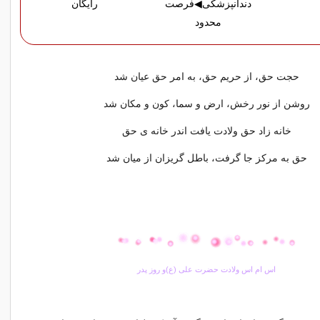
دندانپزشکی◀فرصت
رایگان
محدود
حجت حق، از حریم حق، به امر حق عیان شد
روشن از نور رخش، ارض و سما، کون و مکان شد
خانه زاد حق ولادت یافت اندر خانه ی حق
حق به مرکز جا گرفت، باطل گریزان از میان شد
اس ام اس ولادت حضرت علی (ع)و روز پدر