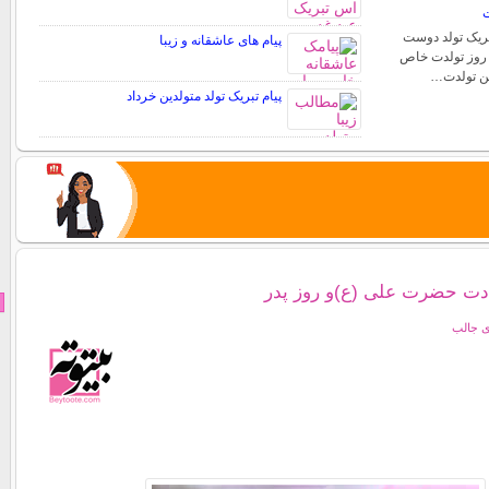
ت
تبریک تولد دوست
پیام های عاشقانه و زیبا
. روز تولدت خاص
شن تولدت…
پیام تبریک تولد متولدین خرداد
دت حضرت علی (ع)و روز پدر
ی جالب