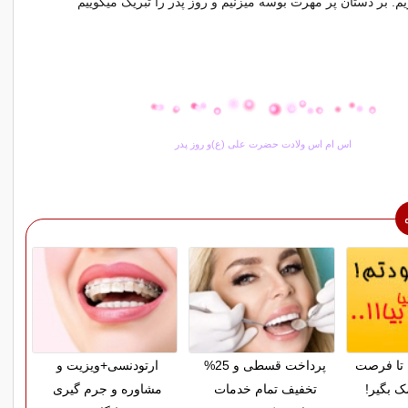
م. بر دستان پر مهرت بوسه میزنیم و روز پدر را تبریک میگوییم
اس ام اس ولادت حضرت علی (ع)و روز پدر
تا فرصت
پرداخت قسطی و 25%
ارتودنسی+ویزیت و
ک بگیر!
تخفیف تمام خدمات
مشاوره و جرم گیری