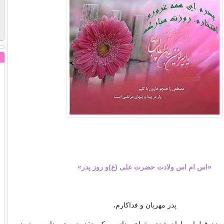
«اس ام اس ولادت حضرت علی (ع)و روز پدر»
پدر مهربان و فداکارم،