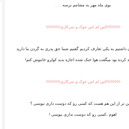
بوی ماه مهر به مشامم نرسه . . .
◊◊◊◊◊◊◊اس ام اس جوک و سرکاری◊◊◊◊◊◊◊
اشتیم به یکی تعارف کردیم گفتیم شما حق پدری به گردن ما دارید
ید کرده بود میگفت هوا خنک شده اجازه بدید کولرو خاموش کنم!
◊◊◊◊◊◊◊اس ام اس جوک و سرکاری◊◊◊◊◊◊◊
ن تر از این هم هست که کسی رو که دوست داری نبوسی ؟
اهوم ،کسی رو که دوست نداری ببوسی !