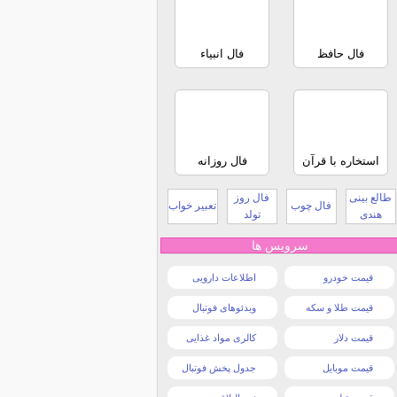
فال حافظ
فال انبیاء
استخاره با قرآن
فال روزانه
طالع بینی
فال روز
فال چوب
تعبیر خواب
هندی
تولد
سرویس ها
قیمت خودرو
اطلاعات دارویی
قیمت طلا و سکه
ویدئوهای فوتبال
قیمت دلار
کالری مواد غذایی
قیمت موبایل
جدول پخش فوتبال