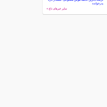
پدرخوانده
سایر خبرهای داغ »