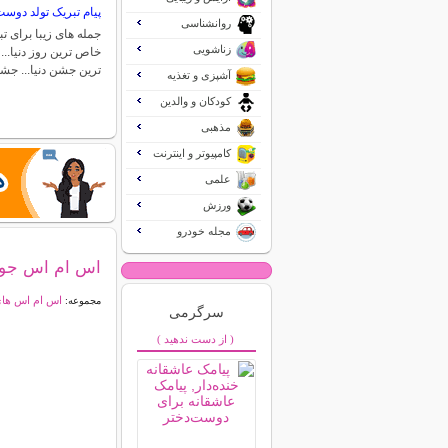
پیام تبریک تولد دوس
روانشناسی
جمله های زیبا برای 
زناشویی
خاص ترین روز دنیا..
ترین جشن دنیا... ج
آشپزی و تغذیه
کودکان و والدین
مذهبی
کامپیوتر و اینترنت
علمی
ورزش
مجله خودرو
اس ام اس جوک و
اس ام اس ها
مجموعه:
سرگرمی
( از دست ندهید )