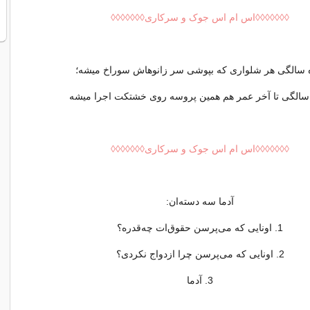
◊◊◊◊◊◊◊اس ام اس جوک و سرکاری◊◊◊◊◊◊◊
ه سالگی هر شلواری که بپوشی سر زانوهاش سوراخ میشه؛
 سالگی تا آخر عمر هم همین پروسه روی خشتکت اجرا میشه
◊◊◊◊◊◊◊اس ام اس جوک و سرکاری◊◊◊◊◊◊◊
آدما سه دسته‌ان:
1. اونایی که می‌پرسن حقوق‌ات چه‌قدره؟
2. اونایی که می‌پرسن چرا ازدواج نکردی؟
3. آدما