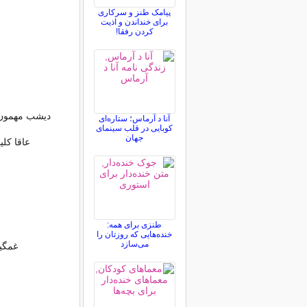
پیامک طنز و سرکاری
برای خنداندن و اذیت
کردن رفقا!
دیشب مهمون د
آنا د آرماس؛ ستاره‌ای
کوبایی در قلب سینمای
جهان
عاقا کل
طنزی برای همه:
خنده‌هایی که روزتان را
می‌سازد
غمگی