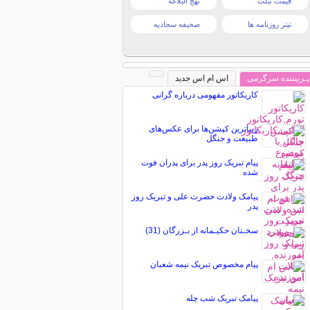
قیمت تبلت
نهج البلاغه
تیتر روزنامه ها
صحیفه سجادیه
پـربیننده سرگرمی
اس ام اس جدید
کاریکاتور مفهومی درباره گرانی
زیباترین کپشن‌ها برای عکس‌های
طبیعت و جنگل
پیام تبریک روز پدر برای پدران فوت
شده
پیامک ولادت حضرت علی و تبریک روز
پدر
سخـنان حکیـمانه از بـزرگان (31)
پیام مخصوص تبریک نيمه شعبان
پیامک تبریک شب چله