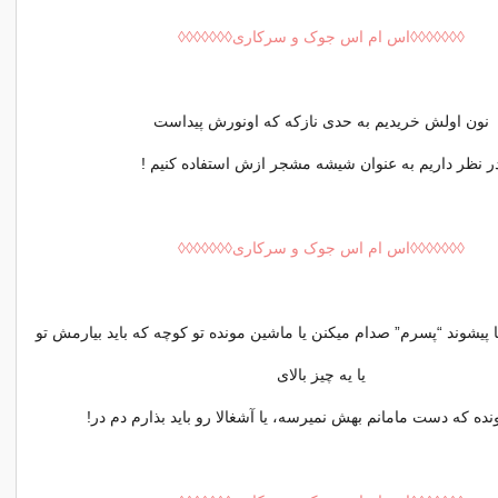
◊◊◊◊◊◊◊اس ام اس جوک و سرکاری◊◊◊◊◊◊◊
نون اولش خریدیم به حدی نازکه که اونورش پیداست
ر نظر داریم به عنوان شیشه مشجر ازش استفاده کنیم !
◊◊◊◊◊◊◊اس ام اس جوک و سرکاری◊◊◊◊◊◊◊
 پیشوند “پسرم” صدام میکنن یا ماشین مونده تو کوچه که باید بیارمش تو
یا یه چیز بالای
نده که دست مامانم بهش نمیرسه، یا آشغالا رو باید بذارم دم در!