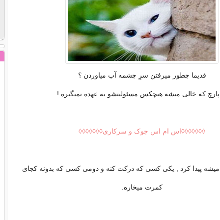
قدیما چطور میرفتن سرِ چشمه آب میاوردن ؟
پارچ که خالی میشه هیچکس مسئولیتشو به عهده نمیگیره !
◊◊◊◊◊◊◊اس ام اس جوک و سرکاری◊◊◊◊◊◊◊
یشه پیدا کرد , یکی کسی که درکت کنه و دومی کسی که بدونه کجای
کمرت میخاره.