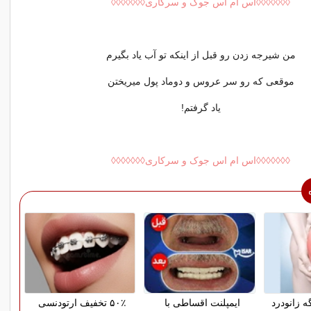
◊◊◊◊◊◊◊اس ام اس جوک و سرکاری◊◊◊◊◊◊◊
ﻣﻦ ﺷﯿﺮﺟﻪ ﺯﺩﻥ ﺭﻭ ﻗﺒﻞ ﺍﺯ ﺍﯾﻨﮑﻪ ﺗﻮ ﺁﺏ ﯾﺎﺩ ﺑﮕﯿﺮﻡ
ﻣﻮﻗﻌﯽ ﮐﻪ ﺭﻭ ﺳﺮ ﻋﺮﻭﺱ ﻭ ﺩﻭﻣﺎﺩ ﭘﻮﻝ ﻣﯿﺮﯾﺨﺘﻦ
ﯾﺎﺩ ﮔﺮﻓﺘﻢ!
◊◊◊◊◊◊◊اس ام اس جوک و سرکاری◊◊◊◊◊◊◊
ه زانودرد
ایمپلنت اقساطی با
۵۰٪ تخفیف ارتودنسی