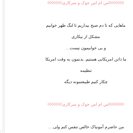
◊◊◊◊◊◊◊اس ام اس جوک و سرکاری◊◊◊◊◊◊◊
ﻣﺎﻫﺎﯾﯽ ﮐﻪ ﺗﺎ ﺩﻡ ﺻﺒﺢ ﺑﯿﺪﺍﺭﯾﻢ ﺗﺎ ﻟﻨﮓ ﻇﻬﺮ ﺧﻮﺍﺑﯿﻢ
ﻣﺸﮑﻞ ﺍﺯ ﺑﯿﮑﺎﺭﯼ
ﻭ ﺑﯽ ﺧﻮﺍﺑﯿﻤﻮﻥ ﻧﯿﺴﺖ…
ﻣﺎ ﺫﺍﺗﻦ ﺍﻣﺮﯾﮑﺎﯾﯽ ﻫﺴﺘﯿﻢ..ﺑﺪﻧﻤﻮﻥ ﺑﻪ ﻭﻗﺖ ﺍﻣﺮﯾﮑﺎ
ﺗﻨﻈﯿﻤﻪ
ﭼﮑﺎﺭ ﮐﻨﯿﻢ ﻃﺒﯿﻌﺘﻤﻮﻧﻪ ﺩﯾﮕﻪ
◊◊◊◊◊◊◊اس ام اس جوک و سرکاری◊◊◊◊◊◊◊
من حاضرم آمونیاک خالص تنفس کنم ولی….