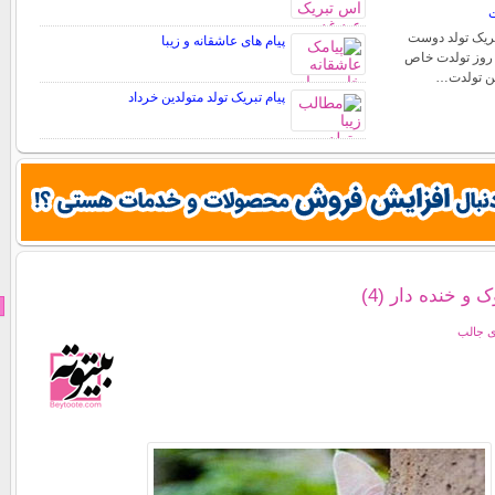
ت
تبریک تولد دوست
پیام های عاشقانه و زیبا
. روز تولدت خاص
شن تولدت…
پیام تبریک تولد متولدین خرداد
 خنده دار (4)
ی جالب