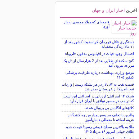
آخرین
اخبار ایران و جهان
فاجعه‌ای که میلاد محمدی به بار
آورد!
دستگیری قاتل قهرمان کراسفیت کشور بعد از
۱۱ ماه زندگی مخفیانه
احتمال وجود حیات در اقیانوس مدفون «اروپا»
گنج سکه‌های طلایی بعد از 2 هزارسال از دل یک
مزرعه بیرون آمد
موضع وزارت بهداشت درباره ظرفیت پزشکی
کنکور ۱۴۰۵
قیمت نفت به ۸۳ دلار در هر بشکه رسید | واردات
نفت آمریکا از عربستان صفر شد
شبکه ۱۴ اسرائیل: ارزیابی در اسرائیل این است
که ترامپ در مسیر توافق با ایران قرار دارد
کلاغ‌های انگلیس بی پروبال شدند
والدین با تخلف سرویس مدارس چه کنند؟/ از
هزینه اضافه تا معطلی دانش‌آموز
طلا به بالاترین سطح قیمتی رسید/ قیمت جدید
طلای جهانی امروز ۱۶ مرداد ۱۴۰۵
ترسناک‌ترین لحظه هوش مصنوعی / هشدار تازه