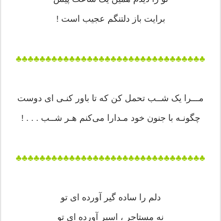
برایت باز دلتنگم عجیب است !
♣♣♣♣♣♣♣♣♣♣♣♣♣♣♣♣♣♣♣♣♣♣♣♣♣♣♣♣♣♣♣♣
مـــرا یک شــب تحمل کن که تا باور کنـی ای دوست
چگونـه با جنون خود مـدارا می‌کنم هـر شــب . . . !
♣♣♣♣♣♣♣♣♣♣♣♣♣♣♣♣♣♣♣♣♣♣♣♣♣♣♣♣♣♣♣♣
دلم را ساده گیر آورده ای تو
نه مستاجر ، اسیر آورده ای تو