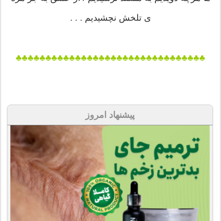
ی تلخش نچشیدیم . . .
♣♣♣♣♣♣♣♣♣♣♣♣♣♣♣♣♣♣♣♣♣♣♣♣♣♣♣♣♣♣♣♣
پیشنهاد امروز