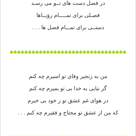
در فصل دست های تــو می رسـد
فصـلی برای تمـــــام رؤیــاها
دستــی برای تمـــام فصل ها . . .
♣♣♣♣♣♣♣♣♣♣♣♣♣♣♣♣♣♣♣♣♣♣♣♣♣♣♣♣♣♣♣♣
من به زنجیر وفای تو اسیرم چه کنم
گر نیایی به خدا بی تو بمیرم چه کنم
در هوای غم عشق تو ز خود بی خبرم
که من از عشق تو محتاج و فقیرم چه کنم . . .