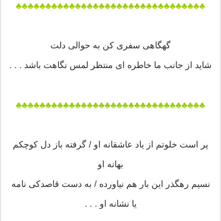
♣♣♣♣♣♣♣♣♣♣♣♣♣♣♣♣♣♣♣♣♣♣♣♣♣♣♣♣♣♣♣♣
گهگاهی سفری کن به حوالی دلت
شاید از جانب ما خاطره ای منتظر لمس نگاهت باشد . . .
♣♣♣♣♣♣♣♣♣♣♣♣♣♣♣♣♣♣♣♣♣♣♣♣♣♣♣♣♣♣♣♣
پر است خلوتم از یاد عاشقانه او / گرفته باز دل کوچکم
بهانه او
نسیم رهگذر این بار هم نیاورده / به دست قاصدکی نامه
یا نشانه او . . .