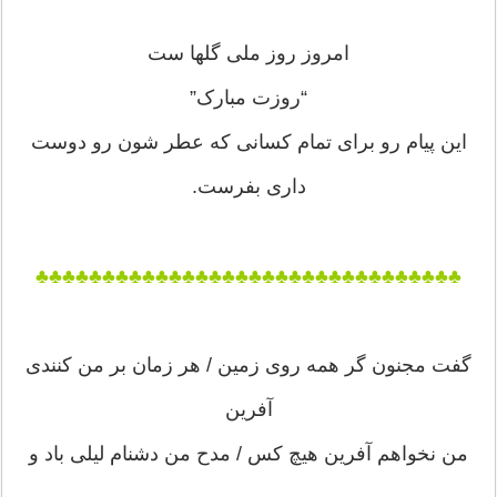
امروز روز ملی گلها ست
“روزت مبارک”
این پیام رو برای تمام کسانی که عطر شون رو دوست
داری بفرست.
♣♣♣♣♣♣♣♣♣♣♣♣♣♣♣♣♣♣♣♣♣♣♣♣♣♣♣♣♣♣♣♣
گفت مجنون گر همه روی زمین / هر زمان بر من کنندی
آفرین
من نخواهم آفرین هیچ کس / مدح من دشنام لیلی باد و