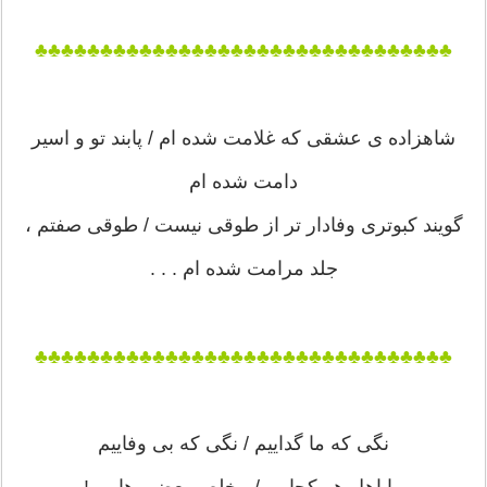
♣♣♣♣♣♣♣♣♣♣♣♣♣♣♣♣♣♣♣♣♣♣♣♣♣♣♣♣♣♣♣♣
شاهزاده ی عشقی که غلامت شده ام / پابند تو و اسیر
دامت شده ام
گویند کبوتری وفادار تر از طوقی نیست / طوقی صفتم ،
جلد مرامت شده ام . . .
♣♣♣♣♣♣♣♣♣♣♣♣♣♣♣♣♣♣♣♣♣♣♣♣♣♣♣♣♣♣♣♣
نگی که ما گداییم / نگی که بی وفاییم
ما اهل هر کجاییم / مخلص بعضی هاییم !