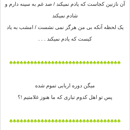
آن نازنین کجاست که یادم نمیکند / صد غم به سینه دارم و
شادم نمیکند
یک لحظه آنکه بی من هرگز نمی نشست / امشب به یاد
کیست که یادم نمیکند . . .
♣♣♣♣♣♣♣♣♣♣♣♣♣♣♣♣♣♣♣♣♣♣♣♣♣♣♣♣♣♣♣♣
میگن دوره اربابی تموم شده
پس تو اهل کدوم تباری که ما هنوز غلامتیم !؟
♣♣♣♣♣♣♣♣♣♣♣♣♣♣♣♣♣♣♣♣♣♣♣♣♣♣♣♣♣♣♣♣