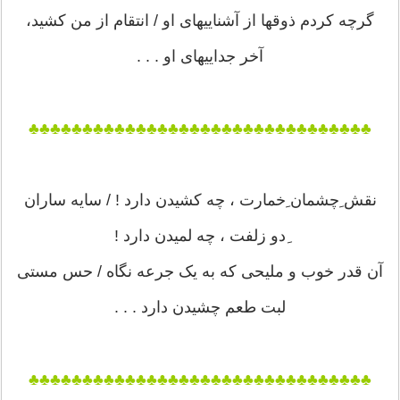
گرچه کردم ذوقها از آشناییهای او / انتقام از من کشید،
آخر جداییهای او . . .
♣♣♣♣♣♣♣♣♣♣♣♣♣♣♣♣♣♣♣♣♣♣♣♣♣♣♣♣♣♣♣♣
نقش ِچشمان ِخمارت ، چه کشیدن دارد ! / سایه ساران
ِدو زلفت ، چه لمیدن دارد !
آن قدر خوب و ملیحی که به یک جرعه نگاه / حس مستی
لبت طعم چشیدن دارد . . .
♣♣♣♣♣♣♣♣♣♣♣♣♣♣♣♣♣♣♣♣♣♣♣♣♣♣♣♣♣♣♣♣