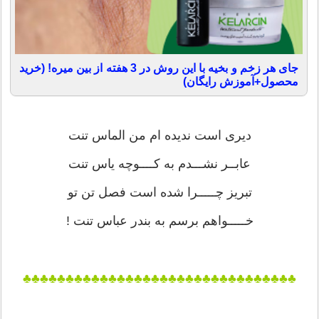
جای هر زخم و بخیه با این روش در 3 هفته از بین میره! (خرید
محصول+آموزش رایگان)
دیری است ندیده ام من الماس تنت
عابــر نشـــدم به کــــوچه یاس تنت
تبریز چـــــرا شده است فصل تن تو
خـــــواهم برسم به بندر عباس تنت !
♣♣♣♣♣♣♣♣♣♣♣♣♣♣♣♣♣♣♣♣♣♣♣♣♣♣♣♣♣♣♣♣