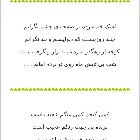
♣♣♣♣♣♣♣♣♣♣♣♣♣♣♣♣♣♣♣♣♣♣♣♣♣♣♣♣♣♣♣♣
اشک خیمه زده بر صفحه ی چشم نگرانم
چنـد روزیسـت که دلواپسـم و بـد نگرانم
کوچه از رهگذر سرد غمت زار و گرفته ست
شب بی تابش ماه روی تو برده امانم . . .
♣♣♣♣♣♣♣♣♣♣♣♣♣♣♣♣♣♣♣♣♣♣♣♣♣♣♣♣♣♣♣♣
کمی گیجم کمی منگم عجیب است
پریده بی جهت رنگم عجیب است
تو را دیدم همین یک ساعت پیش