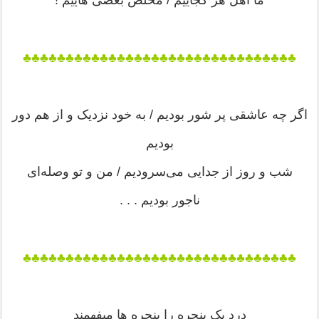
♣♣♣♣♣♣♣♣♣♣♣♣♣♣♣♣♣♣♣♣♣♣♣♣♣♣♣♣♣♣♣♣
اگر چه عاشقی پر شور بودیم / به خود نزدیک و از هم دور
بودیم
شب و روز از جدایی می‌سرودیم / من و تو وصله‌ای
ناجور بودیم . . .
♣♣♣♣♣♣♣♣♣♣♣♣♣♣♣♣♣♣♣♣♣♣♣♣♣♣♣♣♣♣♣♣
درد یک پنجره را پنجره ها میفهمند