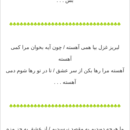
بس . . .
♣♣♣♣♣♣♣♣♣♣♣♣♣♣♣♣♣♣♣♣♣♣♣♣♣♣♣♣♣♣♣♣
لبریز غزل بیا همی آهسته / چون آیه بخوان مرا کمی
آهسته
آهسته مرا رها بکن از سر عشق / تا در تو رها شوم دمی
آهسته . . .
♣♣♣♣♣♣♣♣♣♣♣♣♣♣♣♣♣♣♣♣♣♣♣♣♣♣♣♣♣♣♣♣
ما هرچه دویدیم به مقصد نرسیدیم / از عشق به جز مزه