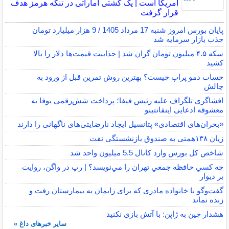
آمریکا است | یک کشتی اماراتی در تنگه هرمز هدف
قرار گرفت
پایان بورس امروز شنبه 17 مرداد 1405 / 9 هزار میلیارد تومان
جذب بازار سرمایه شد
سکه ۴.۵ میلیون تومان گران شد | جذابیت قیمت‌ها دلار را بالا
کشید
حساب دمو پراپ چیست؟ بهترین روش تمرین قبل از ورود به
چالش
افشاگری تلگراف علیه رئیس فیفا؛ پرداخت شش‌رقمی یوفا به
معشوقه ادعایی اینفانتینو
«بحران‌های اقتصادی» پتانسیل ایجاد نارضایتی‌های ناگهانی را دارند
زیان ۱۳۸همتی به صندوق بازنشستگی نفت
شاخص کل بورس وارد کانال 5.5 میلیون واحد شد
چه كسي حافظه جمعي تهران را مي‌نويسد؟ | رپ در واگن، روايت
بر ديوار
گفت‌وگو با خانواده مادری که برای زایمان به بیمارستان رفت و
زنده نماند
هشدار چین به ژاپن: با آتش بازی نکنید
سایر خبرهای داغ »