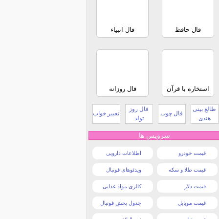
فال حافظ
فال انبیاء
استخاره با قرآن
فال روزانه
طالع بینی
فال روز
فال چوب
تعبیر خواب
هندی
تولد
سرویس ها
قیمت خودرو
اطلاعات دارویی
قیمت طلا و سکه
ویدئوهای فوتبال
قیمت دلار
کالری مواد غذایی
قیمت موبایل
جدول پخش فوتبال