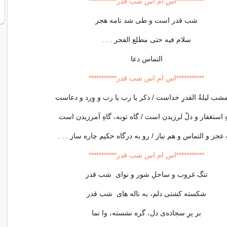
***********اس ام اس شب قدر***********
شب قدر است و طی شد نامه هجر
سلام فیه حتی مطلع الفجر . . .
التماس دعا
***********اس ام اس شب قدر***********
مشب لیلةُ القدرِ خداست / ذکر یا رب یا رب و وِرد و دعاست
ِ استغفار و دلْ لرزیدن است / گاه توبه، گاهِ آمرزیدن است
ِ عجز و التماس و هم نیاز / رو به درگاه حکیم چاره ساز . . .
***********اس ام اس شب قدر***********
تنگ غروب و ساحلِ شور و نوای شب قدر
شکسته کشتی دلم، به ناله های شب قدر
بر پرِ سجاده‌ی دل، گره نشسته، وا نما