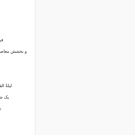
فر
و بخشش معاصی و
لیلةُ ا
یک شب
ت