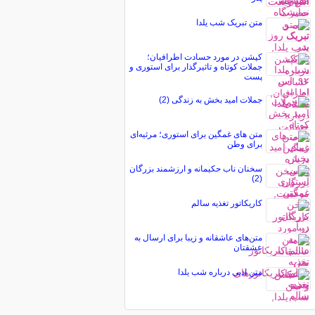
متن تبریک شب یلدا
کپشن در مورد حسادت اطرافیان؛
جملات کوتاه و تاثیرگذار برای استوری و
پست
جملات امید بخش به زندگی (2)
متن های غمگین برای استوری؛ مرثیه‌ای
برای وطن
سخنان ناب حکیمانه و ارزشمند بزرگان
(2)
کاریکاتور تغذیه سالم
متن‌های عاشقانه و زیبا برای ارسال به
عشقتان
متن ادبی درباره شب یلدا