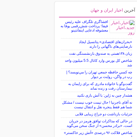
آخرین
اخبار ایران و جهان
افشاگری تلگراف علیه رئیس
فیفا؛ پرداخت شش‌رقمی یوفا به
معشوقه ادعایی اینفانتینو
«بحران‌های اقتصادی» پتانسیل ایجاد
نارضایتی‌های ناگهانی را دارند
زیان ۱۳۸همتی به صندوق بازنشستگی نفت
شاخص کل بورس وارد کانال 5.5 میلیون واحد
شد
چه كسي حافظه جمعي تهران را مي‌نويسد؟ |
رپ در واگن، روايت بر ديوار
گفت‌وگو با خانواده مادری که برای زایمان به
بیمارستان رفت و زنده نماند
هشدار چین به ژاپن: با آتش بازی نکنید
نه آقای تاجرنیا ! حال تیمت خوب نیست / مشکل
شما هم فقط پنجره نقل و انتقال نیست
جزئیات بازداشت دو جراح زیبایی قلابی
در حالی که مذاکرات توافق هرمز در جریان
است، «برادر محسن» از جنگ سخن می‌گوید
شاخص فلاکت ۹۶ درصدی «آتش زیر خاکستر»