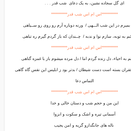
ای گل سجاده نشین، به یک دعای شب قدر . . .
***********اس ام اس شب قدر***********
ا بمیرم در این شب الـــهی / ورنه دوباره آرم رو روی رو ســیاهی
م به توبه، سازم نوا و ندبه / چــندان که باز گردم گیرم ره تباهی
***********اس ام اس شب قدر***********
 به احیاء، دل زنده گردم اما / دل مرده می‏شوم باز با غمزه گناهی
غفران بسته است دست شیطان / بدتر بود ز ابلیس این نفس گاه گاهی
التماس دعا
***********اس ام اس شب قدر***********
این من و حجم شب و دستان خالی و خدا
آسمانی تیره و اشک و سکوت و انزوا
ناله های جانگدازو گریه و امن یجیب