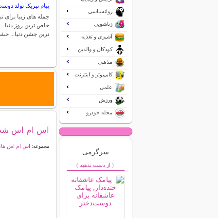
پیام تبریک تولد دوس
روانشناسی
جمله های زیبا برای 
زناشویی
خاص ترین روز دنیا..
ترین جشن دنیا... ج
آشپزی و تغذیه
کودکان و والدین
مذهبی
کامپیوتر و اینترنت
علمی
ورزش
مجله خودرو
اس ام اس شب ق
اس ام اس ها
مجموعه:
سرگرمی
( از دست ندهید )