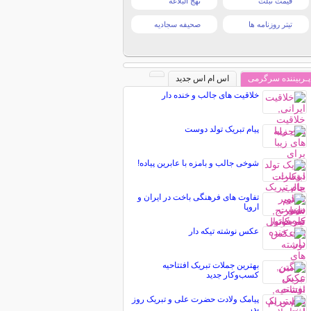
قیمت تبلت
نهج البلاغه
تیتر روزنامه ها
صحیفه سجادیه
پـربیننده سرگرمی
اس ام اس جدید
خلاقیت های جالب و خنده دار
پیام تبریک تولد دوست
شوخی جالب و بامزه با عابرین پیاده!
تفاوت های فرهنگی باخت در ایران و
اروپا
عکس نوشته تیکه دار
بهترین جملات تبریک افتتاحیه
کسب‌وکار جدید
پیامک ولادت حضرت علی و تبریک روز
پدر