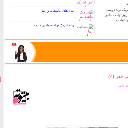
ت
تبریک تولد دوست
پیام های عاشقانه و زیبا
. روز تولدت خاص
شن تولدت…
پیام تبریک تولد متولدین خرداد
در (4)
ی جالب