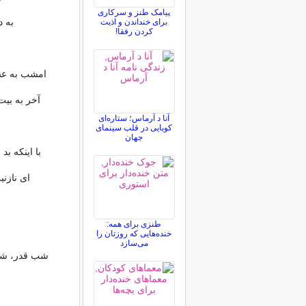
پیامک طنز و سرکاری
به د
برای خنداندن و اذیت
کردن رفقا!
امشب به عشق
آخر به بیت
آنا د آرماس؛ ستاره‌ای
کوبایی در قلب سینمای
جهان
با اینکه ب
ای نازنی
طنزی برای همه:
خنده‌هایی که روزتان را
می‌سازد
شب قدر، شب 