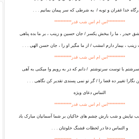
رگاه خدا غفران و توبه / به شرطی که سر پیمان بمانیم . . .
***********اس ام اس شب قدر***********
 حیدر ، ما را ببخش یکسر / جان حسین و زینب ، بر ما بده پناهی
 زینب ، بیمار دارم امشب / از ما مگیر او را ، جان حسن الهی . . .
***********اس ام اس شب قدر***********
د سرشتم با توست سرنوشتم / دانم که در به رویم وا می‏کنی به آهی
ن نگارا تغییر ده قضا را / گر تو نمی ‏پسندی تقدیر کن نگاهی . . .
التماس دعای ویژه
***********اس ام اس شب قدر***********
نیایش و شب بارش چشم های خاکیان بر شما آسمانیان مبارک باد
و التماس دعا در لحظات قشنگ خلوتتان . . .