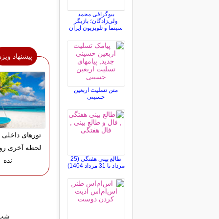
بیوگرافی محمد
ولی‌زادگان؛ بازیگر
سینما و تلویزیون ایران
پیشنهاد ویژه
متن تسلیت اربعین
حسینی
تورهای داخلی 
لحظه آخری رو
طالع بینی هفتگی (25
نده
مرداد تا 31 مرداد 1404)
شب ق